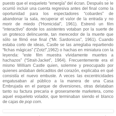
puesto que el esqueleto “emergía” del écran. Después se le
ocurrió incluir una cuenta regresiva antes del final como la
oportunidad para los espectadores “cobardes” de
abandonar la sala, recuperar el valor de la entrada y no
morir de miedo (“Homicidal”, 1961). Estrenó un film
“interactivo” donde los asistentes votaban por la suerte de
un grotesco delincuente, tan merecedor de la muerte que
sólo se filmó ese final (“Mr. Sardonicus”, 1961). Cuando
estaba corto de ideas, Castle se las arreglaba repartiendo
“fichas mágicas” (“Zotz!”,1962) o hachas en miniatura con la
leyenda: “este film muestra vívidamente muertes a
hachazos” (“Strait-Jacket”, 1964). Frecuentemente era el
mismo William Castle quien, solemne y preocupado por
quienes andaban delicaditos del corazón, explicaba en qué
consistía el nuevo embuste. A veces las excentricidades
engatusaban al público a la manera de una Casa
Embrujada en el parque de diversiones, otras delataban
tanto su factura precaria e groseramente marketera, como
aquel esqueleto volador, que terminaban siendo el blanco
de cajas de
pop corn
.