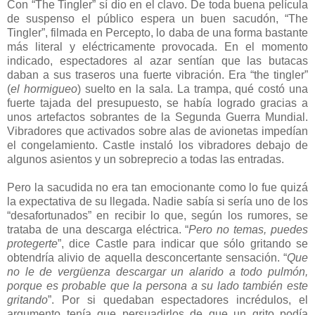
Con “The Tingler” sí dio en el clavo. De toda buena película
de suspenso el público espera un buen sacudón, “The
Tingler”, filmada en Percepto, lo daba de una forma bastante
más literal y eléctricamente provocada. En el momento
indicado, espectadores al azar sentían que las butacas
daban a sus traseros una fuerte vibración. Era “the tingler”
(
el hormigueo
) suelto en la sala. La trampa, qué costó una
fuerte tajada del presupuesto, se había logrado gracias a
unos artefactos sobrantes de la Segunda Guerra Mundial.
Vibradores que activados sobre alas de avionetas impedían
el congelamiento. Castle instaló los vibradores debajo de
algunos asientos y un sobreprecio a todas las entradas.
Pero la sacudida no era tan emocionante como lo fue quizá
la expectativa de su llegada. Nadie sabía si sería uno de los
“desafortunados” en recibir lo que, según los rumores, se
trataba de una descarga eléctrica. “
Pero no temas, puedes
protegerte
”, dice Castle para indicar que sólo gritando se
obtendría alivio de aquella desconcertante sensación. “
Que
no le de vergüenza descargar un alarido a todo pulmón,
porque es probable que la persona a su lado también este
gritando
”. Por si quedaban espectadores incrédulos, el
argumento tenía que persuadirlos de que un grito podía