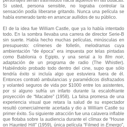
personajes serían trasmitidos hacia aquellos en las butacas.
Si usted, persona sensible, no lograba controlar la
sensación podía liberarse gritando. Nunca una película se
había esmerado tanto en arrancar aullidos de su público.
El de la idea fue William Castle, que ya lo había intentado
todo. En la sombra llevaba una carrera de director Serie-B
sin suerte. Había hecho muchas películas, minúsculas en
presupuesto: crímenes de folletín, melodramas cuya
ambientación “de época” era impuesta por telas pintadas
como Babilonia o Egipto, y una serial a lo
film noir
,
adaptación de un programa de radio (The Whistler).
Habiéndolo probado todo dentro del cine, supo que sólo
tendría éxito si incluía algo que estuviera fuera de él.
Entonces contrató ambulancias y paramédicos disfrazados
y volanteó seguros de vida por $1000 entre los asistentes,
por si alguno sufría un infarto durante la escalofriante
proyección de “Macabre” (1958). La falsa promesa de una
experiencia visual que retara la salud de su espectador
resultó comercialmente acertada y dio a William Castle su
primer éxito. Su siguiente atracción fue una calavera inflable
que flotaba sobre la audiencia durante el clímax de “House
on Haunted Hill” (1959), única película “Filmed in
Emergo
”,