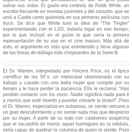
salvar sus vidas. El guión era cortesía de Robb White, un
escritor frecuente en revistas juveniles y del corazón, que se
unió a Castle como guionista en sus primeras películas con
truco. Se dice que White tuvo la idea de “The Tingler”
experimentando con el LSD, todavía legal en ese tiempo,
por lo que incluyó en el guión lo que sería la primera
representación de su uso en el cine masivo. Más allá de
esto, el argumento es más que entretenido y lleva algunas
de las líneas de diálogo más chispeantes de la Serie-B.
El Dr. Warren, interpretado por Vincent Price, es el típico
científico de los 50´s: un intelectual obsesionado con su
trabajo y casado con una bella mujer que compite por su
tiempo y le hace perder la paciencia. Ella le reclama: “
Has
perdido contacto con los vivos. Nadie significa nada para ti
a menos que esté muerto y puedas clavarle tu bisturí
”. Pero
el Dr. Warren, especialista en autopsias, se siente cercano a
un gran descubrimiento y no siente nada más que desprecio
por su mujer. A partir de su trato con cadáveres sospecha
que el escalofrío de horror, aquel hormigueo en la médula,
sería capaz de quebrar la columna de quien lo siente. Pero