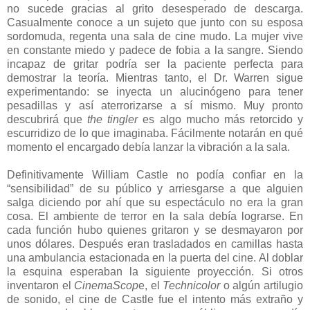
no sucede gracias al grito desesperado de descarga.
Casualmente conoce a un sujeto que junto con su esposa
sordomuda, regenta una sala de cine mudo. La mujer vive
en constante miedo y padece de fobia a la sangre. Siendo
incapaz de gritar podría ser la paciente perfecta para
demostrar la teoría. Mientras tanto, el Dr. Warren sigue
experimentando: se inyecta un alucinógeno para tener
pesadillas y así aterrorizarse a sí mismo. Muy pronto
descubrirá que
the tingler
es algo mucho más retorcido y
escurridizo de lo que imaginaba. Fácilmente notarán en qué
momento el encargado debía lanzar la vibración a la sala.
Definitivamente William Castle no podía confiar en la
“sensibilidad” de su público y arriesgarse a que alguien
salga diciendo por ahí que su espectáculo no era la gran
cosa. El ambiente de terror en la sala debía lograrse. En
cada función hubo quienes gritaron y se desmayaron por
unos dólares. Después eran trasladados en camillas hasta
una ambulancia estacionada en la puerta del cine. Al doblar
la esquina esperaban la siguiente proyección. Si otros
inventaron el
CinemaScop
e, el
Technicolor
o algún artilugio
de sonido, el cine de Castle fue el intento más extraño y