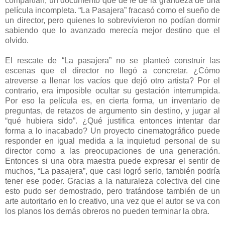
compartían, un documento que de fe de la grandeza de una
película incompleta. “La Pasajera” fracasó como el sueño de
un director, pero quienes lo sobrevivieron no podían dormir
sabiendo que lo avanzado merecía mejor destino que el
olvido.
El rescate de “La pasajera” no se planteó construir las
escenas que el director no llegó a concretar. ¿Cómo
atreverse a llenar los vacíos que dejó otro artista? Por el
contrario, era imposible ocultar su gestación interrumpida.
Por eso la película es, en cierta forma, un inventario de
preguntas, de retazos de argumento sin destino, y jugar al
“qué hubiera sido”. ¿Qué justifica entonces intentar dar
forma a lo inacabado? Un proyecto cinematográfico puede
responder en igual medida a la inquietud personal de su
director como a las preocupaciones de una generación.
Entonces si una obra maestra puede expresar el sentir de
muchos, “La pasajera”, que casi logró serlo, también podría
tener ese poder. Gracias a la naturaleza colectiva del cine
esto pudo ser demostrado, pero tratándose también de un
arte autoritario en lo creativo, una vez que el autor se va con
los planos los demás obreros no pueden terminar la obra.