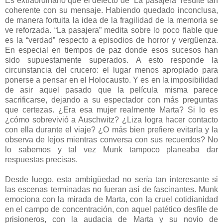
Es extraordinario que el defecto de “La pasajera” resulte tan
coherente con su mensaje. Habiendo quedado inconclusa,
de manera fortuita la idea de la fragilidad de la memoria se
ve reforzada. “La pasajera” medita sobre lo poco fiable que
es la “verdad” respecto a episodios de horror y vergüenza.
En especial en tiempos de paz donde esos sucesos han
sido supuestamente superados. A esto responde la
circunstancia del crucero: el lugar menos apropiado para
ponerse a pensar en el Holocausto. Y es en la imposibilidad
de asir aquel pasado que la película misma parece
sacrificarse, dejando a su espectador con más preguntas
que certezas. ¿Era esa mujer realmente Marta? Si lo es
¿cómo sobrevivió a Auschwitz? ¿Liza logra hacer contacto
con ella durante el viaje? ¿O más bien prefiere evitarla y la
observa de lejos mientras conversa con sus recuerdos? No
lo sabemos y tal vez Munk tampoco planeaba dar
respuestas precisas.
Desde luego, esta ambigüedad no sería tan interesante si
las escenas terminadas no fueran así de fascinantes. Munk
emociona con la mirada de Marta, con la cruel cotidianidad
en el campo de concentración, con aquel patético desfile de
prisioneros, con la audacia de Marta y su novio de