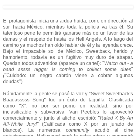
El protagonista inicia una ardua huida, corre en dirección al
sur, hacia México, mientras toda la policia va tras él. Su
talentoso pene le permitirá ganarse más de un favor de las
damas y el respeto de hasta los Hell Angels. A lo largo del
camino ya muchos han oído hablar de él y la leyenda crece.
Bajo el impacable sol de México, Sweetback, herido y
hambriento, todavía es un fugitivo muy duro de atrapar.
Quedan todos advertidos (aparece un cartel): "
Watch out - a
baad assss nigger is coming to collect some dues
"
("
Cuidado: un negro cabrón viene a cobrar algunas
deudas")
Rápidamente la gente se pasó la voz y "Sweet Sweetback's
Baadasssss Song" fue un éxito de taquilla. Clasificada
como "X", no por ser porno en realidad, sino por
inclasificable y subversiva, Van Peebles lo aprovechó
comercialmente y, junto al afiche, escribió: "
Rated X By An
All-White Jury!"
(Calificada como X por un jurado de
blancos). La numerosa c
ommunity
acudió al cine