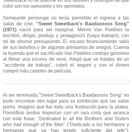
Sweetback no se duerme en sus laureles y distingue de qué
color son los opresores y los oprimidos.
Semejante personaje no tenía permitido el ingreso a las
salas de cine.
"Sweet Sweetback's Baadasssss Song"
(1971)
nació para ser marginal. Melvin Van Peebles la
escribió, dirigió, produjo y protagonizó (!vaya trabajo!), con
tal de ahorrar presupuesto. El escaso financiamiento salió
de sus bolsillos y de algunos préstamos de amigos. Cuenta
la leyenda que el sacrificado Van Peebles contrajo gonorrea
al filmar una escena de sexo. Alegó que se trataba de un
"accidente de trabajo", cobró el seguro y con el dinero
compró más carretes de película.
Al ser terminada,"Sweet Sweetback's Baadasssss Song" no
pudo encontrar otro lugar para su exhibición que las salas
porno. Imagino que fue toda una frustración para la platea.
Pornófilos ávidos tropiezan con un rara cinta que arranca
con esta frase: "
Dedicated to all the Brothers and Sisters
who had enough of the Man
" ("Dedicado a los hermanos y
hermanas que ya han tenido suficiente del jefe").