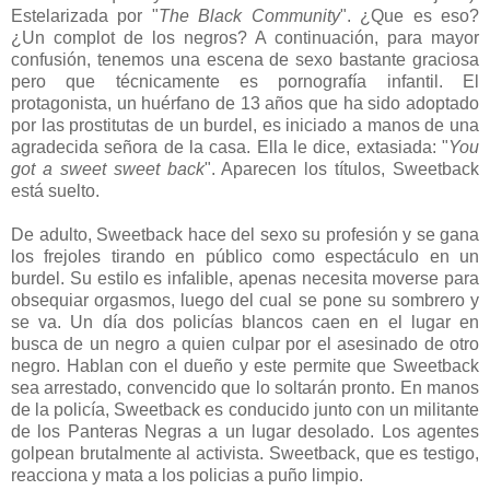
Estelarizada por "
The Black Community
". ¿Que es eso?
¿Un complot de los negros? A continuación, para mayor
confusión, tenemos una escena de sexo bastante graciosa
pero que técnicamente es pornografía infantil. El
protagonista, un huérfano de 13 años que ha sido adoptado
por las prostitutas de un burdel, es iniciado a manos de una
agradecida señora de la casa. Ella le dice, extasiada: "
You
got a sweet sweet back
". Aparecen los títulos, Sweetback
está suelto.
De adulto, Sweetback hace del sexo su profesión y se gana
los frejoles tirando en público como espectáculo en un
burdel. Su estilo es infalible, apenas necesita moverse para
obsequiar orgasmos, luego del cual se pone su sombrero y
se va. Un día dos policías blancos caen en el lugar en
busca de un negro a quien culpar por el asesinado de otro
negro. Hablan con el dueño y este permite que Sweetback
sea arrestado, convencido que lo soltarán pronto. En manos
de la policía, Sweetback es conducido junto con un militante
de los Panteras Negras a un lugar desolado. Los agentes
golpean brutalmente al activista. Sweetback, que es testigo,
reacciona y mata a los policias a puño limpio.