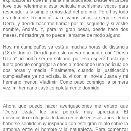
explicaciones que mi mamá me susurraba. Desde entonces
tuve que referirme a esta película muchísimas veces para
responder a la simple curiosidad del prójimo. Pero hoy todo
es diferente. Renuncié, hace varios años, a seguir siendo
Derzu y decidí hacerme llamar por mi segundo y silvestre
nombre, Andrés. Y, para mi gran pesar, desde hace dos
meses, mi madre ya no puede llamarme de modo alguno.
Hoy, mi cumpleaños ya está a muchas horas de distancia
(18 de Junio). Decidí que este nuevo encuentro con “Dersu
Uzala” no podía ser en solitario, por eso esperé hasta que
fuera posible congregar a otros alrededor de una película de
dos horas y media. Finalmente, cuando la justificación
cumpleañera ya no existía, la ví con mi novia Juana y mi
hermano menor, Vladimir. Como pasó conmigo la primera
vez, mi hermano cayó completamente dormido.
Ahora que puedo hacer averiguaciones me entero que
“Dersu Uzala” fue una película muy apreciada. El
movimiento ecologista, todavía reciente en esos años, debió
haberse sentido muy inspirado con este gran relato sobre la
armonía entre el hombre y la naturaleza. Para comenzar