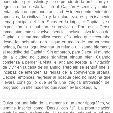
bondadoso por instinto y se sorprende de la ambición y el
egoísmo. Todo esto fascinó al Capitán Arseniev y ambos
entablarían una profunda amistad. Este encuentro entre dos
opuestos, la civilización y la naturaleza, es precisamente
tema principal del film. Solos en la taiga, el Capitán y su
expedición no habrían sobrevivido. Por eso, Dersu
inmediatamente se vuelve esencial. Incluso salva la vida del
Capitán en una magnifica escena (la única que recordaba
desde los seis años) en la que en medio de una tormenta
helada, Dersu logra levantar un refugio utilizando hierbas y
el teodolito del Capitán. Sin embargo, para Dersu el mundo
de la ciudad no puede significar ningún bien. Cuando
comienza a perder la vista, el anciano acepta la invitación
de vivir en la casa de su amigo. Pero allí se sentirá infeliz,
incapaz de entender las reglas de la convivencia urbana.
Decide, entonces, regresar al bosque pero no imagina que
llevará consigo lo que sería una trágica intromisión del
progreso: un rifle moderno que Arseniev le obsequia.
Quizá por una falla de la memoria o un error tipográfico, yo
terminé inscrito como “Derzu” con “z”. La pronunciación