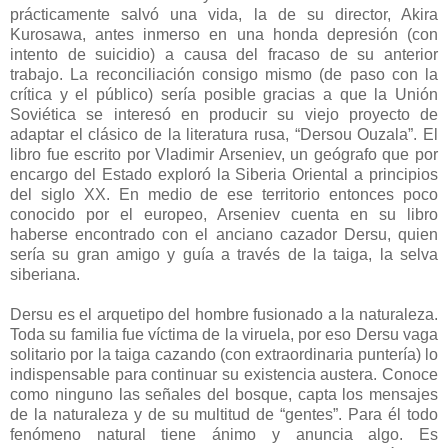
prácticamente salvó una vida, la de su director, Akira
Kurosawa, antes inmerso en una honda depresión (con
intento de suicidio) a causa del fracaso de su anterior
trabajo. La reconciliación consigo mismo (de paso con la
crítica y el público) sería posible gracias a que la Unión
Soviética se interesó en producir su viejo proyecto de
adaptar el clásico de la literatura rusa, “Dersou Ouzala”. El
libro fue escrito por Vladimir Arseniev, un geógrafo que por
encargo del Estado exploró la Siberia Oriental a principios
del siglo XX. En medio de ese territorio entonces poco
conocido por el europeo, Arseniev cuenta en su libro
haberse encontrado con el anciano cazador Dersu, quien
sería su gran amigo y guía a través de la taiga, la selva
siberiana.
Dersu es el arquetipo del hombre fusionado a la naturaleza.
Toda su familia fue víctima de la viruela, por eso Dersu vaga
solitario por la taiga cazando (con extraordinaria puntería) lo
indispensable para continuar su existencia austera. Conoce
como ninguno las señales del bosque, capta los mensajes
de la naturaleza y de su multitud de “gentes”. Para él todo
fenómeno natural tiene ánimo y anuncia algo. Es