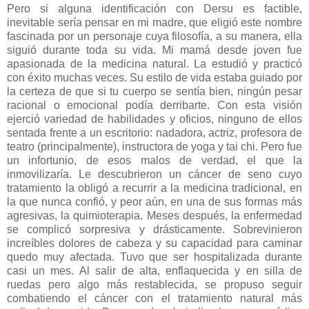
Pero si alguna identificación con Dersu es factible,
inevitable sería pensar en mi madre, que eligió este nombre
fascinada por un personaje cuya filosofía, a su manera, ella
siguió durante toda su vida. Mi mamá desde joven fue
apasionada de la medicina natural. La estudió y practicó
con éxito muchas veces. Su estilo de vida estaba guiado por
la certeza de que si tu cuerpo se sentía bien, ningún pesar
racional o emocional podía derribarte. Con esta visión
ejerció variedad de habilidades y oficios, ninguno de ellos
sentada frente a un escritorio: nadadora, actriz, profesora de
teatro (principalmente), instructora de yoga y tai chi. Pero fue
un infortunio, de esos malos de verdad, el que la
inmovilizaría. Le descubrieron un cáncer de seno cuyo
tratamiento la obligó a recurrir a la medicina tradicional, en
la que nunca confió, y peor aún, en una de sus formas más
agresivas, la quimioterapia. Meses después, la enfermedad
se complicó sorpresiva y drásticamente. Sobrevinieron
increíbles dolores de cabeza y su capacidad para caminar
quedo muy afectada. Tuvo que ser hospitalizada durante
casi un mes. Al salir de alta, enflaquecida y en silla de
ruedas pero algo más restablecida, se propuso seguir
combatiendo el cáncer con el tratamiento natural más