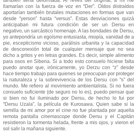
también sería deformada. Al revés del original, a mí me
llamarían con la fuerza de voz en “Der”. Oídos distraídos
aportarían también brutales mutaciones en formas que van
desde “yerson” hasta “versus”. Estas desviaciones quizá
anticipaban mi futura condición de ser un Dersu en
negativo, un sarcástico homenaje. A las bondades de Dersu,
yo antepondría un egoísmo entusiasta, miopía, vanidad de a
pie, escepticismo vicioso, parálisis urbanita y la capacidad
de desconexión total de cualquier mensaje que no sea
dicho a gritos y en letras grandes. Es decir, simple alimento
para osos en Siberia. Si a todo esto consuelo hiciese falta
puedo anotar que, irónicamente, yo Derzu con “z” desde
hace tiempo trabajo para quienes se preocupan por proteger
la naturaleza y la sobrevivencia de los Dersu con “s” del
mundo. Me refiero al movimiento ambientalista. Si no fuera
consuelo suficiente (de seguro no lo es), puedo pensar que
si bien no fui iluminado por Dersu, de hecho lo fui por
“Dersu Uzala”, la película de Kurosawa. Quien sabe si la
semilla de mi amor por el cine no fue plantada por aquella
remota pantalla
cinemascope
donde Dersu y el Capitán
resistieron la tormenta helada, frente a mis ojos, y vieron el
sol salir la mañana siguiente.