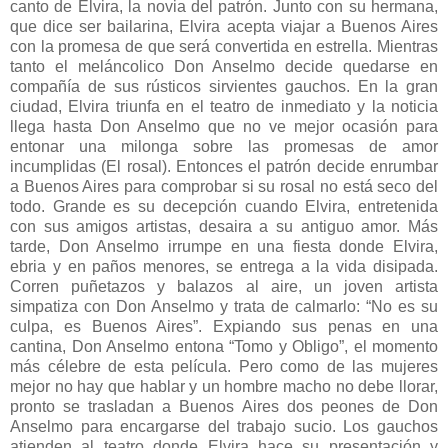
canto de Elvira, la novia del patrón. Junto con su hermana,
que dice ser bailarina, Elvira acepta viajar a Buenos Aires
con la promesa de que será convertida en estrella. Mientras
tanto el meláncolico Don Anselmo decide quedarse en
compañía de sus rústicos sirvientes gauchos. En la gran
ciudad, Elvira triunfa en el teatro de inmediato y la noticia
llega hasta Don Anselmo que no ve mejor ocasión para
entonar una milonga sobre las promesas de amor
incumplidas (El rosal). Entonces el patrón decide enrumbar
a Buenos Aires para comprobar si su rosal no está seco del
todo. Grande es su decepción cuando Elvira, entretenida
con sus amigos artistas, desaira a su antiguo amor. Más
tarde, Don Anselmo irrumpe en una fiesta donde Elvira,
ebria y en paños menores, se entrega a la vida disipada.
Corren puñetazos y balazos al aire, un joven artista
simpatiza con Don Anselmo y trata de calmarlo: “No es su
culpa, es Buenos Aires”. Expiando sus penas en una
cantina, Don Anselmo entona “Tomo y Obligo”, el momento
más célebre de esta película. Pero como de las mujeres
mejor no hay que hablar y un hombre macho no debe llorar,
pronto se trasladan a Buenos Aires dos peones de Don
Anselmo para encargarse del trabajo sucio. Los gauchos
atienden al teatro donde Elvira hace su presentación y