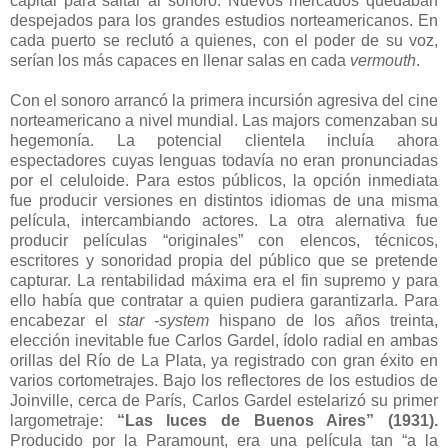
capital para saltar al sonoro. Nuevos mercados quedaban
despejados para los grandes estudios norteamericanos. En
cada puerto se reclutó a quienes, con el poder de su voz,
serían los más capaces en llenar salas en cada
vermouth
.
Con el sonoro arrancó la primera incursión agresiva del cine
norteamericano a nivel mundial. Las majors comenzaban su
hegemonía. La potencial clientela incluía ahora
espectadores cuyas lenguas todavía no eran pronunciadas
por el celuloide. Para estos públicos, la opción inmediata
fue producir versiones en distintos idiomas de una misma
película, intercambiando actores. La otra alernativa fue
producir películas “originales” con elencos, técnicos,
escritores y sonoridad propia del público que se pretende
capturar. La rentabilidad máxima era el fin supremo y para
ello había que contratar a quien pudiera garantizarla. Para
encabezar el
star -system
hispano de los años treinta,
elección inevitable fue Carlos Gardel, ídolo radial en ambas
orillas del Río de La Plata, ya registrado con gran éxito en
varios cortometrajes. Bajo los reflectores de los estudios de
Joinville, cerca de París, Carlos Gardel estelarizó su primer
largometraje:
“Las luces de Buenos Aires” (1931).
Producido por la Paramount, era una película tan “a la