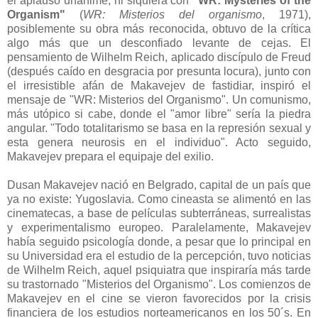
el aplauso unánime, ni siquiera con
"WR: Mysteries of the
Organism"
(
WR: Misterios del organismo
, 1971),
posiblemente su obra más reconocida, obtuvo de la crítica
algo más que un desconfiado levante de cejas. El
pensamiento de Wilhelm Reich, aplicado discípulo de Freud
(después caído en desgracia por presunta locura), junto con
el irresistible afán de Makavejev de fastidiar, inspiró el
mensaje de "WR: Misterios del Organismo". Un comunismo,
más utópico si cabe, donde el "amor libre" sería la piedra
angular. "Todo totalitarismo se basa en la represión sexual y
esta genera neurosis en el individuo". Acto seguido,
Makavejev prepara el equipaje del exilio.
Dusan Makavejev nació en Belgrado, capital de un país que
ya no existe: Yugoslavia. Como cineasta se alimentó en las
cinematecas, a base de películas subterráneas, surrealistas
y experimentalismo europeo. Paralelamente, Makavejev
había seguido psicología donde, a pesar que lo principal en
su Universidad era el estudio de la percepción, tuvo noticias
de Wilhelm Reich, aquel psiquiatra que inspiraría más tarde
su trastornado "Misterios del Organismo". Los comienzos de
Makavejev en el cine se vieron favorecidos por la crisis
financiera de los estudios norteamericanos en los 50´s. En