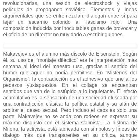
revolucionarias, una sesión de electroshock y viejas
películas de propaganda soviética. Elementos y lineas
argumentales que se entremezclan, dialogan entre sí para
tejer un escarnio colorido al “fascismo rojo”. Una
composición inducida por inocultables ganas de provocar y
el oficio de un director no muy dado a escribir guiones.
Makavejev es el alumno más díscolo de Eisenstein. Según
él, su uso del “montaje diléctico” era la interpretación más
cercana al ideal del maestro ruso, gracias al sentido del
humor que aquel no podía permitirse. En “Misterios del
Organismo”, la contradicción es el adhesivo que une a los
pedazos yuxtapuestos. En el collage se encuentran
sentidos que van de lo estúpido a lo inquietante. El efecto
acumulativo es la sensación de una sociedad ofuscada por
una contradicción clásica: la política estatal y su afán de
arbitrar el deseo sexual. Pero incluso el caos es solo una
parte, Makavejev no se anda con rodeos en expresar su
máximo disgusto con el sistema stalinista. La historia de
Milena, la activista, está fabricada con simbolos y líneas de
díalogo más que transparentes en su crítica, aunque