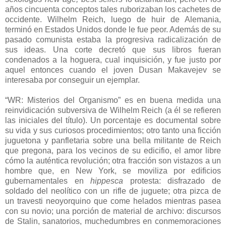
años cincuenta conceptos tales ruborizaban los cachetes de
occidente. Wilhelm Reich, luego de huir de Alemania,
terminó en Estados Unidos donde le fue peor. Además de su
pasado comunista estaba la progresiva radicalización de
sus ideas. Una corte decretó que sus libros fueran
condenados a la hoguera, cual inquisición, y fue justo por
aquel entonces cuando el joven Dusan Makavejev se
interesaba por conseguir un ejemplar.
“WR: Misterios del Organismo” es en buena medida una
reinvidicación subversiva de Wilhelm Reich (a él se refieren
las iniciales del título). Un porcentaje es documental sobre
su vida y sus curiosos procedimientos; otro tanto una ficción
juguetona y panfletaria sobre una bella militante de Reich
que pregona, para los vecinos de su edicifio, el amor libre
cómo la auténtica revolución; otra fracción son vistazos a un
hombre que, en New York, se moviliza por edificios
gubernamentales en
hippesca
protesta: disfrazado de
soldado del neolítico con un rifle de juguete; otra pizca de
un travesti neoyorquino que come helados mientras pasea
con su novio; una porción de material de archivo: discursos
de Stalin, sanatorios, muchedumbres en conmemoraciones