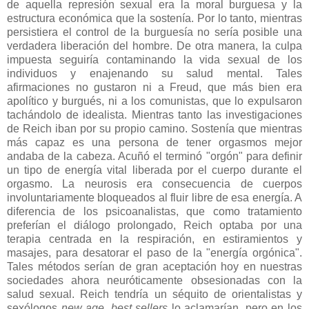
de aquella represión sexual era la moral burguesa y la
estructura económica que la sostenía. Por lo tanto, mientras
persistiera el control de la burguesía no sería posible una
verdadera liberación del hombre. De otra manera, la culpa
impuesta seguiría contaminando la vida sexual de los
individuos y enajenando su salud mental. Tales
afirmaciones no gustaron ni a Freud, que más bien era
apolítico y burgués, ni a los comunistas, que lo expulsaron
tachándolo de idealista. Mientras tanto las investigaciones
de Reich iban por su propio camino. Sostenía que mientras
más capaz es una persona de tener orgasmos mejor
andaba de la cabeza. Acuñó el terminó "orgón" para definir
un tipo de energía vital liberada por el cuerpo durante el
orgasmo. La neurosis era consecuencia de cuerpos
involuntariamente bloqueados al fluir libre de esa energía. A
diferencia de los psicoanalistas, que como tratamiento
preferían el diálogo prolongado, Reich optaba por una
terapia centrada en la respiración, en estiramientos y
masajes, para desatorar el paso de la "energía orgónica".
Tales métodos serían de gran aceptación hoy en nuestras
sociedades ahora neuróticamente obsesionadas con la
salud sexual. Reich tendría un séquito de orientalistas y
sexólogos
new age, best sellers
lo aclamarían, pero en los