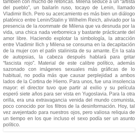
también con mucho de retóricas. Milena seduce a un “artista
del pueblo”, un bailarín ruso, tocayo de Lenin, llamado
Vladimir Ilich. Pero su acercamiento es más bien un diálogo
platónico entre Lenin/Stalin y Wilhelm Reich, aliviado por la
presencia de la
roommate
de Milena que va desnuda por la
vida, una chica nada verborreica y bastante prácticante del
amor libre. Haciendo explotar la simbología, la atracción
entre Vladimir Ilich y Milena se consuma en la decapitación
de la mujer con el patín stalinista de su amante. En la sala
de autopsias, la cabeza después hablará para gritar
“fascista rojo”. Material de este calibre político, además
sazonado con imágenes sexuales más gráficas de lo
habitual, no podía más que causar perplejidad a ambos
lados de la Cortina de Hierro. Para unos, fue una insolencia
mayor: el director tuvo que partir al exilio y su película
esperó siete años para ser vista en Yugoslavia. Para la otra
orilla, era una extravagancia venida del mundo comunista,
poco conocido por los filtros de la desinformación. Hoy, tal
vez avejentado para nuestros ojos, pero valiosa reliquia de
un tiempo en los que incluso el sexo podía ser un asunto
político.