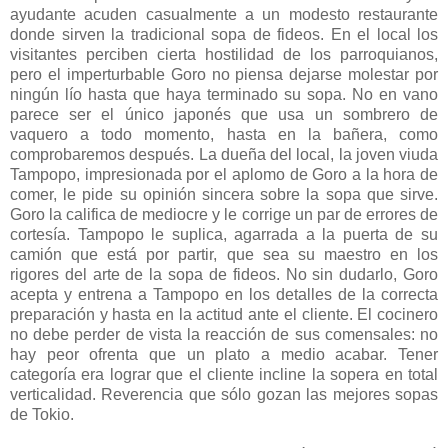
ayudante acuden casualmente a un modesto restaurante
donde sirven la tradicional sopa de fideos. En el local los
visitantes perciben cierta hostilidad de los parroquianos,
pero el imperturbable Goro no piensa dejarse molestar por
ningún lío hasta que haya terminado su sopa. No en vano
parece ser el único japonés que usa un sombrero de
vaquero a todo momento, hasta en la bañera, como
comprobaremos después. La dueña del local, la joven viuda
Tampopo, impresionada por el aplomo de Goro a la hora de
comer, le pide su opinión sincera sobre la sopa que sirve.
Goro la califica de mediocre y le corrige un par de errores de
cortesía. Tampopo le suplica, agarrada a la puerta de su
camión que está por partir, que sea su maestro en los
rigores del arte de la sopa de fideos. No sin dudarlo, Goro
acepta y entrena a Tampopo en los detalles de la correcta
preparación y hasta en la actitud ante el cliente. El cocinero
no debe perder de vista la reacción de sus comensales: no
hay peor ofrenta que un plato a medio acabar. Tener
categoría era lograr que el cliente incline la sopera en total
verticalidad. Reverencia que sólo gozan las mejores sopas
de Tokio.