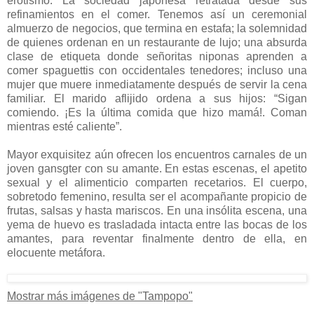
erotismo. La sociedad japonesa retratada desde sus
refinamientos en el comer. Tenemos así un ceremonial
almuerzo de negocios, que termina en estafa; la solemnidad
de quienes ordenan en un restaurante de lujo; una absurda
clase de etiqueta donde señoritas niponas aprenden a
comer spaguettis con occidentales tenedores; incluso una
mujer que muere inmediatamente después de servir la cena
familiar. El marido aflijido ordena a sus hijos: “Sigan
comiendo. ¡Es la última comida que hizo mamá!. Coman
mientras esté caliente”.
Mayor exquisitez aún ofrecen los encuentros carnales de un
joven gansgter con su amante. En estas escenas, el apetito
sexual y el alimenticio comparten recetarios. El cuerpo,
sobretodo femenino, resulta ser el acompañante propicio de
frutas, salsas y hasta mariscos. En una insólita escena, una
yema de huevo es trasladada intacta entre las bocas de los
amantes, para reventar finalmente dentro de ella, en
elocuente metáfora.
Mostrar más imágenes de "Tampopo"