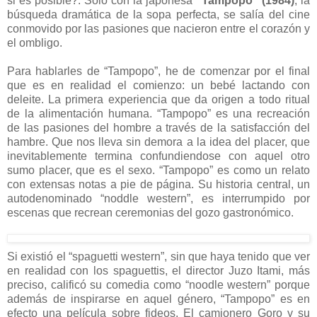
si es posible?. Sólo con la japonesa
“Tampopo” (1984)
, la
búsqueda dramática de la sopa perfecta, se salía del cine
conmovido por las pasiones que nacieron entre el corazón y
el ombligo.
Para hablarles de “Tampopo”, he de comenzar por el final
que es en realidad el comienzo: un bebé lactando con
deleite. La primera experiencia que da origen a todo ritual
de la alimentación humana. “Tampopo” es una recreación
de las pasiones del hombre a través de la satisfacción del
hambre. Que nos lleva sin demora a la idea del placer, que
inevitablemente termina confundiendose con aquel otro
sumo placer, que es el sexo. “Tampopo” es como un relato
con extensas notas a pie de página. Su historia central, un
autodenominado “noddle western”, es interrumpido por
escenas que recrean ceremonias del gozo gastronómico.
Si existió el “spaguetti western”, sin que haya tenido que ver
en realidad con los spaguettis, el director Juzo Itami, más
preciso, calificó su comedia como “noodle western” porque
además de inspirarse en aquel género, “Tampopo” es en
efecto una película sobre fideos. El camionero Goro y su