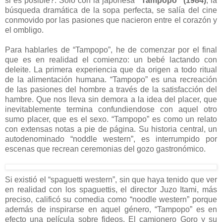
si es posible?. Sólo con la japonesa
“Tampopo” (1984)
, la
búsqueda dramática de la sopa perfecta, se salía del cine
conmovido por las pasiones que nacieron entre el corazón y
el ombligo.
Para hablarles de “Tampopo”, he de comenzar por el final
que es en realidad el comienzo: un bebé lactando con
deleite. La primera experiencia que da origen a todo ritual
de la alimentación humana. “Tampopo” es una recreación
de las pasiones del hombre a través de la satisfacción del
hambre. Que nos lleva sin demora a la idea del placer, que
inevitablemente termina confundiendose con aquel otro
sumo placer, que es el sexo. “Tampopo” es como un relato
con extensas notas a pie de página. Su historia central, un
autodenominado “noddle western”, es interrumpido por
escenas que recrean ceremonias del gozo gastronómico.
Si existió el “spaguetti western”, sin que haya tenido que ver
en realidad con los spaguettis, el director Juzo Itami, más
preciso, calificó su comedia como “noodle western” porque
además de inspirarse en aquel género, “Tampopo” es en
efecto una película sobre fideos. El camionero Goro y su