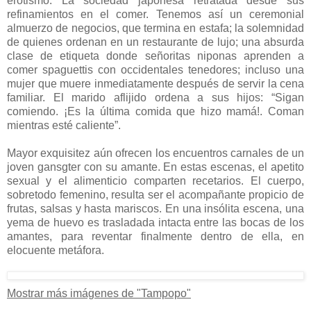
erotismo. La sociedad japonesa retratada desde sus
refinamientos en el comer. Tenemos así un ceremonial
almuerzo de negocios, que termina en estafa; la solemnidad
de quienes ordenan en un restaurante de lujo; una absurda
clase de etiqueta donde señoritas niponas aprenden a
comer spaguettis con occidentales tenedores; incluso una
mujer que muere inmediatamente después de servir la cena
familiar. El marido aflijido ordena a sus hijos: “Sigan
comiendo. ¡Es la última comida que hizo mamá!. Coman
mientras esté caliente”.
Mayor exquisitez aún ofrecen los encuentros carnales de un
joven gansgter con su amante. En estas escenas, el apetito
sexual y el alimenticio comparten recetarios. El cuerpo,
sobretodo femenino, resulta ser el acompañante propicio de
frutas, salsas y hasta mariscos. En una insólita escena, una
yema de huevo es trasladada intacta entre las bocas de los
amantes, para reventar finalmente dentro de ella, en
elocuente metáfora.
Mostrar más imágenes de "Tampopo"