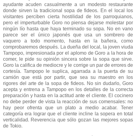
ayudante acuden casualmente a un modesto restaurante
donde sirven la tradicional sopa de fideos. En el local los
visitantes perciben cierta hostilidad de los parroquianos,
pero el imperturbable Goro no piensa dejarse molestar por
ningún lío hasta que haya terminado su sopa. No en vano
parece ser el único japonés que usa un sombrero de
vaquero a todo momento, hasta en la bañera, como
comprobaremos después. La dueña del local, la joven viuda
Tampopo, impresionada por el aplomo de Goro a la hora de
comer, le pide su opinión sincera sobre la sopa que sirve.
Goro la califica de mediocre y le corrige un par de errores de
cortesía. Tampopo le suplica, agarrada a la puerta de su
camión que está por partir, que sea su maestro en los
rigores del arte de la sopa de fideos. No sin dudarlo, Goro
acepta y entrena a Tampopo en los detalles de la correcta
preparación y hasta en la actitud ante el cliente. El cocinero
no debe perder de vista la reacción de sus comensales: no
hay peor ofrenta que un plato a medio acabar. Tener
categoría era lograr que el cliente incline la sopera en total
verticalidad. Reverencia que sólo gozan las mejores sopas
de Tokio.