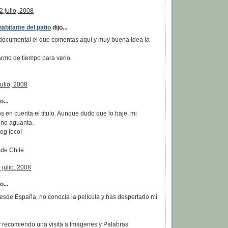
2 julio, 2008
abitante del patio
dijo...
 documental el que comentas aquí y muy buena idea la
armo de tiempo para verlo.
ulio, 2008
o...
 en cuenta el título. Aunque dudo que lo baje, mi
no aguanta.
og loco!
de Chile
julio, 2008
...
desde España, no conocía la película y has despertado mi
y recomiendo una visita a Imagenes y Palabras.