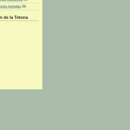
iones remotas
(9)
 de la Tetona