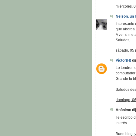
miércoles, 0
Nelson, un h
Interesante
que aborda.
A ver si me 
Saludos,
sábado, 05 j
Víctor(H)
dij
Lo tendremos
computador 
Grande tu bl
Saludos des
domingo, 06 
Anónimo dijo
Te escribo 
interés.
Buen blog, 