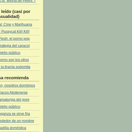
la "tetona de Fellini"?
leí­do (casi por
asualidad)
l: Cine y Marihuana
 Pussycat Kill! Kill!
Flesh: el porno pop
rategia del caracol
Vello público
fierno son los otros
 la tiranía sodomita
sa recomienda
ven, nosotros dormimos
iacos Abstenerse
amaturgia del gore
Vello público
ganza se sirve fria
rededor de un nombre
adilla doméstica