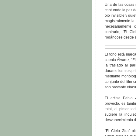
Una de las cosas m
capturado la paz de
ojo invisible y qui
magistralmente la 
necesariamente c
contrario, “El Ci
rodándose desde 
El tono está marca
cuenta Álvarez, “El
la trasladó al pa
durante los tres pr
mediante monólogo
conjunto del film 
son bastante elocu
El artista Pablo
proyecto, es tamb
total, el pintor t
sugiere la inquie
desvanecimiento de
“El Cielo Gira” 