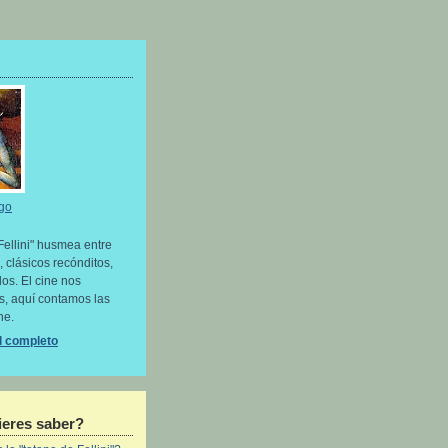
go
Fellini" husmea entre
, clásicos recónditos,
os. El cine nos
as, aquí contamos las
ne.
il completo
eres saber?