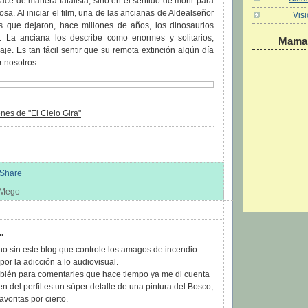
hace de manera fatalista, sino en el sentido de morir para
osa. Al iniciar el film, una de las ancianas de Aldealseñor
Vis
s que dejaron, hace millones de años, los dinosaurios
. La anciana los describe como enormes y solitarios,
Maman
je. Es tan fácil sentir que su remota extinción algún día
 nosotros.
es de "El Cielo Gira"
s Mego
:
..
no sin este blog que controle los amagos de incendio
or la adicción a lo audiovisual.
mbién para comentarles que hace tiempo ya me di cuenta
n del perfil es un súper detalle de una pintura del Bosco,
avoritas por cierto.