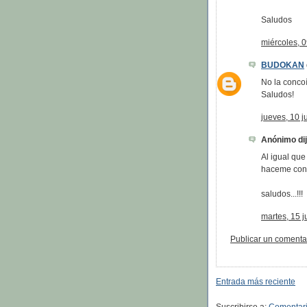
Saludos
miércoles, 0
BUDOKAN
No la concoí
Saludos!
jueves, 10 j
Anónimo dijo
Al igual que
haceme con e
saludos...!!!
martes, 15 j
Publicar un comenta
Entrada más reciente
Suscribirse a:
Comentari