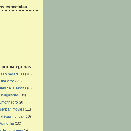
os especiales
 por categorías
as y pesadillas
(30)
Cine y rock
(5)
les de la Tetona
(6)
ravagancias
(34)
umor negro
(9)
merican movies
(11)
al (casi nunca)
(10)
Pornofília
(10)
 de multicines
(5)