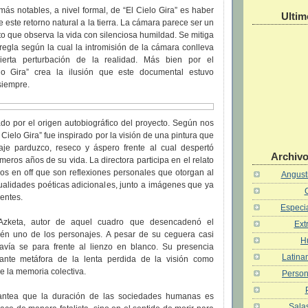
ás notables, a nivel formal, de “El Cielo Gira” es haber
Ultim
 este retorno natural a la tierra. La cámara parece ser un
eto que observa la vida con silenciosa humildad. Se mitiga
regla según la cual la intromisión de la cámara conlleva
ierta perturbación de la realidad. Más bien por el
elo Gira” crea la ilusión que este documental estuvo
siempre.
do por el origen autobiográfico del proyecto. Según nos
 Cielo Gira” fue inspirado por la visión de una pintura que
raje parduzco, reseco y áspero frente al cual despertó
Archivo
imeros años de su vida. La directora participa en el relato
s en off que son reflexiones personales que otorgan al
Angusti
cualidades poéticas adicionales, junto a imágenes que ya
entes.
Especia
 Azketa, autor de aquel cuadro que desencadenó el
Ext
ién uno de los personajes. A pesar de su ceguera casi
H
odavía se para frente al lienzo en blanco. Su presencia
Latina
tante metáfora de la lenta perdida de la visión como
 la memoria colectiva.
Person
plantea que la duración de las sociedades humanas es
Salas