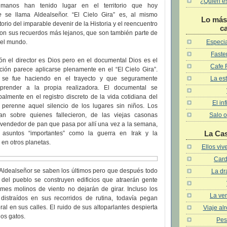
¿Quién es 
umanos han tenido lugar en el territorio que hoy
e
se llama Aldealseñor. “El Cielo Gira” es, al mismo
Lo más 
orio del imparable devenir de la Historia y el reencuentro
c
con sus recuerdos más lejanos, que son también parte de
Especia
del mundo.
Faster
ión el director es Dios pero en el documental Dios es el
Cafe 
mación parece aplicarse plenamente en el “El Cielo Gira”.
La est
 se fue haciendo en el trayecto y que seguramente
prender a la propia realizadora. El documental se
almente en el registro discreto de la vida cotidiana del
El in
perenne aquel silencio de los lugares sin niños. Los
Salo o
an sobre quienes fallecieron, de las viejas casonas
vendedor de pan que pasa por allí una vez a la semana,
La Ca
asuntos “importantes” como la guerra en Irak y la
 en otros planetas.
Ellos vi
Card
 Aldealseñor se saben los últimos pero que después todo
La dr
 del pueblo se construyen edificios que atraerán gente
mes molinos de viento no dejarán de girar. Incluso los
La ven
, distraídos en sus recorridos de rutina, todavía pegan
al en sus calles. El ruido de sus altoparlantes despierta
Viaje al
los gatos.
Pes