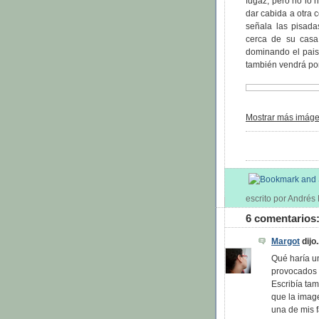
fugaz, pero no lo 
dar cabida a otra c
señala las pisada
cerca de su casa
dominando el paisa
también vendrá por
Mostrar más imágen
escrito por André
6 comentarios
Margot
dijo.
Qué haría u
provocados p
Escribía ta
que la image
una de mis f