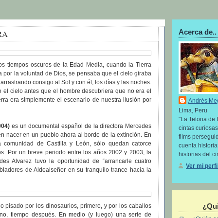
Acerca de..
RA
s tiempos oscuros de la Edad Media, cuando la Tierra
ca por la voluntad de Dios, se pensaba que el cielo giraba
 arrastrando consigo al Sol y con él, los días y las noches.
 el cielo antes que el hombre descubriera que no era el
erra era simplemente el escenario de nuestra ilusión por
Andrés Me
Lima, Peru
"La Tetona de 
004)
es un documental español de la directora Mercedes
cintas curiosas
 en nacer en un pueblo ahora al borde de la extinción. En
films perseguid
la comunidad de Castilla y León, sólo quedan catorce
cuenta histori
os. Por un breve periodo entre los años 2002 y 2003, la
historias del ci
es Alvarez tuvo la oportunidad de “arrancarle cuatro
Ver mi perf
bladores de Aldealseñor en su tranquilo trance hacia la
¿Qui
o pisado por los dinosaurios, primero, y por los caballos
no, tiempo después. En medio (y luego) una serie de