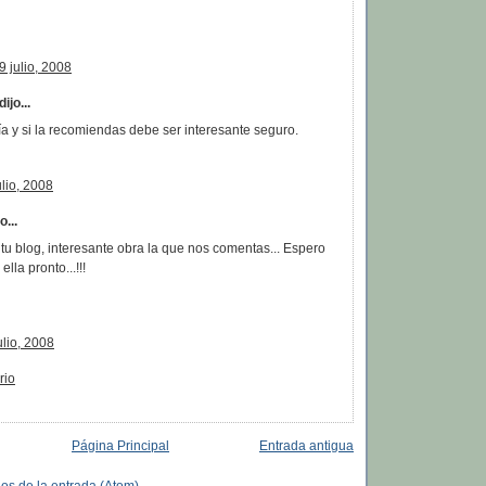
9 julio, 2008
dijo...
a y si la recomiendas debe ser interesante seguro.
ulio, 2008
...
 tu blog, interesante obra la que nos comentas... Espero
lla pronto...!!!
ulio, 2008
rio
Página Principal
Entrada antigua
os de la entrada (Atom)