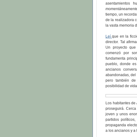
asentamientos h
momentáneament
tiempo, un recordat
de la realizadora 
la vasta memoria 
Leí
que en la ficc
director. Tal afir
Un proyecto que
comenzó por sor
fundamenta princip
pueblo, donde es 
ancianos convers
abandonadas, del 
pero también de 
posibilidad de vida
Los habitantes de
proseguirá. Cerca
joven y unos enor
partidos políticos
propaganda elector
a los ancianos y a 