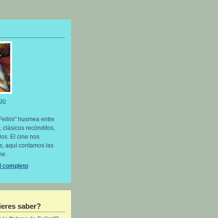
go
Fellini" husmea entre
, clásicos recónditos,
os. El cine nos
as, aquí contamos las
ne.
il completo
eres saber?