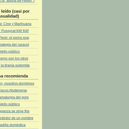
la "tetona de Fellini"?
leí­do (casi por
asualidad)
l: Cine y Marihuana
 Pussycat Kill! Kill!
Flesh: el porno pop
rategia del caracol
Vello público
fierno son los otros
 la tiranía sodomita
sa recomienda
ven, nosotros dormimos
iacos Abstenerse
amaturgia del gore
Vello público
ganza se sirve fria
rededor de un nombre
adilla doméstica