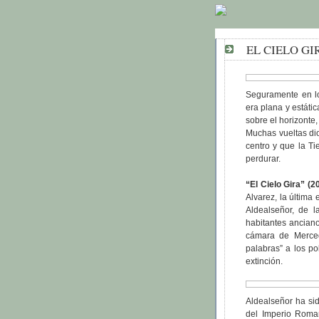
EL CIELO GI
Seguramente en lo
era plana y estáti
sobre el horizonte,
Muchas vueltas dio
centro y que la Ti
perdurar.
“El Cielo Gira” (2
Alvarez, la última
Aldealseñor, de 
habitantes ancian
cámara de Merced
palabras” a los po
extinción.
Aldealseñor ha sid
del Imperio Roma