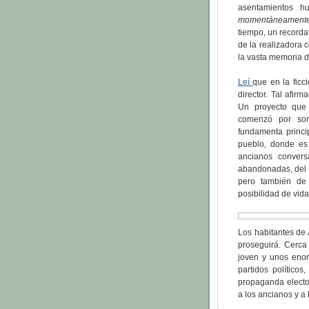
asentamientos h
momentáneament
tiempo, un recordat
de la realizadora 
la vasta memoria 
Leí
que en la ficc
director. Tal afir
Un proyecto que
comenzó por sor
fundamenta princip
pueblo, donde es 
ancianos convers
abandonadas, del 
pero también de 
posibilidad de vida
Los habitantes de
proseguirá. Cerca
joven y unos enor
partidos políticos
propaganda elector
a los ancianos y a 