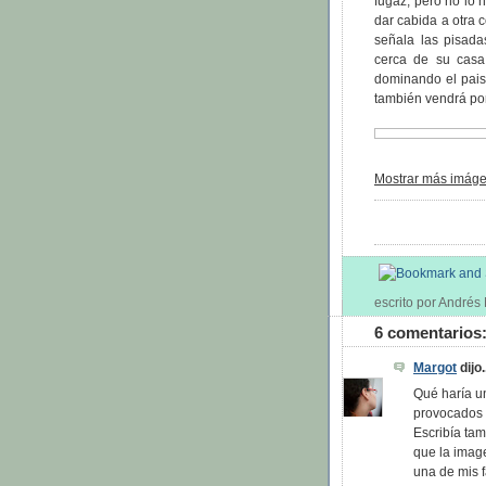
fugaz, pero no lo 
dar cabida a otra c
señala las pisada
cerca de su casa
dominando el paisa
también vendrá por
Mostrar más imágen
escrito por André
6 comentarios
Margot
dijo.
Qué haría u
provocados p
Escribía ta
que la image
una de mis f