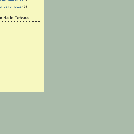
iones remotas
(9)
 de la Tetona