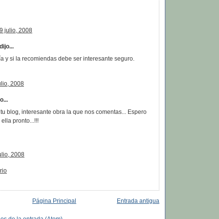
9 julio, 2008
dijo...
a y si la recomiendas debe ser interesante seguro.
ulio, 2008
...
 tu blog, interesante obra la que nos comentas... Espero
lla pronto...!!!
ulio, 2008
rio
Página Principal
Entrada antigua
os de la entrada (Atom)