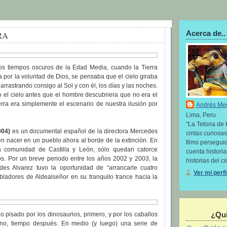
Acerca de..
RA
s tiempos oscuros de la Edad Media, cuando la Tierra
ca por la voluntad de Dios, se pensaba que el cielo giraba
 arrastrando consigo al Sol y con él, los días y las noches.
 el cielo antes que el hombre descubriera que no era el
erra era simplemente el escenario de nuestra ilusión por
Andrés Me
Lima, Peru
"La Tetona de 
004)
es un documental español de la directora Mercedes
cintas curiosas
 en nacer en un pueblo ahora al borde de la extinción. En
films perseguid
la comunidad de Castilla y León, sólo quedan catorce
cuenta histori
os. Por un breve periodo entre los años 2002 y 2003, la
historias del ci
es Alvarez tuvo la oportunidad de “arrancarle cuatro
Ver mi perf
bladores de Aldealseñor en su tranquilo trance hacia la
¿Qui
o pisado por los dinosaurios, primero, y por los caballos
no, tiempo después. En medio (y luego) una serie de