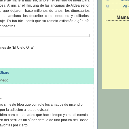
hace de manera fatalista, sino en el sentido de morir para
osa. Al iniciar el film, una de las ancianas de Aldealseñor
Vis
s que dejaron, hace millones de años, los dinosaurios
. La anciana los describe como enormes y solitarios,
Maman
je. Es tan fácil sentir que su remota extinción algún día
 nosotros.
es de "El Cielo Gira"
s Mego
:
..
no sin este blog que controle los amagos de incendio
or la adicción a lo audiovisual.
mbién para comentarles que hace tiempo ya me di cuenta
n del perfil es un súper detalle de una pintura del Bosco,
avoritas por cierto.