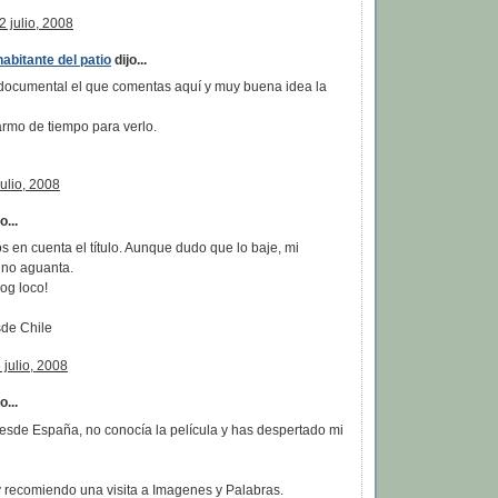
2 julio, 2008
abitante del patio
dijo...
 documental el que comentas aquí y muy buena idea la
armo de tiempo para verlo.
ulio, 2008
o...
 en cuenta el título. Aunque dudo que lo baje, mi
no aguanta.
og loco!
de Chile
julio, 2008
...
desde España, no conocía la película y has despertado mi
y recomiendo una visita a Imagenes y Palabras.