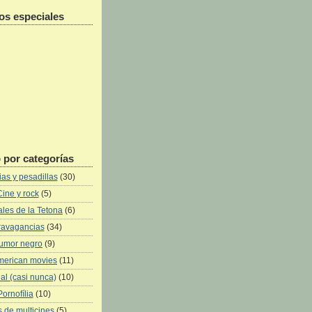
os especiales
 por categorías
as y pesadillas
(30)
Cine y rock
(5)
les de la Tetona
(6)
ravagancias
(34)
umor negro
(9)
merican movies
(11)
al (casi nunca)
(10)
Pornofília
(10)
 de multicines
(5)