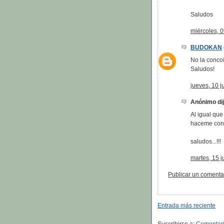
Saludos
miércoles, 0
BUDOKAN
No la concoí
Saludos!
jueves, 10 j
Anónimo dijo
Al igual que
haceme con e
saludos...!!!
martes, 15 j
Publicar un comenta
Entrada más reciente
Suscribirse a:
Comentari