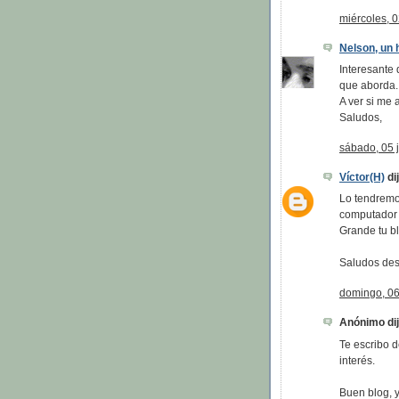
miércoles, 0
Nelson, un h
Interesante
que aborda.
A ver si me 
Saludos,
sábado, 05 j
Víctor(H)
dij
Lo tendremos
computador 
Grande tu bl
Saludos des
domingo, 06 
Anónimo dijo
Te escribo 
interés.
Buen blog, 