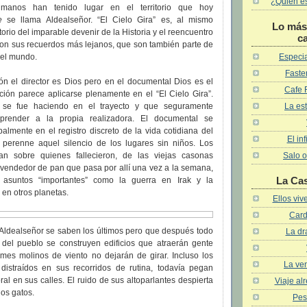
¿Quién es 
umanos han tenido lugar en el territorio que hoy
e
se llama Aldealseñor. “El Cielo Gira” es, al mismo
Lo más 
orio del imparable devenir de la Historia y el reencuentro
c
con sus recuerdos más lejanos, que son también parte de
Especia
del mundo.
Faster
ión el director es Dios pero en el documental Dios es el
Cafe 
mación parece aplicarse plenamente en el “El Cielo Gira”.
La est
 se fue haciendo en el trayecto y que seguramente
prender a la propia realizadora. El documental se
almente en el registro discreto de la vida cotidiana del
El in
perenne aquel silencio de los lugares sin niños. Los
Salo o
an sobre quienes fallecieron, de las viejas casonas
vendedor de pan que pasa por allí una vez a la semana,
La Ca
asuntos “importantes” como la guerra en Irak y la
 en otros planetas.
Ellos vi
Card
 Aldealseñor se saben los últimos pero que después todo
La dr
 del pueblo se construyen edificios que atraerán gente
mes molinos de viento no dejarán de girar. Incluso los
La ven
, distraídos en sus recorridos de rutina, todavía pegan
al en sus calles. El ruido de sus altoparlantes despierta
Viaje al
los gatos.
Pes