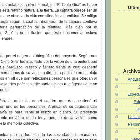
ás notables, a nivel formal, de “El Cielo Gira” es haber
Ultim
 este retorno natural a la tierra. La cámara parece ser un
eto que observa la vida con silenciosa humildad. Se mitiga
regla según la cual la intromisión de la cámara conlleva
ierta perturbación de la realidad. Más bien por el
elo Gira” crea la ilusión que este documental estuvo
siempre.
do por el origen autobiográfico del proyecto. Según nos
 Cielo Gira” fue inspirado por la visión de una pintura que
raje parduzco, reseco y áspero frente al cual despertó
Archivo
imeros años de su vida. La directora participa en el relato
s en off que son reflexiones personales que otorgan al
Angusti
cualidades poéticas adicionales, junto a imágenes que ya
entes.
Especia
 Azketa, autor de aquel cuadro que desencadenó el
Ext
ién uno de los personajes. A pesar de su ceguera casi
H
odavía se para frente al lienzo en blanco. Su presencia
Latina
tante metáfora de la lenta perdida de la visión como
 la memoria colectiva.
Person
plantea que la duración de las sociedades humanas es
Salas