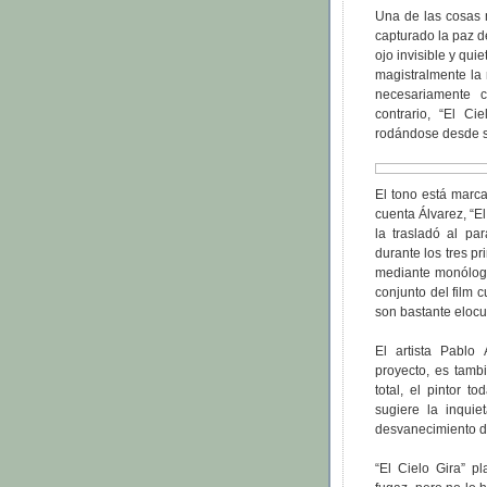
Una de las cosas m
capturado la paz de
ojo invisible y qui
magistralmente la 
necesariamente c
contrario, “El Ci
rodándose desde 
El tono está marca
cuenta Álvarez, “El
la trasladó al pa
durante los tres pr
mediante monólogo
conjunto del film 
son bastante elocu
El artista Pablo
proyecto, es tamb
total, el pintor t
sugiere la inquie
desvanecimiento de
“El Cielo Gira” 