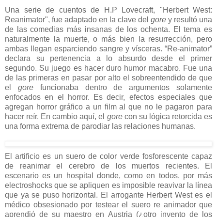
Una serie de cuentos de H.P Lovecraft, "Herbert West:
Reanimator", fue adaptado en la clave del
gore
y resultó una
de las comedias más insanas de los ochenta. El tema es
naturalmente la muerte, o más bien la resurrección, pero
ambas llegan esparciendo sangre y vísceras. “Re-animator”
declara su pertenencia a lo absurdo desde el primer
segundo. Su juego es hacer duro humor macabro. Fue una
de las primeras en pasar por alto el sobreentendido de que
el
gore
funcionaba dentro de argumentos solamente
enfocados en el horror. Es decir, efectos especiales que
agregan horror gráfico a un film al que no le pagaron para
hacer reír. En cambio aquí, el
gore
con su lógica retorcida es
una forma extrema de parodiar las relaciones humanas.
El artificio es un suero de color verde fosforescente capaz
de reanimar el cerebro de los muertos recientes. El
escenario es un hospital donde, como en todos, por más
electroshocks que se apliquen es imposible reavivar la línea
que ya se puso horizontal. El arrogante Herbert West es el
médico obsesionado por testear el suero re animador que
aprendió de su maestro en Austria (¿otro invento de los