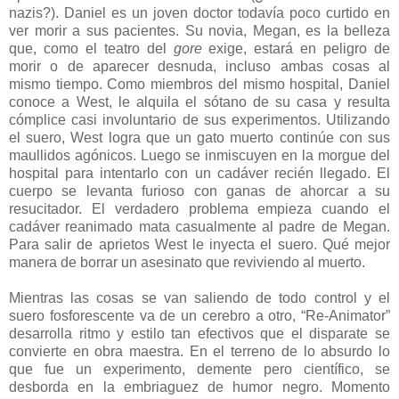
nazis?). Daniel es un joven doctor todavía poco curtido en
ver morir a sus pacientes. Su novia, Megan, es la belleza
que, como el teatro del
gore
exige, estará en peligro de
morir o de aparecer desnuda, incluso ambas cosas al
mismo tiempo. Como miembros del mismo hospital, Daniel
conoce a West, le alquila el sótano de su casa y resulta
cómplice casi involuntario de sus experimentos. Utilizando
el suero, West logra que un gato muerto continúe con sus
maullidos agónicos. Luego se inmiscuyen en la morgue del
hospital para intentarlo con un cadáver recién llegado. El
cuerpo se levanta furioso con ganas de ahorcar a su
resucitador. El verdadero problema empieza cuando el
cadáver reanimado mata casualmente al padre de Megan.
Para salir de aprietos West le inyecta el suero. Qué mejor
manera de borrar un asesinato que reviviendo al muerto.
Mientras las cosas se van saliendo de todo control y el
suero fosforescente va de un cerebro a otro, “Re-Animator”
desarrolla ritmo y estilo tan efectivos que el disparate se
convierte en obra maestra. En el terreno de lo absurdo lo
que fue un experimento, demente pero científico, se
desborda en la embriaguez de humor negro. Momento