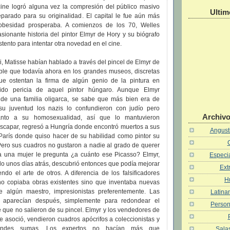
cine logró alguna vez la compresión del público masivo
Ultim
parado para su originalidad. El capital le fue aún más
 obesidad prosperaba. A comienzos de los 70, Welles
sionante historia del pintor Elmyr de Hory y su biógrafo
sustento para intentar otra novedad en el cine.
i, Matisse habían hablado a través del pincel de Elmyr de
ble que todavía ahora en los grandes museos, discretas
ue ostentan la firma de algún genio de la pintura en
ido pericia de aquel pintor húngaro. Aunque Elmyr
 de una familia oligarca, se sabe que más bien era de
su juventud los nazis lo confundieron con judío pero
Archivo
anto a su homosexualidad, así que lo mantuvieron
escapar, regresó a Hungría donde encontró muertos a sus
Angusti
París donde quiso hacer de su habilidad como pintor su
Pero sus cuadros no gustaron a nadie al grado de querer
a una mujer le pregunta ¿a cuánto ese Picasso? Elmyr,
Especia
do unos días atrás, descubrió entonces que podía mejorar
Ext
ndo el arte de otros. A diferencia de los falsificadores
H
o copiaba obras existentes sino que inventaba nuevas
e algún maestro, impresionistas preferentemente. Las
Latina
das aparecían después, simplemente para redondear el
Person
 que no salieron de su pincel. Elmyr y los vendedores de
e asoció, vendieron cuadros apócrifos a coleccionistas y
andes sumas. Los expertos no hacían más que
Salas