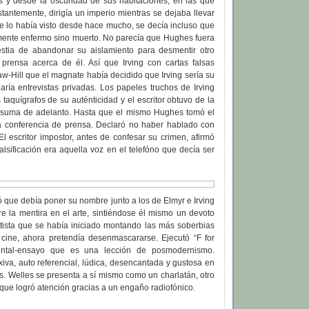
es y desde la oscuridad de sus habitaciones, en las que
stantemente, dirigía un imperio mientras se dejaba llevar
ie lo había visto desde hace mucho, se decía incluso que
mente enfermo sino muerto. No parecía que Hughes fuera
stia de abandonar su aislamiento para desmentir otro
prensa acerca de él. Así que Irving con cartas falsas
-Hill que el magnate había decidido que Irving sería su
aría entrevistas privadas. Los papeles truchos de Irving
 taquígrafos de su auténticidad y el escritor obtuvo de la
n suma de adelanto. Hasta que el mismo Hughes tomó el
na conferencia de prensa. Declaró no haber hablado con
 El escritor impostor, antes de confesar su crimen, afirmó
alsificación era aquella voz en el telefóno que decía ser
 que debía poner su nombre junto a los de Elmyr e Irving
e la mentira en el arte, sintiéndose él mismo un devoto
rtista que se había iniciado montando las más soberbias
l cine, ahora pretendía desenmascararse. Ejecutó “F for
ental-ensayo que es una lección de posmodernismo.
xiva, auto referencial, lúdica, desencantada y gustosa en
. Welles se presenta a sí mismo como un charlatán, otro
e que logró atención gracias a un engaño radiofónico.