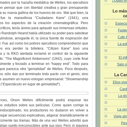
¿Quién es 
smados por la hazaña mediática de Welles, los ejecutivos
n pensar que con libertad creativa y gran presupuesto
Lo más 
ía su nueva gallina de los huevos de oro. Mal que bien, la
c
a fue la maravillosa “Ciudadano Kane” (1941), una
os los aspectos de la creación cinematográfica. Pero
Especia
críticos, tenía ánimo para aplaudir sus inmensas virtudes.
Faster
 Randolph Hearst había utilizado su poder para sabotear
Cafe 
eyéndose, arrogante él, la única fuente de inspiración del
l. Fue así como los pobres ejecutivos comprendieron que
La est
es era perder la billetera. “Citizen Kane” tuvo una
ma y la RKO alertada reclamó el control de la siguiente
El in
ato: “The Magnificent Ambersons” (1942), cuyo corte final
calmente y forzado a terminar en “happy end”. Todo para
Salo o
 que parezca otra “genialidad” de Welles. Poco después,
no sólo dan por terminado todo pacto con el genio, sino
La Ca
s asumen un nuevo eslogan empresarial: “Showmanship
Ellos vi
(“
Espectáculo en lugar de genialidad
”).
Card
La dr
nces, Orson Welles difícilmente podrá esquivar las
os estudios sobre sus películas. Como quien corrige la
La ven
indisciplinado, los productores no dudaron en volver a
regar secuencias explicativas, aligerar dramáticamente el
Viaje al
elizmente las tramas. Más de una vez Welles advirtió que
Pes
bían vuelto irreconocibles ante sus ojos. Pero ni siquiera