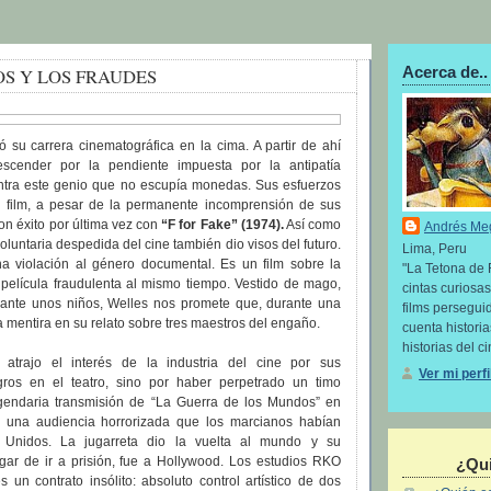
Acerca de..
OS Y LOS FRAUDES
ó su carrera cinematográfica en la cima. A partir de ahí
scender por la pendiente impuesta por la antipatía
tra este genio que no escupía monedas. Sus esfuerzos
o film, a pesar de la permanente incomprensión de sus
ron éxito por última vez con
“F for Fake” (1974).
Así como
Andrés Me
oluntaria despedida del cine también dio visos del futuro.
Lima, Peru
na violación al género documental. Es un film sobre la
"La Tetona de 
a película fraudulenta al mismo tiempo. Vestido de mago,
cintas curiosas
 ante unos niños, Welles nos promete que, durante una
films perseguid
a mentira en su relato sobre tres maestros del engaño.
cuenta histori
historias del ci
atrajo el interés de la industria del cine por sus
Ver mi perf
ogros en el teatro, sino por haber perpetrado un timo
egendaria transmisión de “La Guerra de los Mundos” en
 una audiencia horrorizada que los marcianos habían
 Unidos. La jugarreta dio la vuelta al mundo y su
gar de ir a prisión, fue a Hollywood. Los estudios RKO
¿Qui
s un contrato insólito: absoluto control artístico de dos