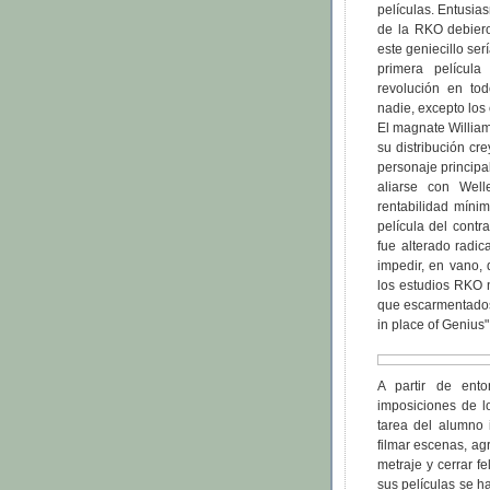
películas. Entusia
de la RKO debiero
este geniecillo ser
primera películ
revolución en tod
nadie, excepto los 
El magnate William
su distribución cr
personaje principa
aliarse con Well
rentabilidad míni
película del contr
fue alterado radi
impedir, en vano,
los estudios RKO 
que escarmentado
in place of Genius" 
A partir de ento
imposiciones de l
tarea del alumno 
filmar escenas, ag
metraje y cerrar f
sus películas se ha