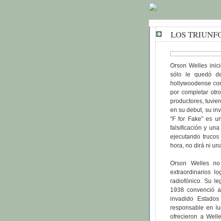
LOS TRIUNF
Orson Welles inici
sólo le quedó de
hollywoodense con
por completar otr
productores, tuvie
en su debut, su inv
“F for Fake” es u
falsificación y un
ejecutando trucos
hora, no dirá ni un
Orson Welles no 
extraordinarios l
radiofónico. Su l
1938 convenció a
invadido Estados
responsable en lu
ofrecieron a Welle