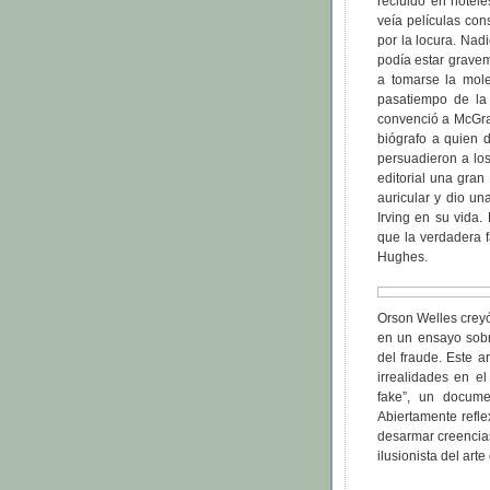
recluido en hotel
veía películas con
por la locura. Nad
podía estar grave
a tomarse la mole
pasatiempo de la 
convenció a McGraw
biógrafo a quien d
persuadieron a los
editorial una gra
auricular y dio u
Irving en su vida.
que la verdadera f
Hughes.
Orson Welles creyó
en un ensayo sobr
del fraude. Este a
irrealidades en e
fake”, un docum
Abiertamente refle
desarmar creencias
ilusionista del art