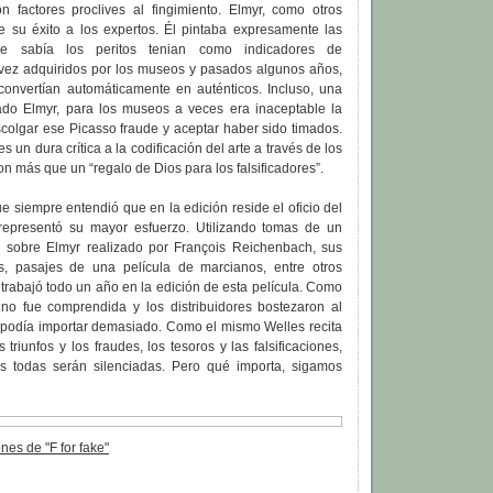
n factores proclives al fingimiento. Elmyr, como otros
be su éxito a los expertos. Él pintaba expresamente las
 que sabía los peritos tenian como indicadores de
 vez adquiridos por los museos y pasados algunos años,
convertían automáticamente en auténticos. Incluso, una
do Elmyr, para los museos a veces era inaceptable la
colgar ese Picasso fraude y aceptar haber sido timados.
 es un dura crítica a la codificación del arte a través de los
on más que un “regalo de Dios para los falsificadores”.
ue siempre entendió que en la edición reside el oficio del
” representó su mayor esfuerzo. Utilizando tomas de un
 sobre Elmyr realizado por François Reichenbach, sus
as, pasajes de una película de marcianos, entre otros
 trabajó todo un año en la edición de esta película. Como
no fue comprendida y los distribuidores bostezaron al
o podía importar demasiado. Como el mismo Welles recita
os triunfos y los fraudes, los tesoros y las falsificaciones,
s todas serán silenciadas. Pero qué importa, sigamos
es de "F for fake"