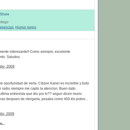
s Mego
agancias
,
Humor negro
:
lmente interesante!! Como siempre, excelente
nto. Saludos.
ulio, 2009
ve oportunidad de verla. Citizen Kane! es increible y todo
n radio siempre me capto la atencion. Buen dato.
ltima entrevista que dio por tv?? segun dicen murio
ras despues de otorgarla, pesaba como 400 kls pobre...
ulio, 2009
...