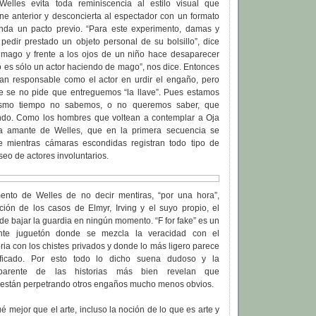
Welles evita toda reminiscencia al estilo visual que
ine anterior y desconcierta al espectador con un formato
nda un pacto previo. “Para este experimento, damas y
 pedir prestado un objeto personal de su bolsillo”, dice
 mago y frente a los ojos de un niño hace desaparecer
o es sólo un actor haciendo de mago”, nos dice. Entonces
tan responsable como el actor en urdir el engaño, pero
te se no pide que entreguemos “la llave”. Pues estamos
ismo tiempo no sabemos, o no queremos saber, que
ndo. Como los hombres que voltean a contemplar a Oja
ima amante de Welles, que en la primera secuencia se
e mientras cámaras escondidas registran todo tipo de
eo de actores involuntarios.
ento de Welles de no decir mentiras, “por una hora”,
ción de los casos de Elmyr, Irving y el suyo propio, el
e bajar la guardia en ningún momento. “F for fake” es un
te juguetón donde se mezcla la veracidad con el
oria con los chistes privados y donde lo más ligero parece
ificado. Por esto todo lo dicho suena dudoso y la
 aparente de las historias más bien revelan que
 están perpetrando otros engaños mucho menos obvios.
 mejor que el arte, incluso la noción de lo que es arte y