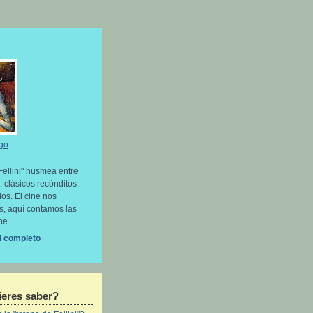
go
Fellini" husmea entre
, clásicos recónditos,
os. El cine nos
as, aquí contamos las
ne.
il completo
eres saber?