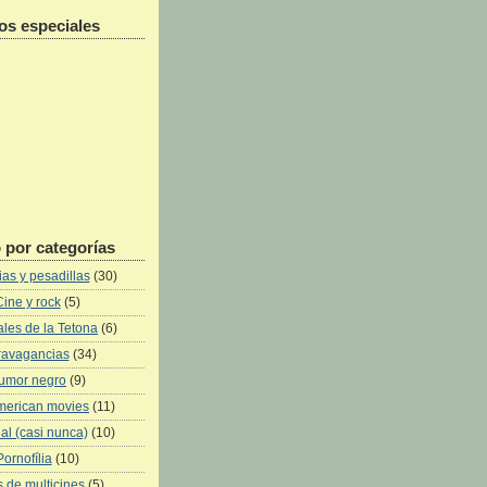
os especiales
 por categorías
as y pesadillas
(30)
Cine y rock
(5)
les de la Tetona
(6)
ravagancias
(34)
umor negro
(9)
merican movies
(11)
al (casi nunca)
(10)
Pornofília
(10)
 de multicines
(5)