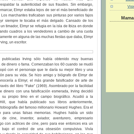
espaldar la autenticidad de sus fraudes. Sin embargo,
Vis
marcar, Elmyr estaba lejos de ser el más beneficiado de
s. Los marchantes traficaban sus pinturas por varios fajos
Maman
myr siempre le tocaba el más delgado. Cansado de los
 un timador, Elmyr se refugia en la isla de Ibiza en donde
viando cuadros a los vendedores a cambio de una cuota
guramente en alguna de las muchas fiestas que daba, Elmyr
rving, un escritor.
 publicadas Irving sólo había obtenido muy buenas
a de dinero o fama. Comenzaban los 60 cuando se mudó
topó con el personaje que le daría su mejor libro y una
ción para su vida. Se hizo amigo y biógrafo de Elmyr de
nocería a Elmyr, el más grande falsificador de arte de
través del libro “Fake” (1969). Asombrado por la facilidad
e dinero con una falsificación esmerada, Irving decidió
n su propio timo en el campo biográfico. Acudió a la
-Hill, que había publicado sus libros anteriormente,
utobiografía del famoso millonario Howard Hughes. Era el
to para unas falsas memorias. Hughes había un sido
r de cine, inventor, aviador, aventurero, empresario
ego con actrices de cine, pero para ese entonces era un
bajo el control de una obsesión compulsiva. Vivía