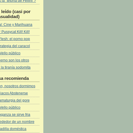
la "tetona de Fellini"?
leí­do (casi por
asualidad)
l: Cine y Marihuana
 Pussycat Kill! Kill!
Flesh: el porno pop
rategia del caracol
Vello público
fierno son los otros
 la tiranía sodomita
sa recomienda
ven, nosotros dormimos
iacos Abstenerse
amaturgia del gore
Vello público
ganza se sirve fria
rededor de un nombre
adilla doméstica