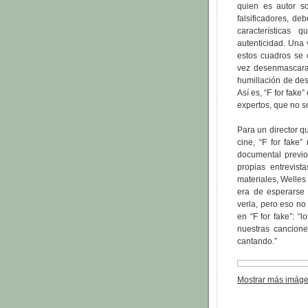
quien es autor so
falsificadores, de
características
autenticidad. Una
estos cuadros se 
vez desenmascara
humillación de des
Así es, “F for fake”
expertos, que no s
Para un director q
cine, “F for fake
documental previo
propias entrevist
materiales, Welles
era de esperarse 
verla, pero eso n
en “F for fake”: “l
nuestras cancione
cantando.”
Mostrar más imágen