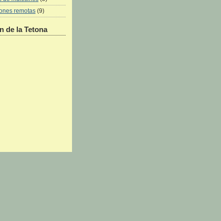
iones remotas
(9)
 de la Tetona