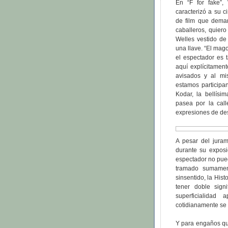
En “F for fake”, 
caracterizó a su c
de film que dema
caballeros, quiero
Welles vestido de
una llave. “El mag
el espectador es 
aquí explícitamen
avisados y al m
estamos participa
Kodar, la bellís
pasea por la call
expresiones de des
A pesar del juram
durante su exposi
espectador no pued
tramado sumamen
sinsentido, la Hist
tener doble sign
superficialidad
cotidianamente se
Y para engaños qué