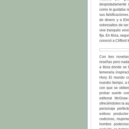
despistadamente r
como le gustaba re
sus falsificacione
de dinero y a El
sobresaltos de ser
vive tranquilo en
fija. En Ibiza, se
conoció a Clifford I
Con tres novelas
reseñas pero nad
a Ibiza donde se 
temeraria inspira
Hory. El mundo co
nuestro tiempo, a 
con que se obtien
probar suerte co
editorial McGraw
ofreciéndoles la a
personaje perfec
exitoso producto
codicioso, mujeri
hombre poderoso 