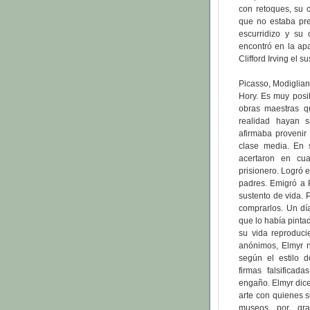
con retoques, su 
que no estaba pre
escurridizo y su
encontró en la apa
Clifford Irving el 
Picasso, Modiglian
Hory. Es muy posi
obras maestras q
realidad hayan s
afirmaba provenir
clase media. En 
acertaron en cu
prisionero. Logró 
padres. Emigró a 
sustento de vida. 
comprarlos. Un dí
que lo había pinta
su vida reproducie
anónimos, Elmyr n
según el estilo d
firmas falsifica
engaño. Elmyr dice
arte con quienes s
museos por gr