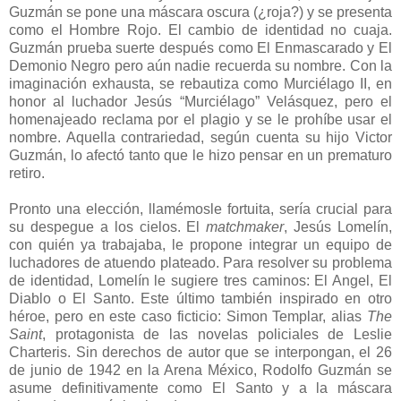
Guzmán se pone una máscara oscura (¿roja?) y se presenta
como el Hombre Rojo. El cambio de identidad no cuaja.
Guzmán prueba suerte después como El Enmascarado y El
Demonio Negro pero aún nadie recuerda su nombre. Con la
imaginación exhausta, se rebautiza como Murciélago II, en
honor al luchador Jesús “Murciélago” Velásquez, pero el
homenajeado reclama por el plagio y se le prohíbe usar el
nombre. Aquella contrariedad, según cuenta su hijo Victor
Guzmán, lo afectó tanto que le hizo pensar en un prematuro
retiro.
Pronto una elección, llamémosle fortuita, sería crucial para
su despegue a los cielos. El
matchmaker
, Jesús Lomelín,
con quién ya trabajaba, le propone integrar un equipo de
luchadores de atuendo plateado. Para resolver su problema
de identidad, Lomelín le sugiere tres caminos: El Angel, El
Diablo o El Santo. Este último también inspirado en otro
héroe, pero en este caso ficticio: Simon Templar, alias
The
Saint
, protagonista de las novelas policiales de Leslie
Charteris. Sin derechos de autor que se interpongan, el 26
de junio de 1942 en la Arena México, Rodolfo Guzmán se
asume definitivamente como El Santo y a la máscara