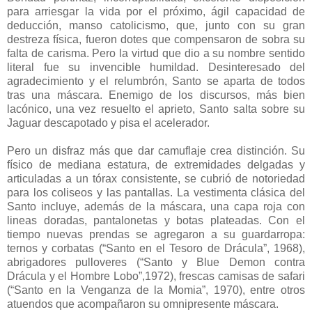
para arriesgar la vida por el próximo, ágil capacidad de
deducción, manso catolicismo, que, junto con su gran
destreza física, fueron dotes que compensaron de sobra su
falta de carisma. Pero la virtud que dio a su nombre sentido
literal fue su invencible humildad. Desinteresado del
agradecimiento y el relumbrón, Santo se aparta de todos
tras una máscara. Enemigo de los discursos, más bien
lacónico, una vez resuelto el aprieto, Santo salta sobre su
Jaguar descapotado y pisa el acelerador.
Pero un disfraz más que dar camuflaje crea distinción. Su
físico de mediana estatura, de extremidades delgadas y
articuladas a un tórax consistente, se cubrió de notoriedad
para los coliseos y las pantallas. La vestimenta clásica del
Santo incluye, además de la máscara, una capa roja con
lineas doradas, pantalonetas y botas plateadas. Con el
tiempo nuevas prendas se agregaron a su guardarropa:
ternos y corbatas (“Santo en el Tesoro de Drácula”, 1968),
abrigadores pulloveres (“Santo y Blue Demon contra
Drácula y el Hombre Lobo”,1972), frescas camisas de safari
(“Santo en la Venganza de la Momia”, 1970), entre otros
atuendos que acompañaron su omnipresente máscara.