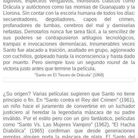
fugitivos, espectros vengativos, monstruos clásicos como
Drácula y autóctonos como las momias de Guanajuato y la
Llorona. Sin contar con la escoria humana de todos los días:
secuestradores, degolladores, capos del crimen,
profanadores de tumbas, cerebros del mal y damiselas
nefastas. Derrotarlos nunca fue tarea fácil, a la sencillez de
sus poderes se contrapusieron artilugios tecnológicos,
trampas e invocaciones demoníacas. Innumerables veces
Santo fue atacado a traición, asaltado en grupo, agijoneado
con cuchillos, golpeado hasta la inconsciencia y hasta dado
por muerto. Pero siempre tuvo un segundo
round
de la
victoria justo antes que termine la película.
“Santo en El Tesoro de Drácula” (1968)
¿Su origen? Varias películas sugieren que Santo no tiene
principio o fin. En “Santo contra el Rey del Crimen” (1961),
un niño hace el juramento de convertirse en un luchador
justiciero al heredar la legendaria máscara de su padre
inválido. Por el estilo pero con un giro fantástico, películas
como “Santo Vs. Las Mujeres Vampiro” (1962), “El Hacha
Diabólica” (1965) confirman que desde generaciones
remotas alguien porta la máscara de plata. El Santo del