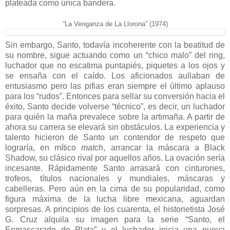
plateada como única bandera.
“La Venganza de La Llorona” (1974)
Sin embargo, Santo, todavía incoherente con la beatitud de
su nombre, sigue actuando como un “chico malo” del ring,
luchador que no escatima puntapiés, piquetes a los ojos y
se ensaña con el caído. Los aficionados aullaban de
entusiasmo pero las pifias eran siempre el último aplauso
para los “rudos”. Entonces para sellar su conversión hacia el
éxito, Santo decide volverse “técnico”, es decir, un luchador
para quién la maña prevalece sobre la artimaña. A partir de
ahora su carrera se elevará sin obstáculos. La experiencia y
talento hicieron de Santo un contendor de respeto que
lograría, en mítico
match
, arrancar la máscara a Black
Shadow, su clásico rival por aquellos años. La ovación sería
incesante. Rápidamente Santo arrasará con cinturones,
trofeos, títulos nacionales y mundiales, máscaras y
cabelleras. Pero aún en la cima de su popularidad, como
figura máxima de la lucha libre mexicana, aguardan
sorpresas. A principios de los cuarenta, el historietista José
G. Cruz alquila su imagen para la serie “Santo, el
Enmascarado de Plata” y el luchador inicia una nueva