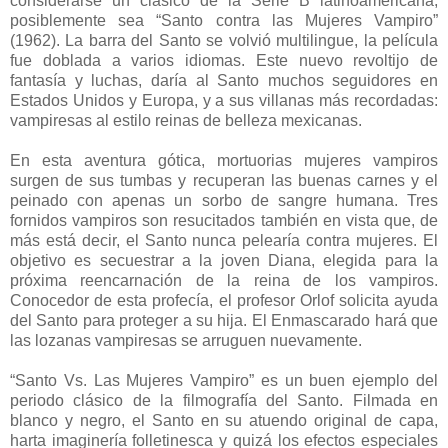
considerarse un clásico de la Serie B latinoamericana,
posiblemente sea “Santo contra las Mujeres Vampiro”
(1962). La barra del Santo se volvió multilingue, la película
fue doblada a varios idiomas. Este nuevo revoltijo de
fantasía y luchas, daría al Santo muchos seguidores en
Estados Unidos y Europa, y a sus villanas más recordadas:
vampiresas al estilo reinas de belleza mexicanas.
En esta aventura gótica, mortuorias mujeres vampiros
surgen de sus tumbas y recuperan las buenas carnes y el
peinado con apenas un sorbo de sangre humana. Tres
fornidos vampiros son resucitados también en vista que, de
más está decir, el Santo nunca pelearía contra mujeres. El
objetivo es secuestrar a la joven Diana, elegida para la
próxima reencarnación de la reina de los vampiros.
Conocedor de esta profecía, el profesor Orlof solicita ayuda
del Santo para proteger a su hija. El Enmascarado hará que
las lozanas vampiresas se arruguen nuevamente.
“Santo Vs. Las Mujeres Vampiro” es un buen ejemplo del
periodo clásico de la filmografía del Santo. Filmada en
blanco y negro, el Santo en su atuendo original de capa,
harta imaginería folletinesca y quizá los efectos especiales