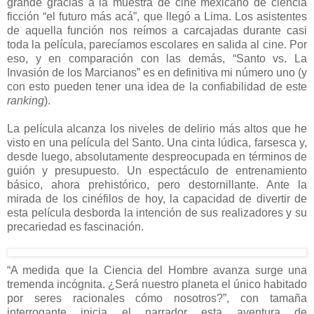
grande gracias a la muestra de cine mexicano de ciencia
ficción “el futuro más acá”, que llegó a Lima. Los asistentes
de aquella función nos reímos a carcajadas durante casi
toda la película, parecíamos escolares en salida al cine. Por
eso, y en comparación con las demás, “Santo vs. La
Invasión de los Marcianos” es en definitiva mi número uno (y
con esto pueden tener una idea de la confiabilidad de este
ranking
).
La película alcanza los niveles de delirio más altos que he
visto en una película del Santo. Una cinta lúdica, farsesca y,
desde luego, absolutamente despreocupada en términos de
guión y presupuesto. Un espectáculo de entrenamiento
básico, ahora prehistórico, pero destornillante. Ante la
mirada de los cinéfilos de hoy, la capacidad de divertir de
esta película desborda la intención de sus realizadores y su
precariedad es fascinación.
“A medida que la Ciencia del Hombre avanza surge una
tremenda incógnita. ¿Será nuestro planeta el único habitado
por seres racionales cómo nosotros?”, con tamaña
interrogante inicia el narrador esta aventura de