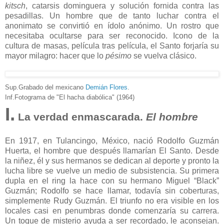
kitsch
, catarsis dominguera y solución fornida contra las
pesadillas. Un hombre que de tanto luchar contra el
anonimato se convirtió en ídolo anónimo. Un rostro que
necesitaba ocultarse para ser reconocido. Icono de la
cultura de masas, película tras película, el Santo forjaría su
mayor milagro: hacer que lo
pésimo
se vuelva clásico.
Sup.Grabado del mexicano
Demián Flores
.
Inf.Fotograma de "El hacha diabólica" (1964)
I.
La verdad enmascarada.
El hombre
En 1917, en Tulancingo, México, nació Rodolfo Guzmán
Huerta, el hombre que después llamarían El Santo. Desde
la niñez, él y sus hermanos se dedican al deporte y pronto la
lucha libre se vuelve un medio de subsistencia. Su primera
dupla en el ring la hace con su hermano Miguel “Black”
Guzmán; Rodolfo se hace llamar, todavía sin coberturas,
simplemente Rudy Guzmán. El triunfo no era visible en los
locales casi en penumbras donde comenzaría su carrera.
Un toque de misterio ayuda a ser recordado, le aconsejan.