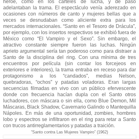
héroe, como en los carteles de lucha, y de paso
adelantaban la trama. El espectáculo venía aderezado en
ocasiones con números de canto y mujeres bellas que a
veces se desnudaban como aliciente extra para los
mercados internacionales. “Santo en el Tesoro de Drácula”,
por ejemplo, con los insertos respectivos se exhibió fuera de
México como “El Vampiro y el Sexo”. Sin embargo, el
atractivo constante siempre fueron las luchas. Ningún
aprieto argumental sería tan poderoso como para distraer a
Santo de la disciplina del ring. Con una mínima de tres
encuentros por película (sin contar los forcejeos en
exteriores e interiores), la trama entraba en receso para dar
protagonismo a los “candados”, medias Nelson,
quebradoras, “ochos” y patadas voladoras. Eran largas
secuencias filmadas en vivo con un público efervescente
donde con frecuencia hacían dupla con el Santo otros
luchadores, con máscara o sin ella, como Blue Demon, Mil
Máscaras, Black Shadow, Cavernario Galindo o Mantequilla
Nápoles. En más de una oportunidad, zombies, hombres
lobo y espectros se infiltraron en el ring para retar a Santo
con trucos antirreglamentarios y patadas a traición.
“Santo contra Las Mujeres Vampiro” (1962)