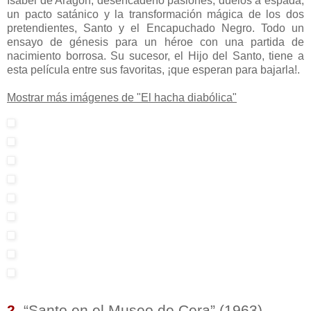
Isabel de Aragón, desencadenó pasiones, duelos a espada,
un pacto satánico y la transformación mágica de los dos
pretendientes, Santo y el Encapuchado Negro. Todo un
ensayo de génesis para un héroe con una partida de
nacimiento borrosa. Su sucesor, el Hijo del Santo, tiene a
esta película entre sus favoritas, ¡que esperan para bajarla!.
Mostrar más imágenes de "El hacha diabólica"
2.
“Santo en el Museo de Cera” (1963)