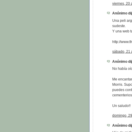
viernes, 20 
Anónimo dijo
Una peli ar
sudeste.
Y una web t
http://www.
sábado, 21 a
Anónimo dijo
No había oíd
Me encantarí
Morris. Supo
puedes cont
cementerios
Un saludo!!
domingo, 29
Anónimo dijo