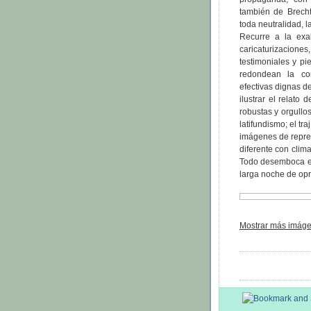
también de Brecht
toda neutralidad, l
Recurre a la exal
caricaturizaciones
testimoniales y p
redondean la co
efectivas dignas de
ilustrar el relato
robustas y orgull
latifundismo; el tr
imágenes de repres
diferente con clima
Todo desemboca en
larga noche de opr
Mostrar más imáge