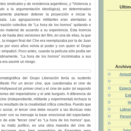
tos sindicales y de resistencia argentinos, y “Violencia y
Ultim
cado a la argumentación ideológica), en determinados
mente plantean detener la proyección e iniciar la
sala. Las agrupaciones militantes eran alentadas a
reación colectiva de “La hora de los hornos” quitando o
io material de acuerdo a su experiencia. Esta licencia
a de hasta diez versiones del film, en una de ellas, la que
, la imagen final del Che era reemplazaba por la de Juan
e por esos años volvía al poder y con quien el Grupo
 simpatizó. Poco antes, cuando la película sólo podía ser
stinamente, “La hora de los hornos” incriminaba a sus
a era asumir un riesgo.
Archivo
Angusti
ematográfica del Grupo Liberación tenía su sustento
ifiesto
Por un tercer cine
, que cuestionaba el cine de
Especia
 Hollywood (el
primer cine
) y el cine de autor (el
segundo
ones del imperialismo y el arte burgués. A diferencia de
Ext
 cine
(independiente, militante y experimental) rechaza la
H
 es resultado de la creatividad crítica colectiva. Puesto que
Latina
 social, el tercer cine debe recurrir a las técnicas más
mover con su mensaje la base emocional del espectador.
Person
o de este "tercer cine" es “La hora de los hornos” que,
 su matiz político, es una obra maestra del cine de
Salas
 lecciones muy bien aprendidas de Eisenstein pero