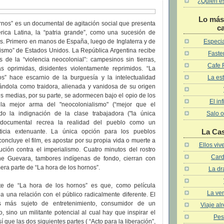
¿Quién es 
Lo más 
rnos” es un documental de agitación social que presenta
c
érica Latina, la “patria grande”, como una sucesión de
Especia
s. Primero en manos de España, luego de Inglaterra y de
alismo” de Estados Unidos. La República Argentina recibe
Faster
 de la “violencia neocolonial”: campesinos sin tierras,
Cafe 
as oprimidas, disidentes violentamente reprimidos. “La
La est
s” hace escarnio de la burguesía y la intelectualidad
tándola como traidora, alienada y vanidosa de su origen
s medias, por su parte, se adormecen bajo el opio de los
El in
la mejor arma del "neocolonialismo" (“mejor que el
Salo o
do la indignación de la clase trabajadora ("la única
l documental recrea la realidad del pueblo como un
La Ca
ticia extenuante. La única opción para los pueblos
concluye el film, es apostar por su propia vida o muerte a
Ellos vi
ución contra el imperialismo. Cuatro minutos del rostro
Card
he Guevara, tambores indígenas de fondo, cierran con
era parte de “La hora de los hornos”.
La dr
te de “La hora de los hornos” es que, como película
La ven
a una relación con el público radicalmente diferente. El
s más sujeto de entretenimiento, consumidor de un
Viaje al
, sino un militante potencial al cual hay que inspirar el
Pes
í que las dos siguientes partes ( “Acto para la liberación”,