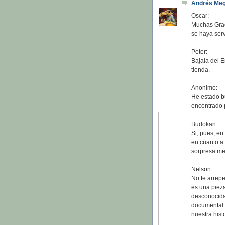
Andrés Me
Oscar:
Muchas Grac
se haya serv
Peter:
Bajala del E
tienda.
Anonimo:
He estado bu
encontrado p
Budokan:
Si, pues, en
en cuanto a
sorpresa me 
Nelson:
No te arrepe
es una pieza
desconocida
documental c
nuestra hist