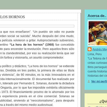
Acerca de..
 LOS HORNOS
oria que nos enseñaron”. “Un pueblo sin odio no puede
 orden social se suicida”. Mucho después del cine mudo,
a película volvieron a gritar. Autoproclamado subversivo,
gentino
“La hora de los hornos” (1968)
fue concebido
o para encender la revolución. Pero aquellos fines sólo
Andrés Me
 la clandestinidad, por eso su realización tenía que ser
Lima, Peru
ión furtiva y visionarla, un asunto comprometedor.
"La Tetona de 
cintas curiosas
u político y didáctico, “La hora de los hornos” se extiende
films perseguid
as. Dividida en tres partes, la primera de ellas se titula
cuenta histori
y violencia”, de 90 minutos, es la más innovadora en el
historias del ci
ida internacionalmente. El documental fue realizado por
Ver mi perf
n, liderado por Fernando E. Solanas, durante la dictadura
l Onganía, por lo que fue imposible exhibirla oficialmente
 1973. El financiamiento provino de lo ahorrado por los
u experiencia previa en el cine comercial. Solanas se
publicidad, sirviendo al “neocolonialismo”, para después
¿Qui
ema a través del mismo medio audiovisual.