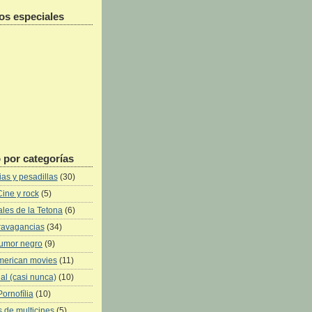
os especiales
 por categorías
as y pesadillas
(30)
Cine y rock
(5)
les de la Tetona
(6)
ravagancias
(34)
umor negro
(9)
merican movies
(11)
al (casi nunca)
(10)
Pornofília
(10)
 de multicines
(5)