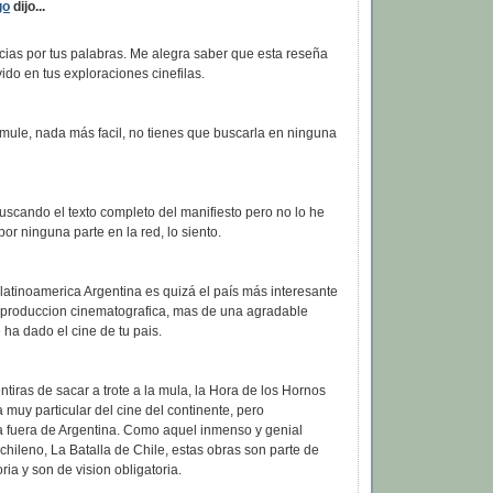
go
dijo...
ias por tus palabras. Me alegra saber que esta reseña
ido en tus exploraciones cinefilas.
mule, nada más facil, no tienes que buscarla en ninguna
scando el texto completo del manifiesto pero no lo he
or ninguna parte en la red, lo siento.
 latinoamerica Argentina es quizá el país más interesante
 produccion cinematografica, mas de una agradable
ha dado el cine de tu pais.
ntiras de sacar a trote a la mula, la Hora de los Hornos
 muy particular del cine del continente, pero
 fuera de Argentina. Como aquel inmenso y genial
hileno, La Batalla de Chile, estas obras son parte de
oria y son de vision obligatoria.