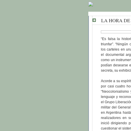
LA HORA DE
“Es falsa la hist
triunfar”. “Ningún
los carteles en un
el documental ar
como un instrument
podían desearse en
secreta, su exhibic
Acorde a su espírit
por casi cuatro hor
“Neocolonialismo 
lenguaje y reconoc
el Grupo Liberació
militar del Genera
en Argentina hasta
realizadores en s
inició dirigiendo 
cuestionar el sist