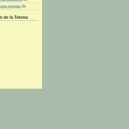
iones remotas
(9)
 de la Tetona