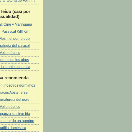
la "tetona de Fellini"?
leí­do (casi por
asualidad)
l: Cine y Marihuana
 Pussycat Kill! Kill!
Flesh: el porno pop
rategia del caracol
Vello público
fierno son los otros
 la tiranía sodomita
sa recomienda
ven, nosotros dormimos
iacos Abstenerse
amaturgia del gore
Vello público
ganza se sirve fria
rededor de un nombre
adilla doméstica