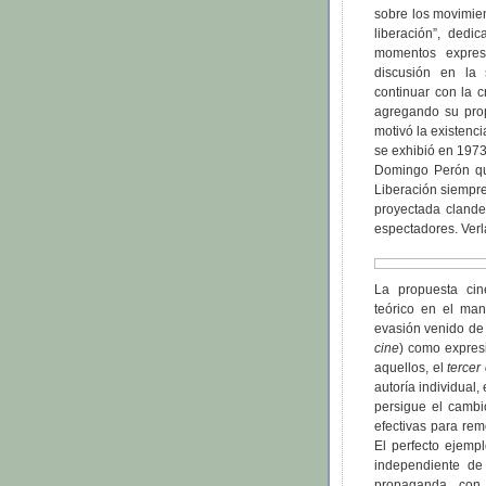
sobre los movimien
liberación”, dedi
momentos expresa
discusión en la 
continuar con la c
agregando su prop
motivó la existenci
se exhibió en 1973
Domingo Perón qu
Liberación siempre
proyectada clande
espectadores. Verl
La propuesta cin
teórico en el man
evasión venido de
cine
) como expresi
aquellos, el
tercer
autoría individual,
persigue el cambio
efectivas para re
El perfecto ejempl
independiente de
propaganda, con