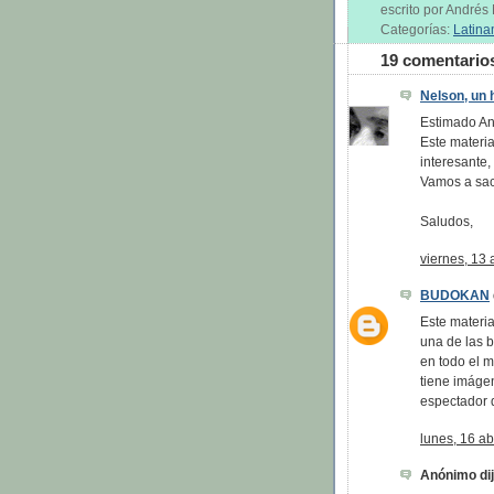
escrito por André
Categorías:
Latina
19 comentario
Nelson, un h
Estimado An
Este materi
interesante,
Vamos a saca
Saludos,
viernes, 13 
BUDOKAN
Este materia
una de las b
en todo el 
tiene imáge
espectador q
lunes, 16 ab
Anónimo dijo