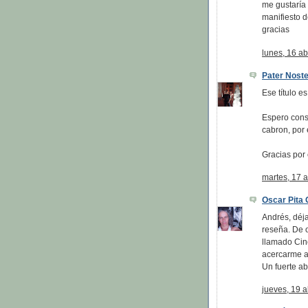
me gustaría 
manifiesto d
gracias
lunes, 16 ab
Pater Noste
Ese título e
Espero cons
cabron, por 
Gracias por 
martes, 17 a
Oscar Pita 
Andrés, déja
reseña. De o
llamado Cin
acercarme a 
Un fuerte ab
jueves, 19 a