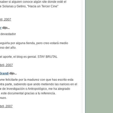
saber si alguien conoce algún site donde esté el
e Solanas y Getino, "Hacia un Tercer Cine"
ril, 2007
r
dijo...
s devastador
eguirla por alguna tienda, pero creo estará medio
eso del año.
el aporte, el blog es genial. STAY BRUTAL
bril, 2007
Grandi
dijo...
me felicitarte por la madurez con que has escrito esta
tra parte, sabiendo que ando metiendo las narices en el
e de Investigación o Antropológico, me ha alegrado
este documental gracias a tu referencia.
razo.
bril, 2007