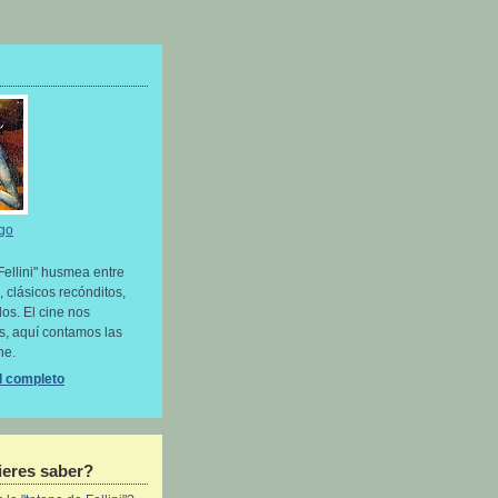
go
Fellini" husmea entre
, clásicos recónditos,
os. El cine nos
as, aquí contamos las
ne.
il completo
eres saber?