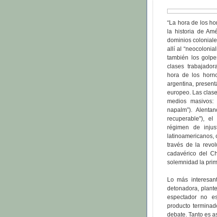
“La hora de los ho
la historia de Am
dominios coloniale
allí al “neocoloni
también los golpes
clases trabajador
hora de los horno
argentina, presen
europeo. Las clase
medios masivos: 
napalm”). Alentan
recuperable"), e
régimen de injus
latinoamericanos, 
través de la revol
cadavérico del C
solemnidad la prim
Lo más interesan
detonadora, plante
espectador no e
producto terminado
debate. Tanto es as