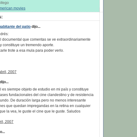
s Mego
merican movies
s:
abitante del patio
dijo...
drés:
al documental que comentas se ve extraordinariamente
 y constituye un tremendo aporte.
rle trote a esa mula para poder verlo.
abril, 2007
dijo...
l es siemrpe objeto de estudio en mi país y constituye
ases fundacionales del cine clandestino y de resistencia
mundo. De duración larga pero no menos interesante
nes que quedan impregandas en la retina en cualquier
ue la vea, le guste el cine que le guste. Saludos
ril, 2007
...