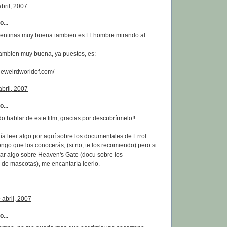
abril, 2007
...
gentinas muy buena tambien es El hombre mirando al
ambien muy buena, ya puestos, es:
theweirdworldof.com/
bril, 2007
...
o hablar de este film, gracias por descubrírmelo!!
a leer algo por aquí sobre los documentales de Errol
ngo que los conocerás, (si no, te los recomiendo) pero si
ar algo sobre Heaven's Gate (docu sobre los
 de mascotas), me encantaría leerlo.
 abril, 2007
...