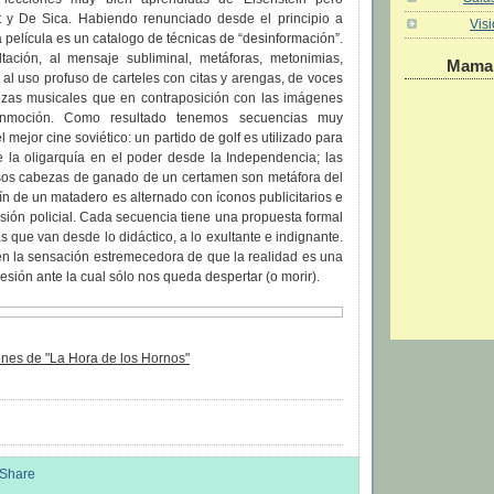
 y De Sica. Habiendo renunciado desde el principio a
Vis
a película es un catalogo de técnicas de “desinformación”.
tación, al mensaje subliminal, metáforas, metonimias,
Maman
, al uso profuso de carteles con citas y arengas, de voces
iezas musicales que en contraposición con las imágenes
nmoción. Como resultado tenemos secuencias muy
l mejor cine soviético: un partido de golf es utilizado para
 de la oligarquía en el poder desde la Independencia; las
osos cabezas de ganado de un certamen son metáfora del
ajín de un matadero es alternado con íconos publicitarios e
ión policial. Cada secuencia tiene una propuesta formal
s que van desde lo didáctico, a lo exultante e indignante.
 la sensación estremecedora de que la realidad es una
esión ante la cual sólo nos queda despertar (o morir).
nes de "La Hora de los Hornos"