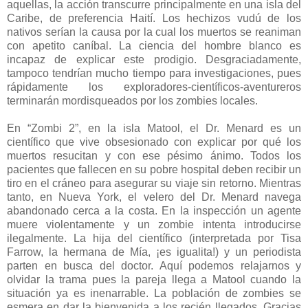
aquellas, la acción transcurre principalmente en una isla del
Caribe, de preferencia Haití. Los hechizos vudú de los
nativos serían la causa por la cual los muertos se reaniman
con apetito caníbal. La ciencia del hombre blanco es
incapaz de explicar este prodigio. Desgraciadamente,
tampoco tendrían mucho tiempo para investigaciones, pues
rápidamente los exploradores-científicos-aventureros
terminarán mordisqueados por los zombies locales.
En “Zombi 2”, en la isla Matool, el Dr. Menard es un
científico que vive obsesionado con explicar por qué los
muertos resucitan y con ese pésimo ánimo. Todos los
pacientes que fallecen en su pobre hospital deben recibir un
tiro en el cráneo para asegurar su viaje sin retorno. Mientras
tanto, en Nueva York, el velero del Dr. Menard navega
abandonado cerca a la costa. En la inspección un agente
muere violentamente y un zombie intenta introducirse
ilegalmente. La hija del científico (interpretada por Tisa
Farrow, la hermana de Mía, ¡es igualita!) y un periodista
parten en busca del doctor. Aquí podemos relajarnos y
olvidar la trama pues la pareja llega a Matool cuando la
situación ya es inenarrable. La población de zombies se
esmera en dar la bienvenida a los recién llegados. Gracias