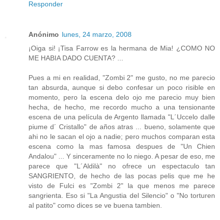
Responder
Anónimo
lunes, 24 marzo, 2008
¡Oiga si! ¡Tisa Farrow es la hermana de Mia! ¿COMO NO
ME HABIA DADO CUENTA? ...
Pues a mi en realidad, "Zombi 2" me gusto, no me parecio
tan absurda, aunque si debo confesar un poco risible en
momento, pero la escena delo ojo me parecio muy bien
hecha, de hecho, me recordo mucho a una tensionante
escena de una película de Argento llamada "L´Uccelo dalle
piume d´ Cristallo" de años atras ... bueno, solamente que
ahi no le sacan el ojo a nadie; pero muchos comparan esta
escena como la mas famosa despues de "Un Chien
Andalou" ... Y sinceramente no lo niego. A pesar de eso, me
parece que "L´Aldilà" no ofrece un espectaculo tan
SANGRIENTO, de hecho de las pocas pelis que me he
visto de Fulci es "Zombi 2" la que menos me parece
sangrienta. Eso si "La Angustia del Silencio" o "No torturen
al patito" como dices se ve buena tambien.