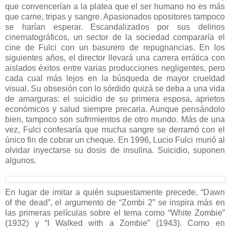
que convencerían a la platea que el ser humano no es más
que carne, tripas y sangre. Apasionados opositores tampoco
se harían esperar. Escandalizados por sus delirios
cinematográficos, un sector de la sociedad compararía el
cine de Fulci con un basurero de repugnancias. En los
siguientes años, el director llevará una carrera errática con
aislados éxitos entre varias producciones negligentes, pero
cada cual más lejos en la búsqueda de mayor crueldad
visual. Su obsesión con lo sórdido quizá se deba a una vida
de amarguras: el suicidio de su primera esposa, aprietos
económicos y salud siempre precaria. Aunque pensándolo
bien, tampoco son sufrimientos de otro mundo. Más de una
vez, Fulci confesaría que mucha sangre se derramó con el
único fin de cobrar un cheque. En 1996, Lucio Fulci murió al
olvidar inyectarse su dosis de insulina. Suicidio, suponen
algunos.
En lugar de imitar a quién supuestamente precede, “Dawn
of the dead”, el argumento de “Zombi 2” se inspira más en
las primeras películas sobre el tema como “White Zombie”
(1932) y “I Walked with a Zombie” (1943). Como en