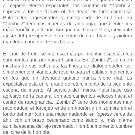
a mejores efectos especiales, los muertos de “Zombi 2”
superan a los de “Dawn of the dead” en furia carnicera.
Putrefactos, agusanados y emergiendo de la tierra, en
“Zombi 2” tenemos muertos de antología, quizá entre los
más terroríficos del cine. Aunque muchos de ellos, inevitable
ajuste del presupuesto, son extras de cara blanca y pintura
roja derramándose de sus bocas.
El cine de Fulci se interesa más por montar espectáculos
sangrientos que por narrar historias. En “Zombi 2”, como en
muchas de sus películas, las líneas de diálogo suelen ser
simplemente instantes de respiro para el público, momentos
en los que un desnudo gratuito nunca viene mal. La
expectativa está en el grado de retorcimiento de la siguiente
escena de muerte. Al servicio del morbo, Fulci hace uso
agresivo de la cámara, con acercamientos veloces hacia el
centro de repugnancia. “Zombi 2” tiene dos momentos muy
recordados: el forcejeo entre un tiburón y un zombie en el
fondo del mar (con una mujer nadando en
topless
cerca de
ahí), con un brazo cercenado como saldo, y, más infame
aún, la escena del ojo reventado. Horrible momento cumbre
del cine de lo horrible.