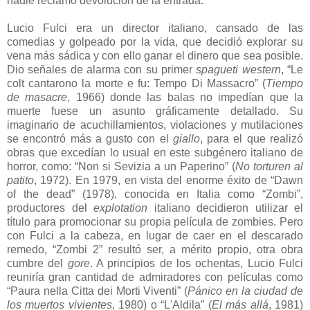
nadie reclamó devolución de la entrada.
Lucio Fulci era un director italiano, cansado de las
comedias y golpeado por la vida, que decidió explorar su
vena más sádica y con ello ganar el dinero que sea posible.
Dio señales de alarma con su primer
spagueti western
, “Le
colt cantarono la morte e fu: Tempo Di Massacro” (
Tiempo
de masacre
, 1966) donde las balas no impedían que la
muerte fuese un asunto gráficamente detallado. Su
imaginario de acuchillamientos, violaciones y mutilaciones
se encontró más a gusto con el
giallo
, para el que realizó
obras que excedían lo usual en este subgénero italiano de
horror, como: “Non si Sevizia a un Paperino” (
No torturen al
patito
, 1972). En 1979, en vista del enorme éxito de “Dawn
of the dead” (1978), conocida en Italia como “Zombi”,
productores del
explotation
italiano decidieron utilizar el
título para promocionar su propia película de zombies. Pero
con Fulci a la cabeza, en lugar de caer en el descarado
remedo, “Zombi 2” resultó ser, a mérito propio, otra obra
cumbre del
gore
. A principios de los ochentas, Lucio Fulci
reuniría gran cantidad de admiradores con películas como
“Paura nella Citta dei Morti Viventi” (
Pánico en la ciudad de
los muertos vivientes
, 1980) o “L'Aldila” (
El más allá
, 1981)