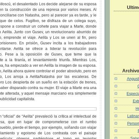
 Moscú, el desalentado Los decide alejarse de su esposa
Ultim
 en la construcción de una represa por varios meses. Al
onciliarse con Natasha, pero al parecer ya es tarde, y le
que de celos. Fugitivo, se disfraza de un colega suyo,
ispone a construir un cohete para viajar a Marte, donde
 Aelita. Junto con Gusev, un revolucionario aburrido de
, emprende el viaje. Aelita y Los se unen al fin, pero
isionero. En prisión, Gusev incita a los trabajadores
tarse. Aelita se ofrece a liderar la revolución para
ub. Pese a la oposición de Gusev, que teme que la
e a la tiranía, el levantamiento triunfa. Mientras Los,
lpa, ha empezado a ver en Aelita la imagen de su esposa.
Archivo
, Aelita ahora quiere controlar el poder absoluto, pero en
o, Los arroja a Aelita/Natasha por las escaleras. De
Angusti
ero Los despierta de un sueño en la estación de trenes,
ber disparado contra su mujer. El viaje a Marte era una
nte alterada, y aquel mensaje marciano era simplemente
Especia
blicidad capitalista.
Ext
H
Latina
 “oficial” de “Aelita” prevaleció la crítica al intelectual de
esa, que en lugar de comprometerse con el rumbo
Person
 pueblo, pierde el tiempo, por ejemplo, soñando con viajar
islamiento y egoismo de Los contrasta con el paisaje
Salas
elícula: obreros partiéndose el lomo en levantar