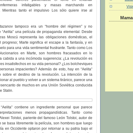
, enfermeras infatigables y masas marchando en
Vis
 Mientras tanto el impulsivo Los sólo quiere irse al
Maman
otazanov tampoco era un “hombre del régimen” y no
e “Aelita” una película de propaganda elemental. Desde
ntras Moscú representa las obligaciones domésticas, el
progreso; Marte significa el escape a la fantasía, y en
suelo para una vida sentimental frustrante. Tanto como Los
lucionarios en Marte, son hombres fracasados en lo
da cabida a una incómoda sugerencia: ¿La revolución es
es insatisfechos en su vida personal? ¿Los bolcheviques
ersonas impacientes? Además de esto, hay en “Aelita”
o sobre el destino de la revolución. La intención de la
icionar al pueblo y volver a un sistema tiránico, parece una
desencanto de muchos en una Unión Soviética conducida
e Stalin.
“Aelita” contiene un ingrediente personal que parece
terpretaciones menos propagandísticas. Tanto como
lexei Tolstoi, pariente del famoso León Tolstoi, autor de
e se basa libremente la película, son hombres que luego
ía en Occidente optaron por retornar a su patria bajo el