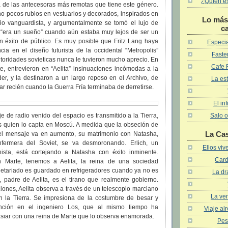
¿Quién es 
a de las antecesoras más remotas que tiene este género.
a no pocos rublos en vestuarios y decorados, inspirados en
Lo más 
eño vanguardista, y argumentalmente se tomó el lujo de
c
e “era un sueño” cuando aún estaba muy lejos de ser un
an éxito de público. Es muy posible que Fritz Lang haya
Especia
ncia en el diseño futurista de la occidental “Metropolis”
Faster
utoridades sovieticas nunca le tuvieron mucho aprecio. En
Cafe 
e, entrevieron en “Aelita” insinuaciones incómodas a la
er, y la destinaron a un largo reposo en el Archivo, de
La est
 recién cuando la Guerra Fría terminaba de derretirse.
El in
Salo o
 de radio venido del espacio es transmitido a la Tierra,
es quien lo capta en Moscú. A medida que la obseción de
La Ca
 el mensaje va en aumento, su matrimonio con Natasha,
ermera del Soviet, se va desmoronando. Erlich, un
Ellos vi
unista, está cortejando a Natasha con éxito inminente.
Card
en Marte, tenemos a Aelita, la reina de una sociedad
roletariado es guardado en refrigeradores cuando ya no es
La dr
, padre de Aelita, es el tirano que realmente gobierno.
iones, Aelita observa a través de un telescopio marciano
La ven
 la Tierra. Se impresiona de la costumbre de besar y
ención en el ingeniero Los, que al mismo tiempo ha
Viaje al
siar con una reina de Marte que lo observa enamorada.
Pes