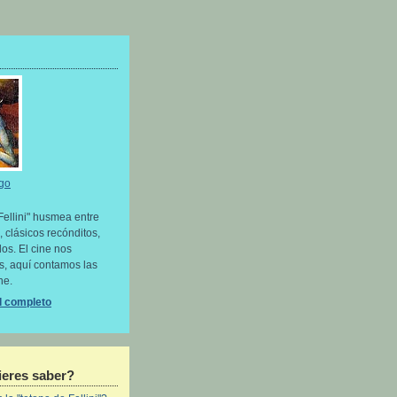
go
Fellini" husmea entre
, clásicos recónditos,
os. El cine nos
as, aquí contamos las
ne.
il completo
eres saber?