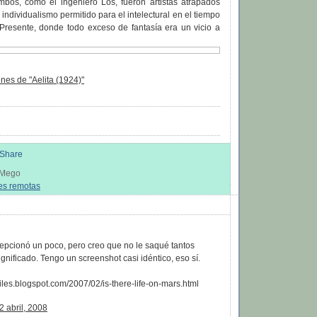
bos, como el ingeniero Los, fueron artistas atrapados
 individualismo permitido para el intelectural en el tiempo
 Presente, donde todo exceso de fantasía era un vicio a
es de "Aelita (1924)"
s Mego
es remotas
:
epcionó un poco, pero creo que no le saqué tantos
ignificado. Tengo un screenshot casi idéntico, eso sí.
afiles.blogspot.com/2007/02/is-there-life-on-mars.html
2 abril, 2008