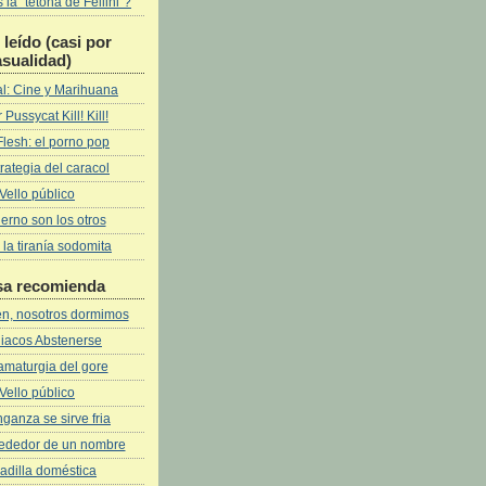
la "tetona de Fellini"?
leí­do (casi por
asualidad)
l: Cine y Marihuana
 Pussycat Kill! Kill!
Flesh: el porno pop
rategia del caracol
Vello público
fierno son los otros
 la tiranía sodomita
sa recomienda
ven, nosotros dormimos
iacos Abstenerse
amaturgia del gore
Vello público
ganza se sirve fria
rededor de un nombre
adilla doméstica