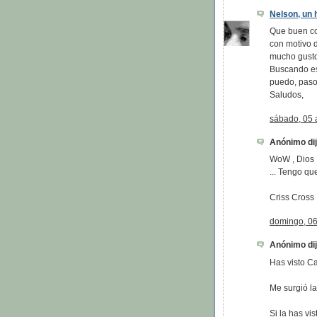
Nelson, un h
Que buen com
con motivo d
mucho gusto
Buscando est
puedo, paso
Saludos,
sábado, 05 a
Anónimo dijo
WoW , Dios 
... Tengo qu
Criss Cross
domingo, 06
Anónimo dijo
Has visto C
Me surgió la
Si la has vi