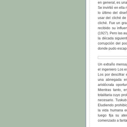
en general, es un
Se invirtió en ell
lo último del dis
usar del cliché d
cliché. Fue un gr
recibido su influe
(1927). Pero las a
la década siguient
corrupción del pod
donde pudo escapar
Un extraño mensaje
el ingeniero Los 
Los por descifrar
una abnegada enf
aristócrata oport
Mientras tanto, 
totalitaria cuyo p
necesario. Tuskub
Eludiendo prohibic
la vida humana en
luego fija su at
comenzado a fanta