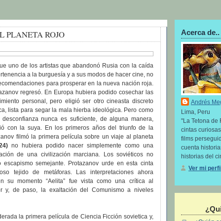
Acerca de..
EL PLANETA ROJO
fue uno de los artistas que abandonó Rusia con la caída
ertenencia a la burguesía y a sus modos de hacer cine, no
recomendaciones para prosperar en la nueva nación roja.
azanov regresó. En Europa hubiera podido cosechar las
imiento personal, pero eligió ser otro cineasta discreto
Andrés Me
ica, lista para segar la mala hierba ideológica. Pero como
Lima, Peru
la desconfianza nunca es suficiente, de alguna manera,
"La Tetona de 
ió con la suya. En los primeros años del triunfo de la
cintas curiosas
anov filmó la primera película sobre un viaje al planeta
films perseguid
24)
no hubiera podido nacer simplemente como una
cuenta histori
ación de una civilización marciana. Los soviéticos no
historias del ci
o escapismo semejante. Protazanov urde en esta cinta
Ver mi perf
oso tejido de metáforas. Las interpretaciones ahora
en su momento “Aelita” fue vista como una crítica al
or y, de paso, la exaltación del Comunismo a niveles
¿Qui
derada la primera película de Ciencia Ficción sovietica y,