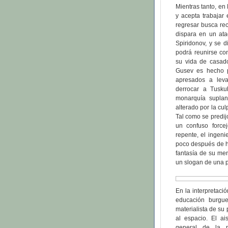
Mientras tanto, en
y acepta trabajar
regresar busca rec
dispara en un ata
Spiridonov, y se d
podrá reunirse con
su vida de casado
Gusev es hecho pr
apresados a levan
derrocar a Tusk
monarquía suplant
alterado por la cu
Tal como se predijo
un confuso forcej
repente, el ingeni
poco después de ha
fantasía de su me
un slogan de una pu
En la interpretación
educación burgu
materialista de su
al espacio. El a
general de la p