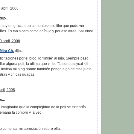
 abril, 2008
dijo...
e muy en gracia que comentes este film que pude ver
os. Es tan sicero como ridículo y por eso atrae. Saludos!
9 abril, 2008
Mira Ch.
dijo...
licitaciones por el blog, lo "linkié" al mío. Siempre paso
llar alguna peli, la última que vi fue "faster pussycat kill
, te invitoa mi blog donde también pongo algo de cine junto
etras y chicas guapas.
bril, 2008
...
 imaginaba que la complejidad de la peli se extendía
semana la compro y la veo.
o comentar mi apreciación sobre ella.