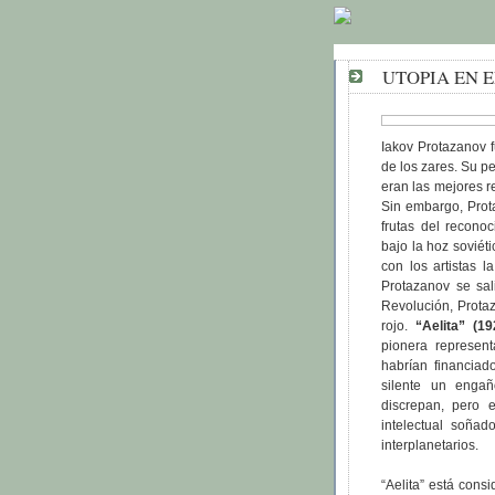
UTOPIA EN 
Iakov Protazanov 
de los zares. Su p
eran las mejores 
Sin embargo, Prot
frutas del reconoc
bajo la hoz soviét
con los artistas 
Protazanov se sal
Revolución, Protaz
rojo.
“Aelita” (19
pionera represent
habrían financiad
silente un engañ
discrepan, pero 
intelectual soñad
interplanetarios.
“Aelita” está consi