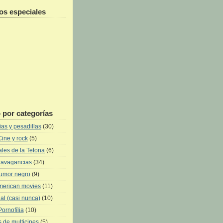
os especiales
 por categorías
as y pesadillas
(30)
Cine y rock
(5)
les de la Tetona
(6)
ravagancias
(34)
umor negro
(9)
merican movies
(11)
al (casi nunca)
(10)
Pornofília
(10)
 de multicines
(5)