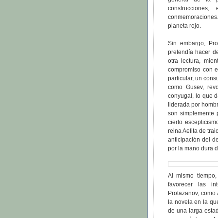
construcciones
conmemoraciones.
planeta rojo.
Sin embargo, Pr
pretendía hacer d
otra lectura, mie
compromiso con el 
particular, un con
como Gusev, revo
conyugal, lo que 
liderada por hombr
son simplemente p
cierto escepticism
reina Aelita de tra
anticipación del 
por la mano dura d
Al mismo tiempo, 
favorecer las in
Protazanov, como A
la novela en la qu
de una larga estad