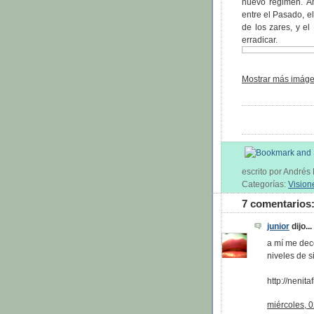
nuevo régimen. Am
entre el Pasado, el
de los zares, y el
erradicar.
Mostrar más imágen
escrito por André
Categorías:
Vision
7 comentarios
junior
dijo...
a mí me dec
niveles de s
http://nenit
miércoles, 0