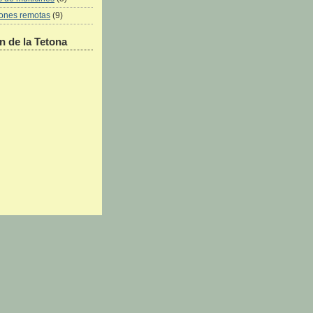
iones remotas
(9)
 de la Tetona