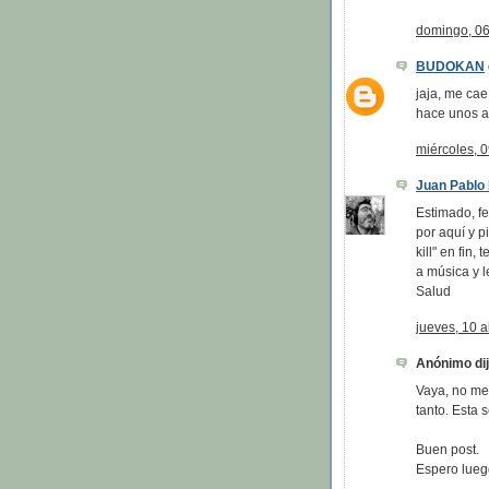
domingo, 06
BUDOKAN
jaja, me ca
hace unos añ
miércoles, 0
Juan Pablo 
Estimado, fe
por aquí y pi
kill" en fin
a música y l
Salud
jueves, 10 a
Anónimo dijo
Vaya, no me
tanto. Esta 
Buen post.
Espero lueg