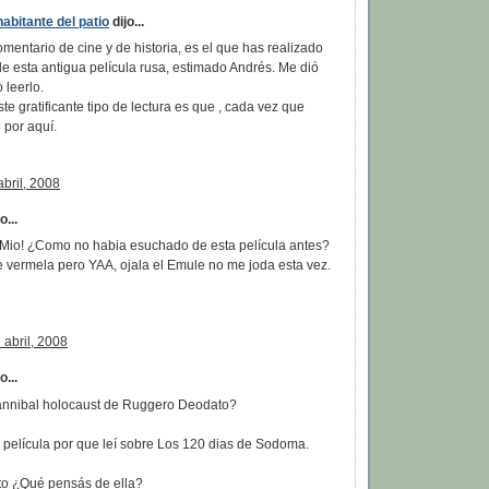
abitante del patio
dijo...
entario de cine y de historia, es el que has realizado
e esta antigua película rusa, estimado Andrés. Me dió
 leerlo.
e gratificante tipo de lectura es que , cada vez que
 por aquí.
bril, 2008
...
Mio! ¿Como no habia esuchado de esta película antes?
e vermela pero YAA, ojala el Emule no me joda esta vez.
 abril, 2008
...
annibal holocaust de Ruggero Deodato?
 película por que leí sobre Los 120 dias de Sodoma.
sto ¿Qué pensás de ella?