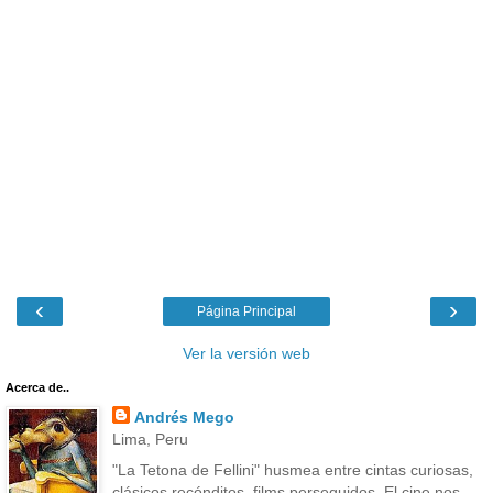
‹
›
Página Principal
Ver la versión web
Acerca de..
Andrés Mego
Lima, Peru
"La Tetona de Fellini" husmea entre cintas curiosas,
clásicos recónditos, films perseguidos. El cine nos