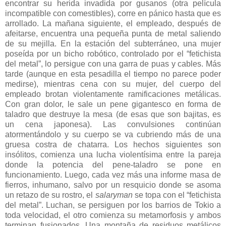
encontrar su herida invadida por gusanos (otra película
incompatible con comestibles), corre en pánico hasta que es
arrollado. La mañana siguiente, el empleado, después de
afeitarse, encuentra una pequeña punta de metal saliendo
de su mejilla. En la estación del subterráneo, una mujer
poseída por un bicho robótico, controlado por el “fetichista
del metal”, lo persigue con una garra de puas y cables. Más
tarde (aunque en esta pesadilla el tiempo no parece poder
medirse), mientras cena con su mujer, del cuerpo del
empleado brotan violentamente ramificaciones metálicas.
Con gran dolor, le sale un pene gigantesco en forma de
taladro que destruye la mesa (de esas que son bajitas, es
un cena japonesa). Las convulsiones continúan
atormentándolo y su cuerpo se va cubriendo más de una
gruesa costra de chatarra. Los hechos siguientes son
insólitos, comienza una lucha violentísima entre la pareja
donde la potencia del pene-taladro se pone en
funcionamiento. Luego, cada vez más una informe masa de
fierros, inhumano, salvo por un resquicio donde se asoma
un retazo de su rostro, el
salaryman
se topa con el “fetichista
del metal”. Luchan, se persiguen por los barrios de Tokio a
toda velocidad, el otro comienza su metamorfosis y ambos
terminan fusionados. Una montaña de residuos metálicos