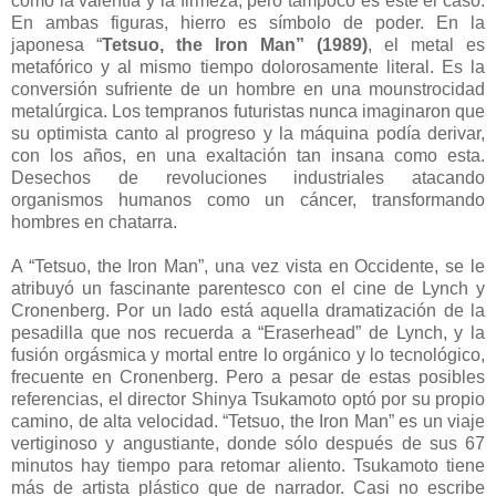
como la valentía y la firmeza, pero tampoco es este el caso.
En ambas figuras, hierro es símbolo de poder. En la
japonesa “
Tetsuo, the Iron Man” (1989)
, el metal es
metafórico y al mismo tiempo dolorosamente literal. Es la
conversión sufriente de un hombre en una mounstrocidad
metalúrgica. Los tempranos futuristas nunca imaginaron que
su optimista canto al progreso y la máquina podía derivar,
con los años, en una exaltación tan insana como esta.
Desechos de revoluciones industriales atacando
organismos humanos como un cáncer, transformando
hombres en chatarra.
A “Tetsuo, the Iron Man”, una vez vista en Occidente, se le
atribuyó un fascinante parentesco con el cine de Lynch y
Cronenberg. Por un lado está aquella dramatización de la
pesadilla que nos recuerda a “Eraserhead” de Lynch, y la
fusión orgásmica y mortal entre lo orgánico y lo tecnológico,
frecuente en Cronenberg. Pero a pesar de estas posibles
referencias, el director Shinya Tsukamoto optó por su propio
camino, de alta velocidad. “Tetsuo, the Iron Man” es un viaje
vertiginoso y angustiante, donde sólo después de sus 67
minutos hay tiempo para retomar aliento. Tsukamoto tiene
más de artista plástico que de narrador. Casi no escribe