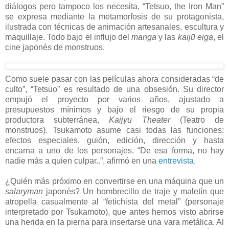
diálogos pero tampoco los necesita, “Tetsuo, the Iron Man”
se expresa mediante la metamorfosis de su protagonista,
ilustrada con técnicas de animación artesanales, escultura y
maquillaje. Todo bajo el influjo del
manga
y las
kaijū eiga
, el
cine japonés de monstruos.
Como suele pasar con las películas ahora consideradas “de
culto”, “Tetsuo” es resultado de una obsesión. Su director
empujó el proyecto por varios años, ajustado a
presupuestos mínimos y bajo el riesgo de su propia
productora subterránea,
Kaijyu Theater
(Teatro de
monstruos). Tsukamoto asume casi todas las funciones:
efectos especiales, guión, edición, dirección y hasta
encarna a uno de los personajes. “De esa forma, no hay
nadie más a quien culpar..”, afirmó en una
entrevista
.
¿Quién más próximo en convertirse en una máquina que un
salaryman
japonés? Un hombrecillo de traje y maletín que
atropella casualmente al “fetichista del metal” (personaje
interpretado por Tsukamoto), que antes hemos visto abrirse
una herida en la pierna para insertarse una vara metálica. Al