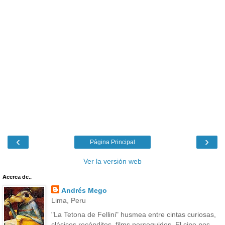
‹
›
Página Principal
Ver la versión web
Acerca de..
Andrés Mego
Lima, Peru
"La Tetona de Fellini" husmea entre cintas curiosas,
clásicos recónditos, films perseguidos. El cine nos