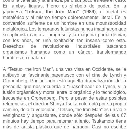
como la valentía y la firmeza, pero tampoco es este el caso.
En ambas figuras, hierro es símbolo de poder. En la
japonesa “
Tetsuo, the Iron Man” (1989)
, el metal es
metafórico y al mismo tiempo dolorosamente literal. Es la
conversión sufriente de un hombre en una mounstrocidad
metalúrgica. Los tempranos futuristas nunca imaginaron que
su optimista canto al progreso y la máquina podía derivar,
con los años, en una exaltación tan insana como esta.
Desechos de revoluciones industriales atacando
organismos humanos como un cáncer, transformando
hombres en chatarra.
A “Tetsuo, the Iron Man”, una vez vista en Occidente, se le
atribuyó un fascinante parentesco con el cine de Lynch y
Cronenberg. Por un lado está aquella dramatización de la
pesadilla que nos recuerda a “Eraserhead” de Lynch, y la
fusión orgásmica y mortal entre lo orgánico y lo tecnológico,
frecuente en Cronenberg. Pero a pesar de estas posibles
referencias, el director Shinya Tsukamoto optó por su propio
camino, de alta velocidad. “Tetsuo, the Iron Man” es un viaje
vertiginoso y angustiante, donde sólo después de sus 67
minutos hay tiempo para retomar aliento. Tsukamoto tiene
más de artista plástico que de narrador. Casi no escribe