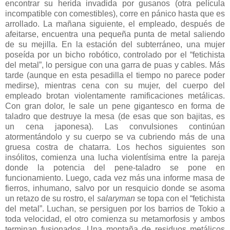
encontrar su herida invadida por gusanos (otra película
incompatible con comestibles), corre en pánico hasta que es
arrollado. La mañana siguiente, el empleado, después de
afeitarse, encuentra una pequeña punta de metal saliendo
de su mejilla. En la estación del subterráneo, una mujer
poseída por un bicho robótico, controlado por el “fetichista
del metal”, lo persigue con una garra de puas y cables. Más
tarde (aunque en esta pesadilla el tiempo no parece poder
medirse), mientras cena con su mujer, del cuerpo del
empleado brotan violentamente ramificaciones metálicas.
Con gran dolor, le sale un pene gigantesco en forma de
taladro que destruye la mesa (de esas que son bajitas, es
un cena japonesa). Las convulsiones continúan
atormentándolo y su cuerpo se va cubriendo más de una
gruesa costra de chatarra. Los hechos siguientes son
insólitos, comienza una lucha violentísima entre la pareja
donde la potencia del pene-taladro se pone en
funcionamiento. Luego, cada vez más una informe masa de
fierros, inhumano, salvo por un resquicio donde se asoma
un retazo de su rostro, el
salaryman
se topa con el “fetichista
del metal”. Luchan, se persiguen por los barrios de Tokio a
toda velocidad, el otro comienza su metamorfosis y ambos
terminan fusionados. Una montaña de residuos metálicos