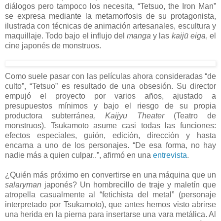
diálogos pero tampoco los necesita, “Tetsuo, the Iron Man”
se expresa mediante la metamorfosis de su protagonista,
ilustrada con técnicas de animación artesanales, escultura y
maquillaje. Todo bajo el influjo del
manga
y las
kaijū eiga
, el
cine japonés de monstruos.
Como suele pasar con las películas ahora consideradas “de
culto”, “Tetsuo” es resultado de una obsesión. Su director
empujó el proyecto por varios años, ajustado a
presupuestos mínimos y bajo el riesgo de su propia
productora subterránea,
Kaijyu Theater
(Teatro de
monstruos). Tsukamoto asume casi todas las funciones:
efectos especiales, guión, edición, dirección y hasta
encarna a uno de los personajes. “De esa forma, no hay
nadie más a quien culpar..”, afirmó en una
entrevista
.
¿Quién más próximo en convertirse en una máquina que un
salaryman
japonés? Un hombrecillo de traje y maletín que
atropella casualmente al “fetichista del metal” (personaje
interpretado por Tsukamoto), que antes hemos visto abrirse
una herida en la pierna para insertarse una vara metálica. Al