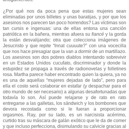
¿Por qué nos da poca pena que estas mujeres sean
eliminadas por unos billetes y unas baratijas, y por que los
asesinos nos parecen tan poco horrendos? Las víctimas son
tan cursis e ingenuas: una de ellas entona una canción
patriótica en la bañera, mientras afuera su
fiancé
y la gorda
la están desvalijando; otra que colecciona imágenes de
Jesucristo y que repite “Innat cuuuute?” con una vocecilla
que nos hace presagiar que la van a dormir de un martillazo.
Los asesinos son dos pobres diablos intentando sobrevivir
en un Estados Unidos cucufato, discriminador y donde la
estupidez se propaga a través de radionovelas y folletines
rosa. Martha parece haber encontrado quien la quiera, ya no
es una de aquellas “mujeres dejadas de lado”, pero para
ella el costo será colaborar en estafar (y despachar para el
otro mundo de ser necesario) a algunas desafortunadas que
todavía lo son. Así puede relajarse y de rato en rato
entregarse a las galletas, los sándwich y los bombones que
devora recostada como si le fueran a proporcionar
orgasmos. Ray, por su lado, es un narcisista acérrimo,
curtido tras su máscara de galán exótico que le da de comer
y que incluso perfecciona, disimulando su calvicie gracias al