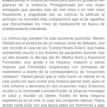
Killers,1970)
no estaba pensada para quienes gustaban del
glamour
de la violencia. Protagonizada por una mujer
amargada que pesaba más de cien kilos y un
latin lover
fraudulento y angustiado por su calvicie, la película al
principio no encontró más comprensión que la de aquellos
que frecuentaban los cines de medianoche en busca de
entretenimiento estridente.
La crónica roja siempre ha sido excelente guionista. Warren
Steibel era el productor de un exitoso show de debates, una
vez recordó el caso de los “Lonely Hearts Killers” que había
entretenido mucho a los lectores de pasquines durante casi
un año durante la década del 40. Martha Beck y Raymond
Fernández, una gorda y un hispano, mataron a varias
mujeres que Fernández engatusaba con promesas de
matrimonio a través de la correspondencia de “corazones
solitarios”. Steibel pensó que si valía hacer un intento en el
cine podía ser para contar esta historia (pensó bien, pues el
cine volvería a devorarla en dos ocasiones más). Entonces
acudió a su
roommate
Leonard Kastle, le propuso investigar
el caso y escribir un libreto. Kastle no tenía ninguna
experiencia en el cine, lo suyo era componer óperas. Había
tenido cierto éxito con una ópera sobre los mormones y algo