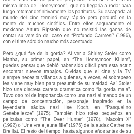
misma linea de "Honeymoon", que no llegaría a rodar para
luego retomar definitivamente las partituras. Su escapada al
mundo del cine terminó muy rápido pero perduró en la
mente de muchos cinéfilos. Entre ellos seguramente el
mexicano Arturo Ripstein que no resistió las ganas de
contar su versión del caso en “Profundo Carmesí” (1996),
con el tinte sórdido mucho más acentuado.
Pero ¿qué fue de la gorda? Al ver a Shirley Stoler como
Martha, su primer papel, en “The Honeymoon Killers”,
puedes pensar que debió haber sido difícil para esta actriz
encontrar nuevos trabajos. Olvidas que el cine y la TV
siempre necesita villanos a quienes, a veces, el sobrepeso
les viene muy bien para presumir de su maldad. Así Stoler
hizo una discreta carrera dramática como “la gorda mala”.
Tuvo otro rol de importancia como una nazi al mando de un
campo de concentración, personaje inspirado en la
leyendaria sádica nazi Ilse Koch, en “Pasqualino
Settebellezze” (1975). También hizo roles pequeños en
películas como “The Deer Hunter” (1978), “Macolm X”
(1992) o “Une vraie jeune fille” (1976) de la audaz Catherine
Breillat. El resto del tiempo, hasta algunos años antes de su