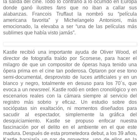
la salida del cine. Todo lo contrario a lo ocurrido en Europa
donde ganó ilustres
fans
que no iban a callar sus
alabanzas. Francois Truffaut la nombró su “película
americana favorita” y Michelangelo Antonioni, más
emocionado, la elevaba a ser “una de las películas más
sublimes que había visto jamás”.
Kastle recibió una importante ayuda de Oliver Wood, el
director de fotografía traído por Scorsese, para hacer el
milagro de que un compositor de óperas haya tenido una
ópera prima en el cine tan poderosa. Optaron por ese tono
semi-documental, desprovisto de luces artificiales y en un
blanco y negro, totalmente en desuso para los 70´s, que
evoca a un
newsreel
. Kastle rodó en orden cronológico y en
escenarios reales con la cámara siempre al servicio del
registro más sobrio y eficaz. Un estudio sobre dos
sociópatas sin exaltación, ni momentos diseñados para
sacudir al espectador, simplemente la gráfica del
desquiciamiento. Kastle se propuso enfocar nuestra
fascinación por el delito en el ambiente en el que este
madura. Después de esta prometedora debut, a los 39 años,
Kastle barajaría un par de proyectos, uno de ellos en la