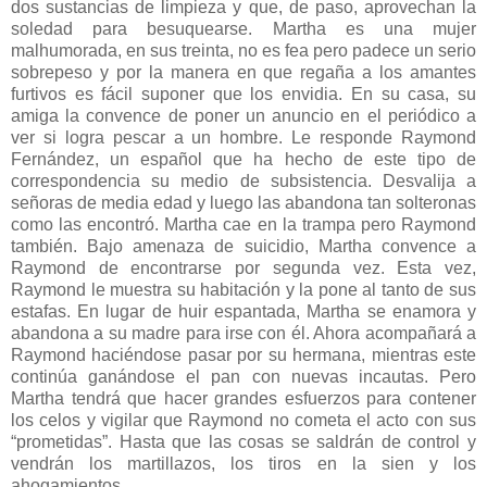
dos sustancias de limpieza y que, de paso, aprovechan la
soledad para besuquearse. Martha es una mujer
malhumorada, en sus treinta, no es fea pero padece un serio
sobrepeso y por la manera en que regaña a los amantes
furtivos es fácil suponer que los envidia. En su casa, su
amiga la convence de poner un anuncio en el periódico a
ver si logra pescar a un hombre. Le responde Raymond
Fernández, un español que ha hecho de este tipo de
correspondencia su medio de subsistencia. Desvalija a
señoras de media edad y luego las abandona tan solteronas
como las encontró. Martha cae en la trampa pero Raymond
también. Bajo amenaza de suicidio, Martha convence a
Raymond de encontrarse por segunda vez. Esta vez,
Raymond le muestra su habitación y la pone al tanto de sus
estafas. En lugar de huir espantada, Martha se enamora y
abandona a su madre para irse con él. Ahora acompañará a
Raymond haciéndose pasar por su hermana, mientras este
continúa ganándose el pan con nuevas incautas. Pero
Martha tendrá que hacer grandes esfuerzos para contener
los celos y vigilar que Raymond no cometa el acto con sus
“prometidas”. Hasta que las cosas se saldrán de control y
vendrán los martillazos, los tiros en la sien y los
ahogamientos.