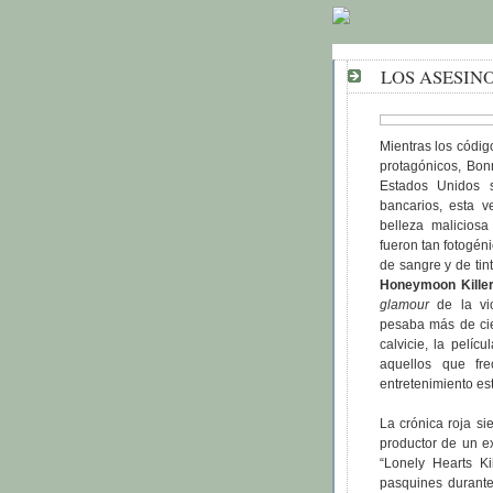
LOS ASESINO
Mientras los códig
protagónicos, Bon
Estados Unidos 
bancarios, esta v
belleza malicios
fueron tan fotogén
de sangre y de tin
Honeymoon Killer
glamour
de la v
pesaba más de ci
calvicie, la pelí
aquellos que fr
entretenimiento est
La crónica roja si
productor de un e
“Lonely Hearts Ki
pasquines durante