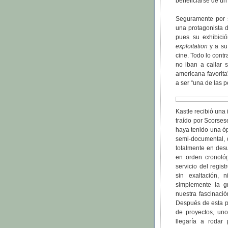
beneficiarse de un
Seguramente por s
una protagonista d
pues su exhibici
exploitation
y a su
cine. Todo lo cont
no iban a callar 
americana favorit
a ser “una de las 
Kastle recibió una 
traído por Scorses
haya tenido una óp
semi-documental, d
totalmente en des
en orden cronoló
servicio del regis
sin exaltación, 
simplemente la gr
nuestra fascinaci
Después de esta pr
de proyectos, un
llegaría a rodar 