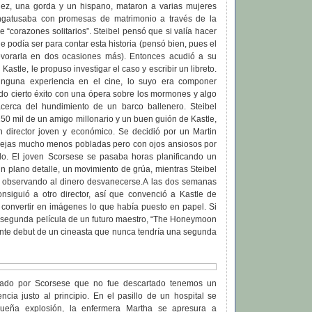
z, una gorda y un hispano, mataron a varias mujeres
gatusaba con promesas de matrimonio a través de la
 “corazones solitarios”. Steibel pensó que si valía hacer
ne podía ser para contar esta historia (pensó bien, pues el
evorarla en dos ocasiones más). Entonces acudió a su
astle, le propuso investigar el caso y escribir un libreto.
ninguna experiencia en el cine, lo suyo era componer
do cierto éxito con una ópera sobre los mormones y algo
cerca del hundimiento de un barco ballenero. Steibel
0 mil de un amigo millonario y un buen guión de Kastle,
 director joven y económico. Se decidió por un Martin
cejas mucho menos pobladas pero con ojos ansiosos por
tilo. El joven Scorsese se pasaba horas planificando un
n plano detalle, un movimiento de grúa, mientras Steibel
 observando al dinero desvanecerse.A las dos semanas
onsiguió a otro director, así que convenció a Kastle de
 convertir en imágenes lo que había puesto en papel. Si
a segunda película de un futuro maestro, “The Honeymoon
illante debut de un cineasta que nunca tendría una segunda
dado por Scorsese que no fue descartado tenemos un
cia justo al principio. En el pasillo de un hospital se
ueña explosión, la enfermera Martha se apresura a