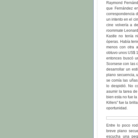
Raymond Fernánde
que Fernández en
correspondencia de
un intento en el ci
cine volvería a d
roommate
Leonard K
Kastle no tenía 
óperas. Había teni
menos con otra a
obtuvo unos US$ 15
entonces buscó un
Scorsese con las 
desarrollar un es
plano secuencia, u
se comía las uñas
lo despidió. No c
asumir la tarea de
bien esta no fue l
Killers” fue la br
oportunidad.
Entre lo poco ro
breve plano secuen
escucha una peq