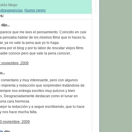
Andrés Mego
xtravagancias
,
Humor negro
s:
r
dijo...
o, parece que me lees el pensamiento. Coincido en casi
ta pensaba hablar de los mismos films que lo haces tu.
ar, ya no vale la pena que yo lo haga.
a por el blog y por tu labor de rescatar viejos films
nadie conoce pero que vale la pena conocer..
2 noviembre, 2009
o...
 comentario y muy interesante, pero con algunos
e imprenta y redacción que sorprenden tratándose de
siempre nos entrega escritos muy pulcros y bien
s. Desgraciadamente destacan como el lunar en
una cara hermosa.
mejor la redacción y a seguir escribiendo, que lo hace
y nos hace mucha falta.
13 noviembre, 2009
de
dijo...