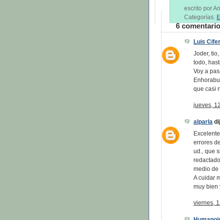
escrito por 
Categorías:
E
6 comentario
Luis Cife
Joder, ti
todo, has
Voy a pas
Enhorabuen
que casi 
jueves, 1
alparla
dij
Excelente
errores d
ud., que 
redactado
medio de 
A cuidar 
muy bien 
viernes, 
Humanoi