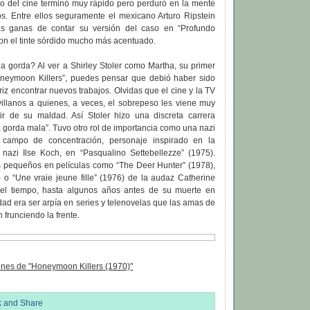
 del cine terminó muy rápido pero perduró en la mente
os. Entre ellos seguramente el mexicano Arturo Ripstein
las ganas de contar su versión del caso en “Profundo
on el tinte sórdido mucho más acentuado.
a gorda? Al ver a Shirley Stoler como Martha, su primer
neymoon Killers”, puedes pensar que debió haber sido
ctriz encontrar nuevos trabajos. Olvidas que el cine y la TV
villanos a quienes, a veces, el sobrepeso les viene muy
r de su maldad. Así Stoler hizo una discreta carrera
 gorda mala”. Tuvo otro rol de importancia como una nazi
campo de concentración, personaje inspirado en la
 nazi Ilse Koch, en “Pasqualino Settebellezze” (1975).
s pequeños en películas como “The Deer Hunter” (1978),
 o “Une vraie jeune fille” (1976) de la audaz Catherine
o del tiempo, hasta algunos años antes de su muerte en
dad era ser arpía en series y telenovelas que las amas de
frunciendo la frente.
nes de "Honeymoon Killers (1970)"