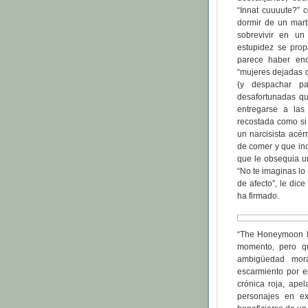
“Innat cuuuute?” 
dormir de un mart
sobrevivir en un
estupidez se prop
parece haber enc
“mujeres dejadas d
(y despachar p
desafortunadas qu
entregarse a las
recostada como si 
un narcisista acér
de comer y que inc
que le obsequia un
“No te imaginas l
de afecto”, le di
ha firmado.
“The Honeymoon Kil
momento, pero qu
ambigüedad mora
escarmiento por e
crónica roja, ape
personajes en e