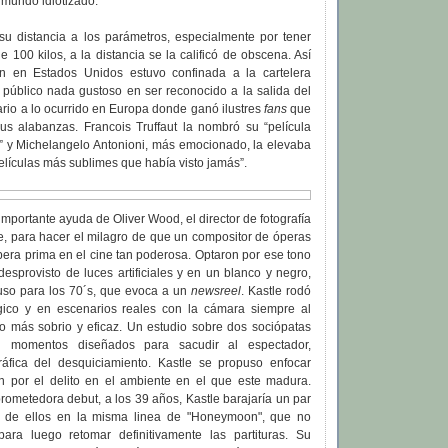
 mundo idiotizado.
u distancia a los parámetros, especialmente por tener
e 100 kilos, a la distancia se la calificó de obscena. Así
ón en Estados Unidos estuvo confinada a la cartelera
 público nada gustoso en ser reconocido a la salida del
rario a lo ocurrido en Europa donde ganó ilustres
fans
que
sus alabanzas. Francois Truffaut la nombró su “película
a” y Michelangelo Antonioni, más emocionado, la elevaba
películas más sublimes que había visto jamás”.
importante ayuda de Oliver Wood, el director de fotografía
e, para hacer el milagro de que un compositor de óperas
era prima en el cine tan poderosa. Optaron por ese tono
esprovisto de luces artificiales y en un blanco y negro,
uso para los 70´s, que evoca a un
newsreel
. Kastle rodó
gico y en escenarios reales con la cámara siempre al
tro más sobrio y eficaz. Un estudio sobre dos sociópatas
ni momentos diseñados para sacudir al espectador,
áfica del desquiciamiento. Kastle se propuso enfocar
ón por el delito en el ambiente en el que este madura.
ometedora debut, a los 39 años, Kastle barajaría un par
o de ellos en la misma linea de "Honeymoon", que no
para luego retomar definitivamente las partituras. Su