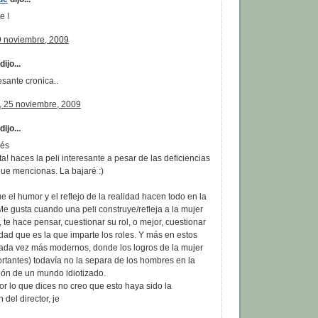
e !
9 noviembre, 2009
ijo...
esante cronica..
, 25 noviembre, 2009
ijo...
rés
! haces la peli interesante a pesar de las deficiencias
que mencionas. La bajaré :)
 el humor y el reflejo de la realidad hacen todo en la
Me gusta cuando una peli construye/refleja a la mujer
, te hace pensar, cuestionar su rol, o mejor, cuestionar
edad que es la que imparte los roles. Y más en estos
ada vez más modernos, donde los logros de la mujer
rtantes) todavía no la separa de los hombres en la
ión de un mundo idiotizado.
r lo que dices no creo que esto haya sido la
 del director, je