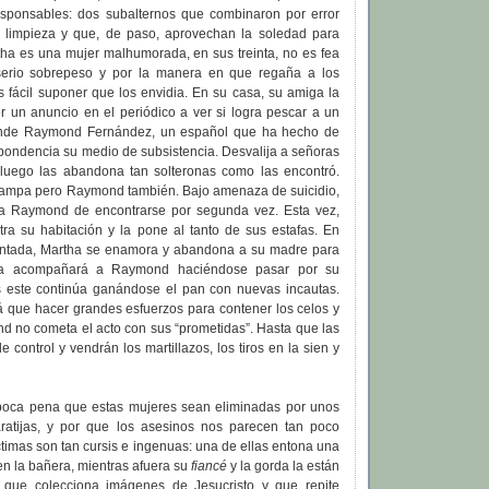
esponsables: dos subalternos que combinaron por error
 limpieza y que, de paso, aprovechan la soledad para
ha es una mujer malhumorada, en sus treinta, no es fea
erio sobrepeso y por la manera en que regaña a los
s fácil suponer que los envidia. En su casa, su amiga la
 un anuncio en el periódico a ver si logra pescar a un
nde Raymond Fernández, un español que ha hecho de
spondencia su medio de subsistencia. Desvalija a señoras
luego las abandona tan solteronas como las encontró.
trampa pero Raymond también. Bajo amenaza de suicidio,
a Raymond de encontrarse por segunda vez. Esta vez,
a su habitación y la pone al tanto de sus estafas. En
antada, Martha se enamora y abandona a su madre para
ora acompañará a Raymond haciéndose pasar por su
 este continúa ganándose el pan con nuevas incautas.
á que hacer grandes esfuerzos para contener los celos y
d no cometa el acto con sus “prometidas”. Hasta que las
 control y vendrán los martillazos, los tiros en la sien y
poca pena que estas mujeres sean eliminadas por unos
aratijas, y por que los asesinos nos parecen tan poco
timas son tan cursis e ingenuas: una de ellas entona una
 en la bañera, mientras afuera su
fiancé
y la gorda la están
a que colecciona imágenes de Jesucristo y que repite