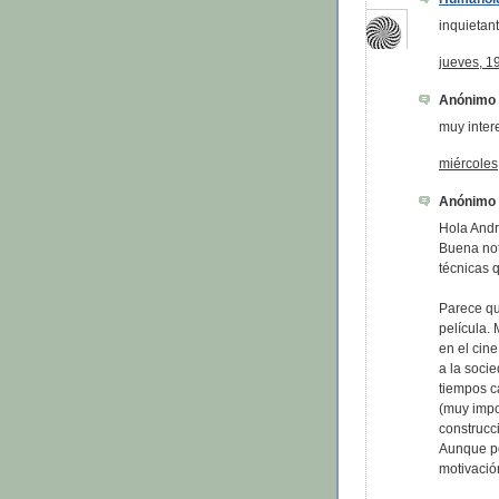
inquietant
jueves, 1
Anónimo d
muy inter
miércoles
Anónimo d
Hola And
Buena nota
técnicas 
Parece que
película. 
en el cine
a la soci
tiempos c
(muy impo
construcc
Aunque po
motivación