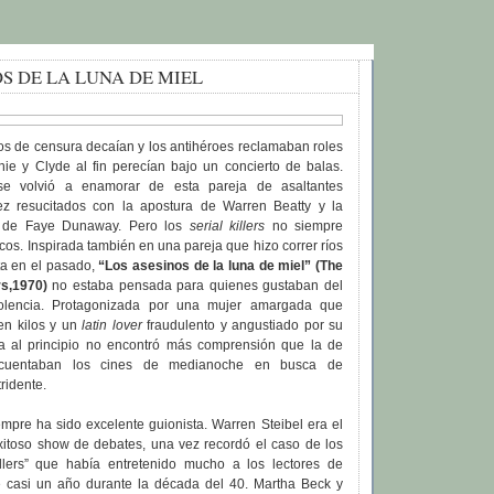
S DE LA LUNA DE MIEL
os de censura decaían y los antihéroes reclamaban roles
nie y Clyde al fin perecían bajo un concierto de balas.
se volvió a enamorar de esta pareja de asaltantes
ez resucitados con la apostura de Warren Beatty y la
a de Faye Dunaway. Pero los
serial killers
no siempre
icos. Inspirada también en una pareja que hizo correr ríos
ta en el pasado,
“Los asesinos de la luna de miel” (The
s,1970)
no estaba pensada para quienes gustaban del
iolencia. Protagonizada por una mujer amargada que
en kilos y un
latin lover
fraudulento y angustiado por su
cula al principio no encontró más comprensión que la de
ecuentaban los cines de medianoche en busca de
ridente.
empre ha sido excelente guionista. Warren Steibel era el
xitoso show de debates, una vez recordó el caso de los
llers” que había entretenido mucho a los lectores de
 casi un año durante la década del 40. Martha Beck y