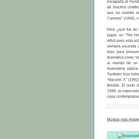
escapada al mundo
de muchos cinéfil
que no resistió 
Carmesí” (1996), c
Pero ¿qué fue de l
papel, en “The Ho
difícil para esta a
siempre necesita 
bien para presumi
dramática como “la
al mando de un 
leyendaria sádica
También hizo role
“Macolm X” (1992)
Breillat. El rest
1999, su especiali
casa contemplaban 
Mostrar más imáge