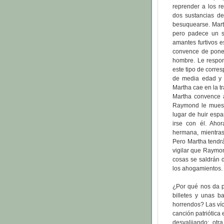
reprender a los r
dos sustancias de
besuquearse. Mart
pero padece un s
amantes furtivos e
convence de poner
hombre. Le respo
este tipo de corre
de media edad y 
Martha cae en la 
Martha convence 
Raymond le muestr
lugar de huir esp
irse con él. Ah
hermana, mientras
Pero Martha tendr
vigilar que Raymon
cosas se saldrán de
los ahogamientos.
¿Por qué nos da 
billetes y unas b
horrendos? Las víc
canción patriótica
desvalijando; otr