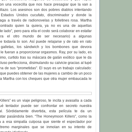
con una vocecilla que nos hace presagiar que la van a
illazo. Los asesinos son dos pobres diablos intentando
 Estados Unidos cucufato, discriminador y donde la
aga a través de radionovelas y folletines rosa. Martha
ontrado quien la quiera, ya no es una de aquellas
e lado”, pero para ella el costo será colaborar en estafar
ara el otro mundo de ser necesario) a algunas
e todavía lo son. Así puede relajarse y de rato en rato
 galletas, los sándwich y los bombones que devora
le fueran a proporcionar orgasmos. Ray, por su lado, es
rimo, curtido tras su máscara de galán exótico que le da
luso perfecciona, disimulando su calvicie gracias al tupé
a de sus “prometidas”. El suyo es un trabajo calculado:
o que puedes obtener de las mujeres a cambio de un poco
ce a Martha con los cheques que otra mujer embaucada le
lers” es un viaje peligroso, te incita y avasalla a cada
é tentador puede ser confrontar en secreto nuestra
l. Sórdidamente divertida, esta película te da un
star pasándola bien. “The Honeymoon Killers”, como la
la a esa simpatía culposa que siente el espectador por
xtremo marginales que se inmolan en su intento de