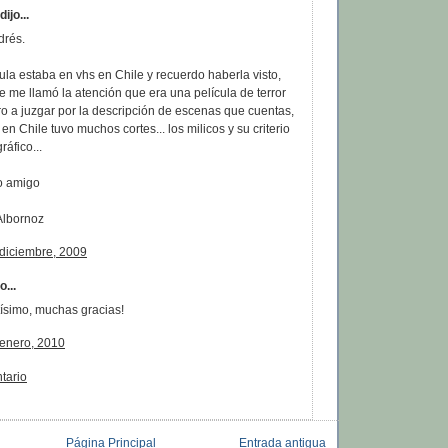
ijo...
drés.
cula estaba en vhs en Chile y recuerdo haberla visto,
e me llamó la atención que era una película de terror
ero a juzgar por la descripción de escenas que cuentas,
 en Chile tuvo muchos cortes... los milicos y su criterio
áfico...
o amigo
Albornoz
 diciembre, 2009
o...
tísimo, muchas gracias!
 enero, 2010
tario
Página Principal
Entrada antigua