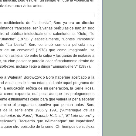
la fantasía, todo esto en un tiempo en que la violencia en
niveles nunca vistos antes.
le recibimiento de “La bestia”, Boro ya era un director
ómanos franceses. Tenía varias películas de habían sido
re el público intelectualmente calenturiento: “Goto, l’île
 “Blanche” (1972) y especialmente, “Contes immoraux”
de “La bestia”, Boro continuó con otra película muy
erior de un convento” (1978) que como imaginarán, se
a monjas lidiando entre la culpa y las ganas de matarse a
o, su cine posterior parecía caer cómodamente dentro de
soft-core
, incluso llegó a dirigir “Emmanuelle V” (1987).
bo a Walerian Borowczyk o Boro haberme acercado a la
dad visual desde tierna edad mediante aquel programa de
n la educación erótica de mi generación, la Serie Rosa.
a carne expuesta era poca aunque los prolegómenos
mente estimulantes como para que valiera la pena esperar
termine el programa deportivo que ponían antes. Boro
os de la serie entre 1986 y 1991 (“
Almanaque de las
 señoritas de París
”, “
Experte Halima
”, “
El Loto de oro
” y
stificado
”). Recuerdo que eAlmanaque” me impresionó
quier otro episodio de la serie. Oh, tiempos de sutileza