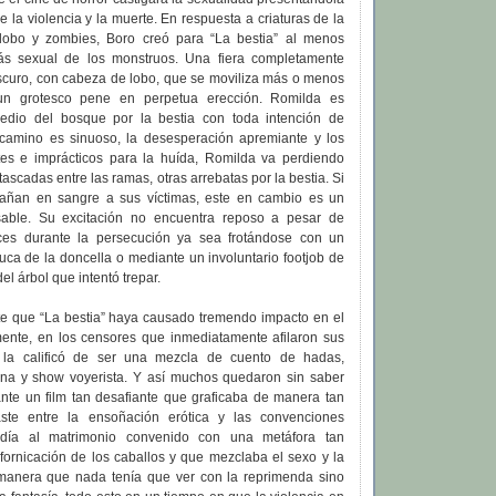
e la violencia y la muerte. En respuesta a criaturas de la
lobo y zombies, Boro creó para “La bestia” al menos
ás sexual de los monstruos. Una fiera completamente
oscuro, con cabeza de lobo, que se moviliza más o menos
un grotesco pene en perpetua erección. Romilda es
edio del bosque por la bestia con toda intención de
 camino es sinuoso, la desesperación apremiante y los
es e imprácticos para la huída, Romilda va perdiendo
ascadas entre las ramas, otras arrebatas por la bestia. Si
bañan en sangre a sus víctimas, este en cambio es un
sable. Su excitación no encuentra reposo a pesar de
eces durante la persecución ya sea frotándose con un
luca de la doncella o mediante un involuntario footjob de
l árbol que intentó trepar.
e que “La bestia” haya causado tremendo impacto en el
lmente, en los censores que inmediatamente afilaron sus
co la calificó de ser una mezcla de cuento de hadas,
ana y show voyerista. Y así muchos quedaron sin saber
nte un film tan desafiante que graficaba de manera tan
raste entre la ensoñación erótica y las convenciones
udía al matrimonio convenido con una metáfora tan
fornicación de los caballos y que mezclaba el sexo y la
manera que nada tenía que ver con la reprimenda sino