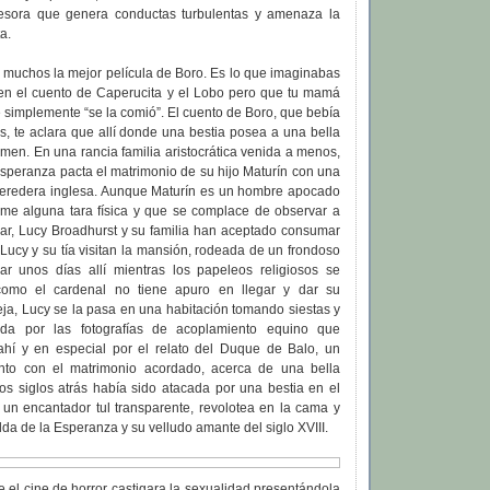
resora que genera conductas turbulentas y amenaza la
a.
a muchos la mejor película de Boro. Es lo que imaginabas
 en el cuento de Caperucita y el Lobo pero que tu mamá
 simplemente “se la comió”. El cuento de Boro, que bebía
ias, te aclara que allí donde una bestia posea a una bella
emen. En una rancia familia aristocrática venida a menos,
speranza pacta el matrimonio de su hijo Maturín con una
eredera inglesa. Aunque Maturín es un hombre apocado
me alguna tara física y que se complace de observar a
lar, Lucy Broadhurst y su familia han aceptado consumar
Lucy y su tía visitan la mansión, rodeada de un frondoso
r unos días allí mientras los papeleos religiosos se
como el cardenal no tiene apuro en llegar y dar su
eja, Lucy se la pasa en una habitación tomando siestas y
tada por las fotografías de acoplamiento equino que
ahí y en especial por el relato del Duque de Balo, un
ento con el matrimonio acordado, acerca de una bella
s siglos atrás había sido atacada por una bestia en el
 un encantador tul transparente, revolotea en la cama y
da de la Esperanza y su velludo amante del siglo XVIII.
 el cine de horror castigara la sexualidad presentándola