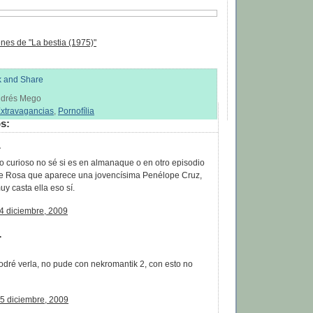
nes de "La bestia (1975)"
Andrés Mego
xtravagancias
,
Pornofília
s:
.
 curioso no sé si es en almanaque o en otro episodio
ie Rosa que aparece una jovencísima Penélope Cruz,
y casta ella eso sí.
04 diciembre, 2009
.
podré verla, no pude con nekromantik 2, con esto no
5 diciembre, 2009