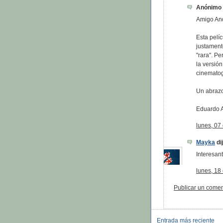
Anónimo d
Amigo An
Esta pelí
justament
"rara". P
la versión
cinematogr
Un abraz
Eduardo 
lunes, 07
Mayka
dij
Interesan
lunes, 18
Publicar un comen
Entrada más reciente