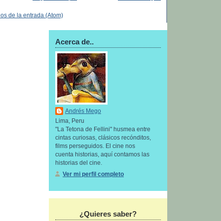
os de la entrada (Atom)
Acerca de..
Andrés Mego
Lima, Peru
"La Tetona de Fellini" husmea entre
cintas curiosas, clásicos recónditos,
films perseguidos. El cine nos
cuenta historias, aquí contamos las
historias del cine.
Ver mi perfil completo
¿Quieres saber?