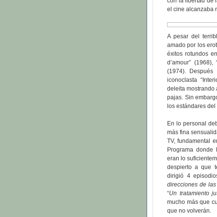
con la libertad de 
el cine alcanzaba 
A pesar del terrib
amado por los erot
éxitos rotundos ent
d’amour” (1968),
(1974). Después 
iconoclasta “Int
deleita mostrando 
pajas. Sin embarg
los estándares del
En lo personal de
más fina sensuali
TV, fundamental e
Programa donde l
eran lo suficiente
despierto a que 
dirigió 4 episodi
direcciones de las
“
Un tratamiento ju
mucho más que cual
que no volverán.