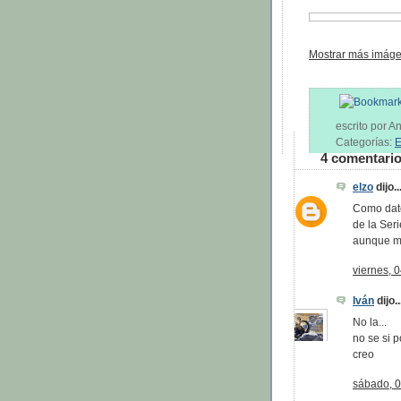
Mostrar más imáge
escrito por 
Categorías:
E
4 comentario
elzo
dijo..
Como dato
de la Ser
aunque mu
viernes, 
Iván
dijo..
No la...
no se si 
creo
sábado, 0