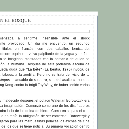
N EL BOSQUE
nzaba a sentirme insensible ante el shock
mente provocado. Un día me encuentro, un segundo
títulos en francés, con dos caballos fornicando.
dcore equino: la vulva palpitante de la yegua y un falo
o te imaginas, mostrados con la cercanía de quien se
cópula humana. Después de esta poderosa escena de
 queda duda que
“La bête” (La bestia, 1975)
invoca, de
tabúes, a la zoofilia. Pero no se trata del vicio de tu
ilingus
incansable de su perro, sino del asalto carnal que
ng Kong contra la frágil Fay Wray, de haber tenido varios
y maldecido después, el polaco Walerian Borowczyk era
ensa imaginación. Comenzó como uno de los diseñadores
otro lado de la cortina de hierro. Como en su país el cine
te no tenía la obligación de ser comercial, Borowczyk y
dujeron para las marquesinas polacas los afiches de cine
de los que se tiene noticia. Su primera vocación dentro