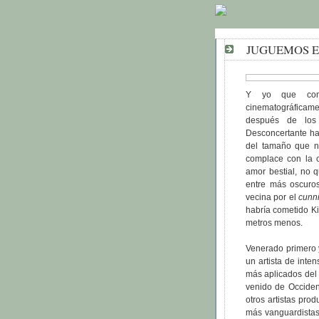
JUGUEMOS E
Y yo que come
cinematográfica
después de los 
Desconcertante har
del tamaño que n
complace con la 
amor bestial, no
entre más oscuros 
vecina por el
cunn
habría cometido Ki
metros menos.
Venerado primero 
un artista de int
más aplicados del 
venido de Occiden
otros artistas pro
más vanguardistas 