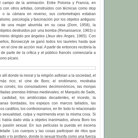
l campo de la animación. Entre Polonia y Francia, en
do con otros artistas, construidos con técnicas como stop
ge o la cámara en reverso, sus cortometrajes estaban
lismo, psicología y fascinación por los objetos antiguos:
 de una mujer aburrida en su casa (
Dom
, 1958), la
objetos destruidos por una bomba (
Renaissance
, 1963) o
inio dirigido por ángeles (
Jeux des Anges
, 1965). Con
ellos, Borowczyk se ganó todos los laureles hasta que
 en el cine de acción real. A partir de entonces recibiría la
de parte de la crítica y el público francés comenzaría a
tono pícaro.
llí donde la moral y la religión asfixian a la sociedad, el
ás rico; el cine de Boro, el erotómano, mostraba
los corsés, los consoladores decimonónicos, las monjas
ultadas prendas íntimas medievales, el Marqués de Sade,
 castidad, los aristócratas decadentes, el incesto, la
ábanas bordadas, los espejos con marcos tallados, las
los castillos, los confesionarios, en fin todo lo relacionado
e sexualidad, culpa y reprimenda eran la misma cosa. Si
 había dado vida a objetos inanimados, ahora Boro los
de pasión sexual. En sus películas la puesta en escena
detalle. Los cuerpos y las cosas participan de ritos que
ado y lo profano, donde lo sexual triunfa como una fuerza