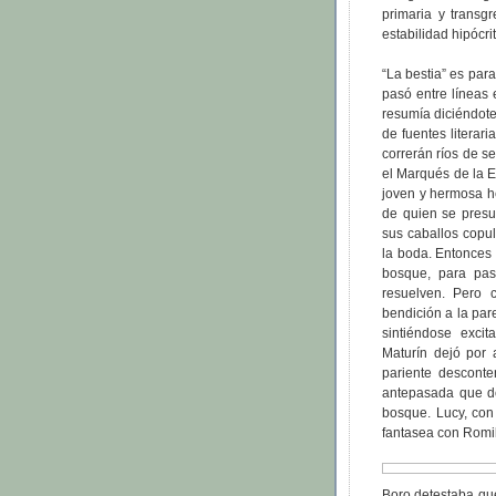
primaria y transg
estabilidad hipócrit
“La bestia” es par
pasó entre líneas
resumía diciéndote
de fuentes literar
correrán ríos de s
el Marqués de la E
joven y hermosa h
de quien se presu
sus caballos copu
la boda. Entonces 
bosque, para pasa
resuelven. Pero 
bendición a la par
sintiéndose exci
Maturín dejó por 
pariente descont
antepasada que do
bosque. Lucy, con
fantasea con Romil
Boro detestaba que