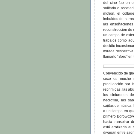
del cine fue en e
solitario o asocia
motion, el colla
imbuidos de surrea
las ensoñaciones
reconstrucción de 
un campo de exterm
trabajos como aqu
decidió incursionar
mirada despectiva 
llamarlo “Boro” en 
Convencido de que a
sexo es mucho m
predilección por 
reprimidas, las ab
los cinturones de
necrofilia, las s
cajitas de música, 
a un tiempo en qu
primero Borowczyk
hacía transpirar 
está erotizada al 
divagan entre sagr