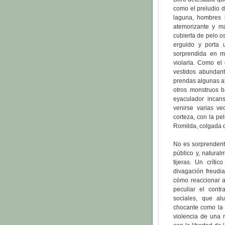
como el preludio d
laguna, hombres 
atemorizante y m
cubierta de pelo 
erguido y porta 
sorprendida en m
violarla. Como el
vestidos abundant
prendas algunas at
otros monstruos 
eyaculador incan
venirse varias v
corteza, con la pe
Romilda, colgada de
No es sorprendent
público y, natura
tijeras. Un críti
divagación freudi
cómo reaccionar a
peculiar el cont
sociales, que al
chocante como la 
violencia de una 