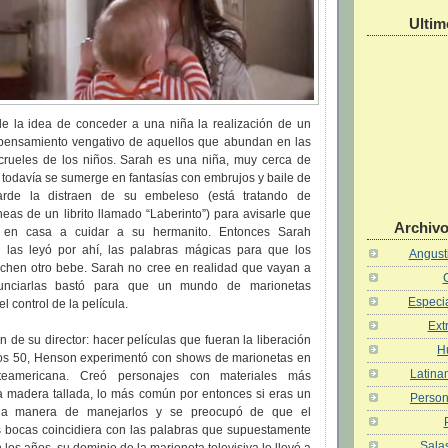
Ultim
 de la idea de conceder a una niña la realización de un
ro pensamiento vengativo de aquellos que abundan en las
 crueles de los niños. Sarah es una niña, muy cerca de
e todavía se sumerge en fantasías con embrujos y baile de
arde la distraen de su embeleso (está tratando de
eas de un librito llamado “Laberinto”) para avisarle que
Archivo
 en casa a cuidar a su hermanito. Entonces Sarah
a, las leyó por ahí, las palabras mágicas para que los
Angusti
hen otro bebe. Sarah no cree en realidad que vayan a
onunciarlas bastó para que un mundo de marionetas
Especia
l control de la película.
Ext
n de su director: hacer películas que fueran la liberación
H
n los 50, Henson experimentó con shows de marionetas en
Latina
orteamericana. Creó personajes con materiales más
la madera tallada, lo más común por entonces si eras un
Person
la manera de manejarlos y se preocupó de que el
 bocas coincidiera con las palabras que supuestamente
Salas