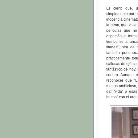
Es cierto que, 
simplemente por h
inocencia cinemato
la pena, que vist
películas que no
espectáculo formi
tiempo se anunci
titanes”, otra de
también pertenec
prácticamente tod
callosas de ejércit
fantástico de hoy,
certero. Aunque e
reconocer que “La
menos ambicioso, 
dar “vida” a esas
hueso” con el ardu