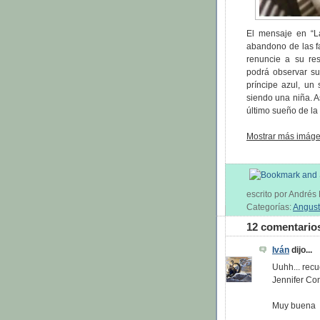
El mensaje en “La
abandono de las fa
renuncie a su re
podrá observar s
príncipe azul, un
siendo una niña. As
último sueño de la 
Mostrar más imáge
escrito por André
Categorías:
Angust
12 comentario
Iván
dijo...
Uuhh... rec
Jennifer Co
Muy buena