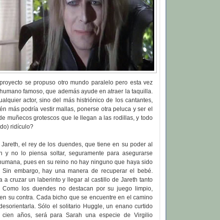
 proyecto se propuso otro mundo paralelo pero esta vez
humano famoso, que además ayude en atraer la taquilla.
ualquier actor, sino del más histriónico de los cantantes,
n más podría vestir mallas, ponerse otra peluca y ser el
e muñecos grotescos que le llegan a las rodillas, y todo
do) ridículo?
 Jareth, el rey de los duendes, que tiene en su poder al
 y no lo piensa soltar, seguramente para asegurarse
umana, pues en su reino no hay ninguno que haya sido
. Sin embargo, hay una manera de recuperar el bebé.
a cruzar un laberinto y llegar al castillo de Jareth tanto
. Como los duendes no destacan por su juego limpio,
 en su contra. Cada bicho que se encuentre en el camino
sorientarla. Sólo el solitario Huggle, un enano curtido
 cien años, será para Sarah una especie de Virgilio