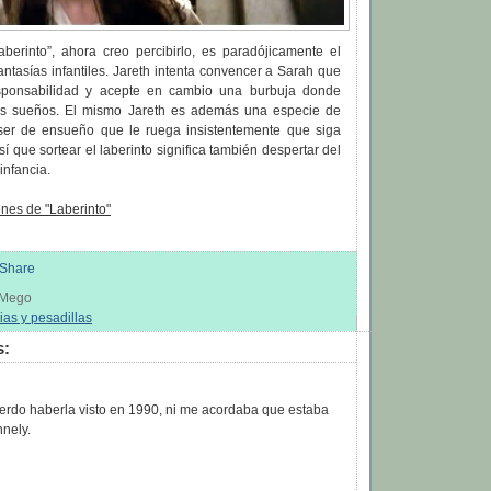
berinto”, ahora creo percibirlo, es paradójicamente el
ntasías infantiles. Jareth intenta convencer a Sarah que
sponsabilidad y acepte en cambio una burbuja donde
us sueños. El mismo Jareth es además una especie de
 ser de ensueño que le ruega insistentemente que siga
í que sortear el laberinto significa también despertar del
infancia.
nes de "Laberinto"
s Mego
ias y pesadillas
s:
uerdo haberla visto en 1990, ni me acordaba que estaba
nnely.