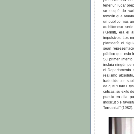
pronunciaban. Con 
tener un lugar prep
se ocupó de vari
tontolín que amaba
un público más amp
archifamosa seri
(Kermit), era el
impulsivos. Los m
plantearía el sig
sean representaci
público que esto i
Su primer intento
incluía ningún per
el Departamento d
realismo absoluto
traducido con subt
de que “Dark Crys
críticas, su éxito 
puesta en ella, pu
indiscutible favor
Terrestrial” (1982).