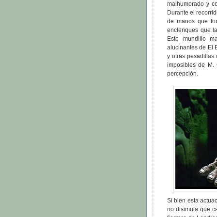
malhumorado y cob
Durante el recorri
de manos que for
enclenques que la
Este mundillo ma
alucinantes de El 
y otras pesadillas
imposibles de M. 
percepción.
Si bien esta actua
no disimula que ca