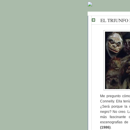
EL TRIUNFO 
Me pregunto cómo
Connelly. Ella ten
¿Será porque la 
negro? No creo. L
más fascinante 
escenografías de 
(1986)
.