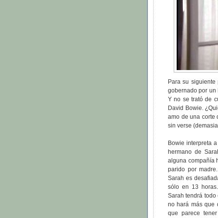
Para su siguiente
gobernado por un 
Y no se trató de c
David Bowie. ¿Quié
amo de una corte d
sin verse (demasia
Bowie interpreta a
hermano de Sarah
alguna compañía h
parido por madre
Sarah es desafiada 
sólo en 13 horas
Sarah tendrá todo
no hará más que de
que parece tener