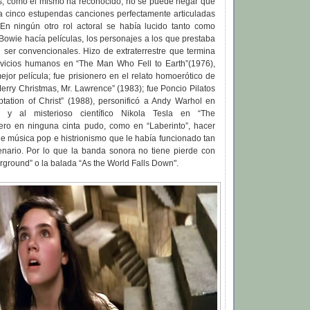
es, como él mismo ha reconocido, no se puede negar que
la cinco estupendas canciones perfectamente articuladas
 En ningún otro rol actoral se había lucido tanto como
owie hacía películas, los personajes a los que prestaba
n ser convencionales. Hizo de extraterrestre que termina
 vicios humanos en “The Man Who Fell to Earth”(1976),
jor película; fue prisionero en el relato homoerótico de
rry Christmas, Mr. Lawrence” (1983); fue Poncio Pilatos
tation of Christ” (1988), personificó a Andy Warhol en
) y al misterioso científico Nikola Tesla en “The
Pero en ninguna cinta pudo, como en “Laberinto”, hacer
e música pop e histrionismo que le había funcionado tan
enario. Por lo que la banda sonora no tiene pierde con
ground” o la balada “As the World Falls Down".