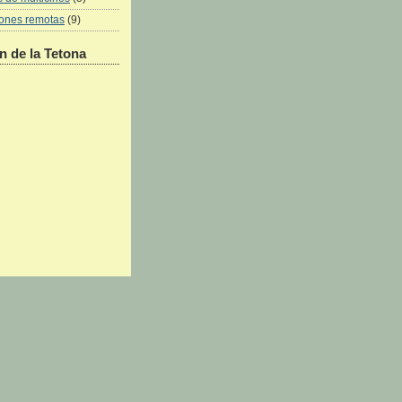
iones remotas
(9)
 de la Tetona