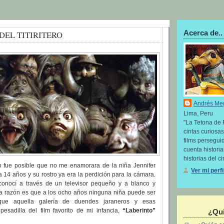
Acerca de..
DEL TITIRITERO
Andrés Me
Lima, Peru
"La Tetona de 
cintas curiosas
films perseguid
cuenta histori
historias del ci
 fue posible que no me enamorara de la niña Jennifer
Ver mi perf
ía 14 años y su rostro ya era la perdición para la cámara.
conocí a través de un televisor pequeño y a blanco y
a razón es que a los ocho años ninguna niña puede ser
que aquella galería de duendes jaraneros y esas
pesadilla del film favorito de mi infancia,
“Laberinto”
¿Qui