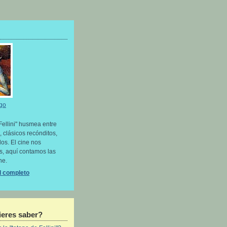
go
Fellini" husmea entre
, clásicos recónditos,
os. El cine nos
as, aquí contamos las
ne.
il completo
eres saber?