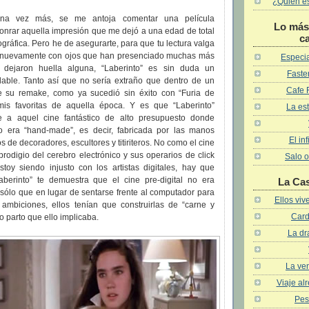
¿Quién es 
una vez más, se me antoja comentar una película
Lo más 
onrar aquella impresión que me dejó a una edad de total
c
gráfica. Pero he de asegurarte, para que tu lectura valga
a nuevamente con ojos que han presenciado muchas más
Especia
 dejaron huella alguna, “Laberinto” es sin duda un
Faster
dable. Tanto así que no sería extraño que dentro de un
Cafe 
e su remake, como ya sucedió sin éxito con “Furia de
 mis favoritas de aquella época. Y es que “Laberinto”
La est
e a aquel cine fantástico de alto presupuesto donde
o era “hand-made”, es decir, fabricada por las manos
El in
os de decoradores, escultores y titiriteros. No como el cine
 prodigio del cerebro electrónico y sus operarios de click
Salo o
stoy siendo injusto con los artistas digitales, hay que
berinto” te demuestra que el cine pre-digital no era
La Ca
sólo que en lugar de sentarse frente al computador para
Ellos vi
 ambiciones, ellos tenían que construirlas de “carne y
Card
o parto que ello implicaba.
La dr
La ven
Viaje al
Pes