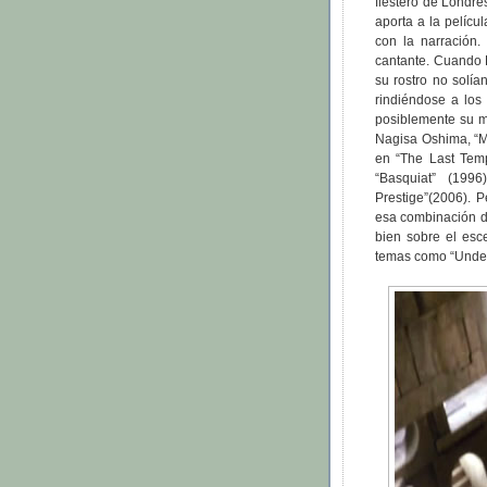
fiestero de Londr
aporta a la pelícu
con la narración.
cantante. Cuando B
su rostro no solía
rindiéndose a los
posiblemente su me
Nagisa Oshima, “Me
en “The Last Temp
“Basquiat” (1996
Prestige”(2006). 
esa combinación d
bien sobre el esc
temas como “Under