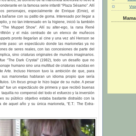
los años, su dominio de la marioneta televisiva lo llevó a
onderante en la famosa serie infantil “Plaza Sésamo”. Allí
Vis
os personajes, especialmente de Enrique (Ernie), el
 bañarse con su patito de goma. Interesado por llegar a
Maman
lio, y no tan interesado en la higiene, inició la también
e “The Muppet Show”. Allí su alter-ego, la rana René
 anfitrión y el más centrado de un elenco de muñecos
uppets pronto llegarían al cine y una vez ahí Henson se
uiente paso: un espectáculo donde las marionetas ya no
ones de seres reales, con las concesiones de parte del
mplica, sino criaturas originales de mundos imaginarios.
 fue “The Dark Crystal” (1982), todo un desafío que no
sonaje humano sino una multitud de criaturas nacidas en
e Arte. Incluso Henson tuvo la ambición de que, para
, sus marionetas hablaran un idioma propio que sería
ítulos. Un
focus group
le hizo bajar de su nube. A pesar
tal” fue un espectáculo de primera y que recibió buenas
de taquilla no compensó del todo el esfuerzo y la inversión
es su público objetivo estaba bastante distraído con la
ita de aquel año y su única marioneta, “E.T.: The Extra-