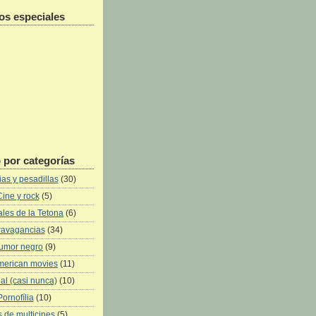
os especiales
 por categorías
as y pesadillas
(30)
Cine y rock
(5)
les de la Tetona
(6)
ravagancias
(34)
umor negro
(9)
merican movies
(11)
al (casi nunca)
(10)
Pornofília
(10)
 de multicines
(5)