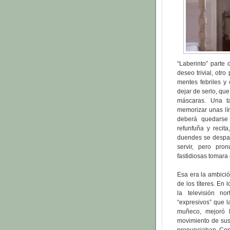
“Laberinto” parte
deseo trivial, ot
mentes febriles y
dejar de serlo, qu
máscaras. Una t
memorizar unas lín
deberá quedarse
refunfuña y recit
duendes se despac
servir, pero pr
fastidiosas tomara e
Esa era la ambició
de los títeres. E
la televisión n
“expresivos” que 
muñeco, mejoró 
movimiento de sus