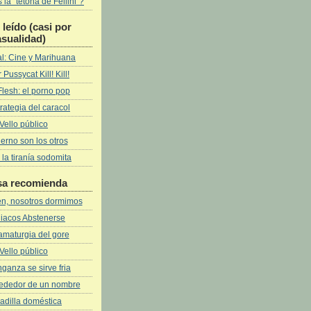
la "tetona de Fellini"?
leí­do (casi por
asualidad)
l: Cine y Marihuana
 Pussycat Kill! Kill!
Flesh: el porno pop
rategia del caracol
Vello público
fierno son los otros
 la tiranía sodomita
sa recomienda
ven, nosotros dormimos
iacos Abstenerse
amaturgia del gore
Vello público
ganza se sirve fria
rededor de un nombre
adilla doméstica