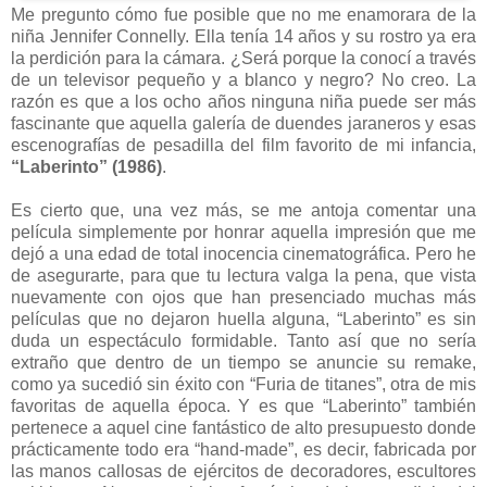
Me pregunto cómo fue posible que no me enamorara de la
niña Jennifer Connelly. Ella tenía 14 años y su rostro ya era
la perdición para la cámara. ¿Será porque la conocí a través
de un televisor pequeño y a blanco y negro? No creo. La
razón es que a los ocho años ninguna niña puede ser más
fascinante que aquella galería de duendes jaraneros y esas
escenografías de pesadilla del film favorito de mi infancia,
“Laberinto” (1986)
.
Es cierto que, una vez más, se me antoja comentar una
película simplemente por honrar aquella impresión que me
dejó a una edad de total inocencia cinematográfica. Pero he
de asegurarte, para que tu lectura valga la pena, que vista
nuevamente con ojos que han presenciado muchas más
películas que no dejaron huella alguna, “Laberinto” es sin
duda un espectáculo formidable. Tanto así que no sería
extraño que dentro de un tiempo se anuncie su remake,
como ya sucedió sin éxito con “Furia de titanes”, otra de mis
favoritas de aquella época. Y es que “Laberinto” también
pertenece a aquel cine fantástico de alto presupuesto donde
prácticamente todo era “hand-made”, es decir, fabricada por
las manos callosas de ejércitos de decoradores, escultores