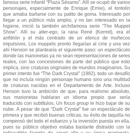
famosa serie infantil “Plaza Sésamo”. Allí se ocupó de varios
personajes, especialmente de Enrique (Ernie), el tontolín
que amaba bañarse con su patito de goma. Interesado por
llegar a un público más amplio, y no tan interesado en la
higiene, inició la también archifamosa serie “The Muppet
Show”. Allí su alter-ego, la rana René (Kermit), era el
anfitrión y el más centrado de un elenco de muñecos
impulsivos. Los muppets pronto llegarían al cine y una vez
ahí Henson se plantearía el siguiente paso: un espectáculo
donde las marionetas ya no sean representaciones de seres
reales, con las concesiones de parte del público que esto
implica, sino criaturas originales de mundos imaginarios. Su
primer intento fue “The Dark Crystal” (1982), todo un desafío
que no incluía ningún personaje humano sino una multitud
de criaturas nacidas en el Departamento de Arte. Incluso
Henson tuvo la ambición de que, para realismo absoluto,
sus marionetas hablaran un idioma propio que sería
traducido con subtítulos. Un
focus group
le hizo bajar de su
nube. A pesar de que “Dark Crystal” fue un espectáculo de
primera y que recibió buenas críticas, su éxito de taquilla no
compensó del todo el esfuerzo y la inversión puesta en ella,
pues su público objetivo estaba bastante distraído con la
indiscutible favorita de aquel año y su única marioneta,