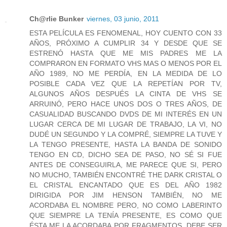
Ch@rlie Bunker
viernes, 03 junio, 2011
ESTA PELÍCULA ES FENOMENAL, HOY CUENTO CON 33
AÑOS, PRÓXIMO A CUMPLIR 34 Y DESDE QUE SE
ESTRENÓ HASTA QUE ME MIS PADRES ME LA
COMPRARON EN FORMATO VHS MAS O MENOS POR EL
AÑO 1989, NO ME PERDÍA, EN LA MEDIDA DE LO
POSIBLE CADA VEZ QUE LA REPETÍAN POR TV,
ALGUNOS AÑOS DESPUÉS LA CINTA DE VHS SE
ARRUINÓ, PERO HACE UNOS DOS O TRES AÑOS, DE
CASUALIDAD BUSCANDO DVDS DE MI INTERÉS EN UN
LUGAR CERCA DE MI LUGAR DE TRABAJO, LA VI, NO
DUDÉ UN SEGUNDO Y LA COMPRÉ, SIEMPRE LA TUVE Y
LA TENGO PRESENTE, HASTA LA BANDA DE SONIDO
TENGO EN CD, DICHO SEA DE PASO, NO SÉ SI FUE
ANTES DE CONSEGUIRLA, ME PARECE QUE SI, PERO
NO MUCHO, TAMBIÉN ENCONTRÉ THE DARK CRISTAL O
EL CRISTAL ENCANTADO QUE ES DEL AÑO 1982
DIRIGIDA POR JIM HENSON TAMBIÉN, NO ME
ACORDABA EL NOMBRE PERO, NO COMO LABERINTO
QUE SIEMPRE LA TENÍA PRESENTE, ES COMO QUE
ÉSTA ME LA ACORDABA POR FRAGMENTOS, DEBE SER