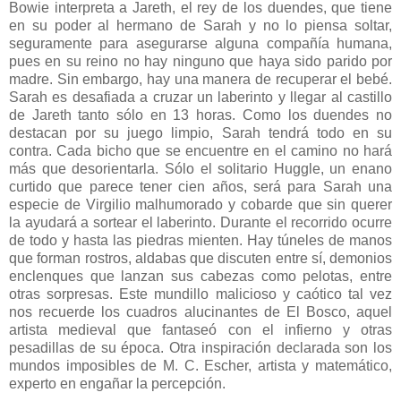
Bowie interpreta a Jareth, el rey de los duendes, que tiene
en su poder al hermano de Sarah y no lo piensa soltar,
seguramente para asegurarse alguna compañía humana,
pues en su reino no hay ninguno que haya sido parido por
madre. Sin embargo, hay una manera de recuperar el bebé.
Sarah es desafiada a cruzar un laberinto y llegar al castillo
de Jareth tanto sólo en 13 horas. Como los duendes no
destacan por su juego limpio, Sarah tendrá todo en su
contra. Cada bicho que se encuentre en el camino no hará
más que desorientarla. Sólo el solitario Huggle, un enano
curtido que parece tener cien años, será para Sarah una
especie de Virgilio malhumorado y cobarde que sin querer
la ayudará a sortear el laberinto. Durante el recorrido ocurre
de todo y hasta las piedras mienten. Hay túneles de manos
que forman rostros, aldabas que discuten entre sí, demonios
enclenques que lanzan sus cabezas como pelotas, entre
otras sorpresas. Este mundillo malicioso y caótico tal vez
nos recuerde los cuadros alucinantes de El Bosco, aquel
artista medieval que fantaseó con el infierno y otras
pesadillas de su época. Otra inspiración declarada son los
mundos imposibles de M. C. Escher, artista y matemático,
experto en engañar la percepción.