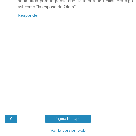
de la duda porque pensé que "la tetona de Fellini" era algo
así como "la esposa de Olafo".
Responder
‹
Página Principal
Ver la versión web