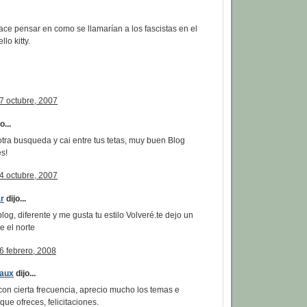
ace pensar en como se llamarían a los fascistas en el
lo kitty.
17 octubre, 2007
...
tra busqueda y cai entre tus tetas, muy buen Blog
es!
24 octubre, 2007
r
dijo...
log, diferente y me gusta tu estilo Volveré.te dejo un
e el norte
6 febrero, 2008
laux
dijo...
con cierta frecuencia, aprecio mucho los temas e
que ofreces, felicitaciones.