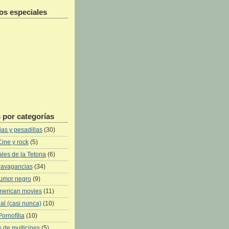
os especiales
 por categorías
as y pesadillas
(30)
Cine y rock
(5)
les de la Tetona
(6)
ravagancias
(34)
umor negro
(9)
merican movies
(11)
al (casi nunca)
(10)
Pornofília
(10)
 de multicines
(5)