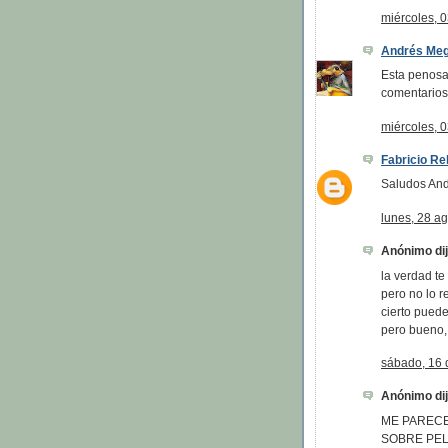
miércoles, 
Andrés Me
Esta penosa 
comentarios
miércoles, 
Fabricio Re
Saludos And
lunes, 28 a
Anónimo dijo
la verdad te
pero no lo r
cierto puede
pero bueno,
sábado, 16 
Anónimo dijo
ME PAREC
SOBRE PEL