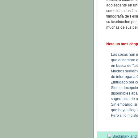
adolescente en una
sometida a los fasc
filmografía de Fel
su fascinación por 
muchas de sus pelí
Nota un mes desp
Las cosas han i
que el nombre e
en busca de "tet
Muchos sedient
de interrogar a
¿Intrigado por c
Siento decepcio
disponibles apar
sugerencia de u
Sin embargo, si
que hayas llegad
Pero si lo hicis