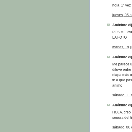
hola, 1ª vez
jueves, 05 a
Anónimo dijo
POS ME PA
LA FOTO
martes, 19 j
Anónimo dijo
Me parece un
diluye entre 
etapa más o
tb a que pa
animo
sábado, 11 
Anónimo dijo
HOLA. creo 
segura del t
sábado, 06 