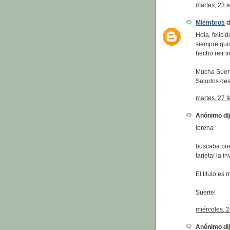
martes, 23 
Miembros
di
Hola, felici
siempre qui
hecho reir i
Mucha Suert
Saludos des
martes, 27 f
Anónimo dijo
lorena
buscaba poe
tarjeta! la i
El titulo es
Suerte!
miércoles, 2
Anónimo dijo