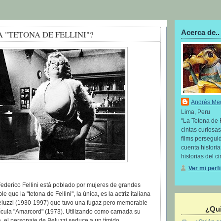
Acerca de..
A "TETONA DE FELLINI"?
Andrés Me
Lima, Peru
"La Tetona de 
cintas curiosas
films perseguid
cuenta histori
historias del ci
Ver mi perf
 Federico Fellini está poblado por mujeres de grandes
 que la "tetona de Fellini", la única, es la actriz italiana
Beluzzi (1930-1997) que tuvo una fugaz pero memorable
¿Qui
lícula "Amarcord" (1973). Utilizando como carnada su
, el personaje de Beluzzi seduce a un tímido