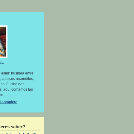
go
Fellini" husmea entre
, clásicos recónditos,
os. El cine nos
as, aquí contamos las
ne.
il completo
eres saber?