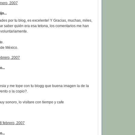
enero, 2007
jo...
dades por tu blog, es excelente! Y Gracias, muchas, miles,
se saber quién era esa tetona, los comentarios me han
nvoluntariamente.
e.
de México.
ebrero, 2007
...
sia y me tope con tu blogg que buena imagen la de la
nvento o la copio?.
 muy sonoro, lo visitare con tiempo y cafe
8 febrero, 2007
...