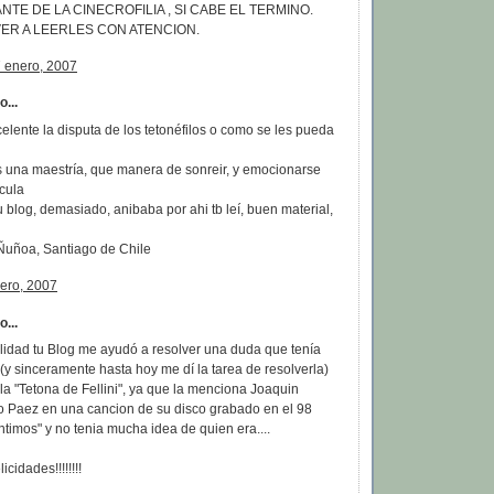
TE DE LA CINECROFILIA , SI CABE EL TERMINO.
VER A LEERLES CON ATENCION.
 enero, 2007
...
celente la disputa de los tetonéfilos o como se les pueda
 una maestría, que manera de sonreir, y emocionarse
cula
 blog, demasiado, anibaba por ahi tb leí, buen material,
Ñuñoa, Santiago de Chile
nero, 2007
...
alidad tu Blog me ayudó a resolver una duda que tenía
(y sinceramente hasta hoy me dí la tarea de resolverla)
la "Tetona de Fellini", ya que la menciona Joaquin
to Paez en una cancion de su disco grabado en el 98
timos" y no tenia mucha idea de quien era....
icidades!!!!!!!!