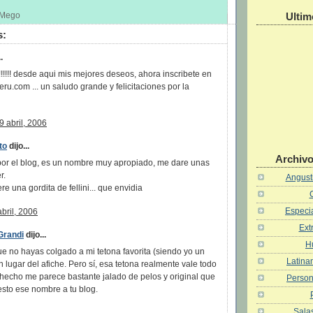
Ultim
s Mego
s:
.
!!!!!!! desde aqui mis mejores deseos, ahora inscribete en
u.com ... un saludo grande y felicitaciones por la
9 abril, 2006
to
dijo...
Archivo
 por el blog, es un nombre muy apropiado, me dare unas
r.
Angusti
re una gordita de fellini... que envidia
Especia
abril, 2006
Ext
Grandi
dijo...
H
ue no hayas colgado a mi tetona favorita (siendo yo un
Latina
 lugar del afiche. Pero sí, esa tetona realmente vale todo
e hecho me parece bastante jalado de pelos y original que
Person
esto ese nombre a tu blog.
Salas