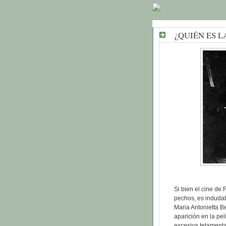
¿QUIÉN ES L
Si bien el cine de
pechos, es indudable
Maria Antonietta 
aparición en la pe
excesiva tetamenta