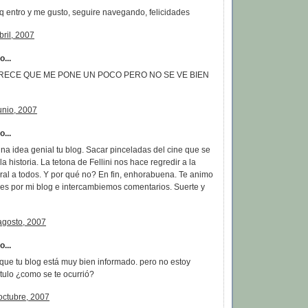
 q entro y me gusto, seguire navegando, felicidades
bril, 2007
...
RECE QUE ME PONE UN POCO PERO NO SE VE BIEN
unio, 2007
...
a idea genial tu blog. Sacar pinceladas del cine que se
la historia. La tetona de Fellini nos hace regredir a la
ral a todos. Y por qué no? En fin, enhorabuena. Te animo
ses por mi blog e intercambiemos comentarios. Suerte y
agosto, 2007
...
que tu blog está muy bien informado. pero no estoy
itulo ¿como se te ocurrió?
octubre, 2007