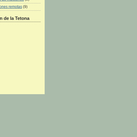
iones remotas
(9)
 de la Tetona