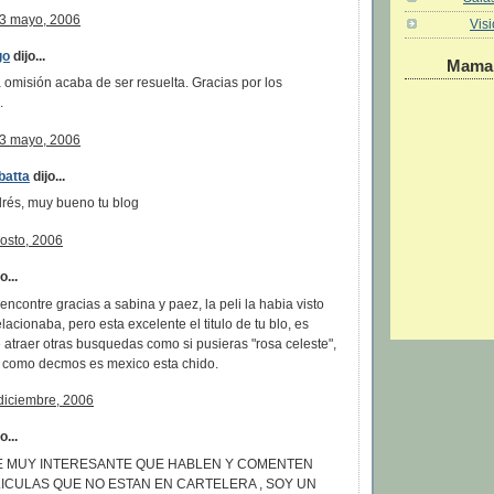
03 mayo, 2006
Vis
go
dijo...
Maman
omisión acaba de ser resuelta. Gracias por los
.
03 mayo, 2006
batta
dijo...
rés, muy bueno tu blog
gosto, 2006
...
 encontre gracias a sabina y paez, la peli la habia visto
elacionaba, pero esta excelente el titulo de tu blo, es
 atraer otras busquedas como si pusieras "rosa celeste",
 como decmos es mexico esta chido.
diciembre, 2006
...
E MUY INTERESANTE QUE HABLEN Y COMENTEN
ICULAS QUE NO ESTAN EN CARTELERA , SOY UN