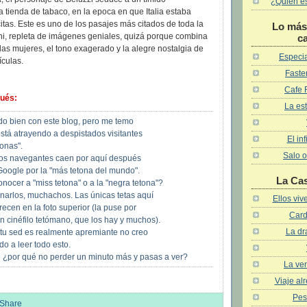
¿Quién es 
 tienda de tabaco, en la epoca en que Italia estaba
itas. Este es uno de los pasajes más citados de toda la
Lo más 
lini, repleta de imágenes geniales, quizá porque combina
c
las mujeres, el tono exagerado y la alegre nostalgia de
Especia
culas.
Faster
Cafe 
ués:
La est
do bien con este blog, pero me temo
stá atrayendo a despistados visitantes
El in
onas".
Salo o
os navegantes caen por aquí después
 Google por la "más tetona del mundo".
La Ca
onocer a "miss tetona" o a la "negra tetona"?
narlos, muchachos. Las únicas tetas aquí
Ellos vi
ecen en la foto superior (la puse por
Card
n cinéfilo tetómano, que los hay y muchos).
La dr
 tu sed es realmente apremiante no creo
o a leer todo esto.
te ¿por qué no perder un minuto más y pasas a ver?
La ven
Viaje al
Pes