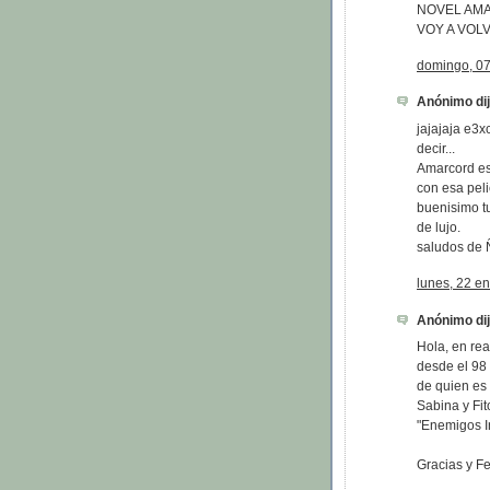
NOVEL AMAN
VOY A VOL
domingo, 07
Anónimo dijo
jajajaja e3x
decir...
Amarcord es
con esa peli
buenisimo tu
de lujo.
saludos de 
lunes, 22 e
Anónimo dijo
Hola, en re
desde el 98 
de quien es 
Sabina y Fi
"Enemigos In
Gracias y Fel