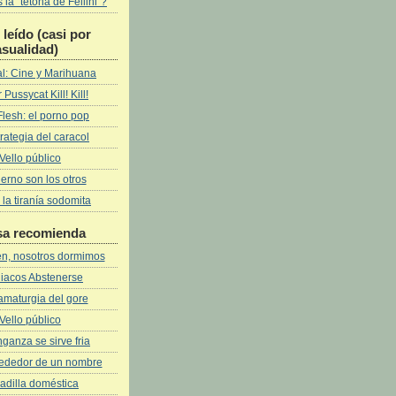
la "tetona de Fellini"?
leí­do (casi por
asualidad)
l: Cine y Marihuana
 Pussycat Kill! Kill!
Flesh: el porno pop
rategia del caracol
Vello público
fierno son los otros
 la tiranía sodomita
sa recomienda
ven, nosotros dormimos
iacos Abstenerse
amaturgia del gore
Vello público
ganza se sirve fria
rededor de un nombre
adilla doméstica