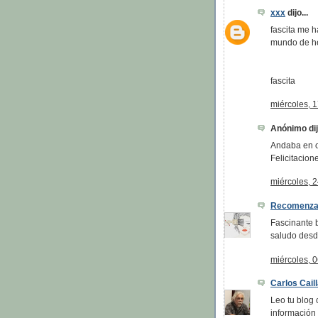
xxx
dijo...
fascita me h
mundo de hel
fascita
miércoles, 
Anónimo dijo
Andaba en o
Felicitacion
miércoles, 
Recomenza
Fascinante b
saludo desd
miércoles, 0
Carlos Cail
Leo tu blog 
información 