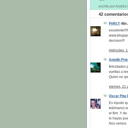
escrito por André
42 comentario
PeRcY
dijo..
excelente!!!
www.blogsper
decision!!!
miércoles, 1
Antolín Prie
felicidades
vueltas a lee
Quien no qie
viernes, 21 
Oscar Pita 
Es injusto q
tetómano) en
el film. Y d
le hayas pu
Nos vemos.