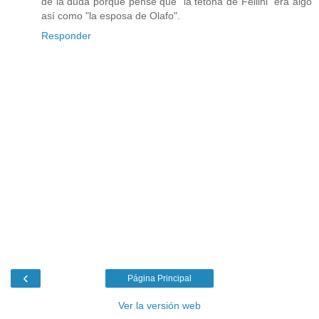
de la duda porque pensé que "la tetona de Fellini" era algo
así como "la esposa de Olafo".
Responder
‹
Página Principal
Ver la versión web