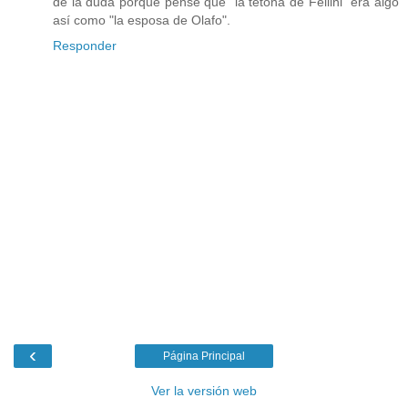
de la duda porque pensé que "la tetona de Fellini" era algo
así como "la esposa de Olafo".
Responder
‹
Página Principal
Ver la versión web