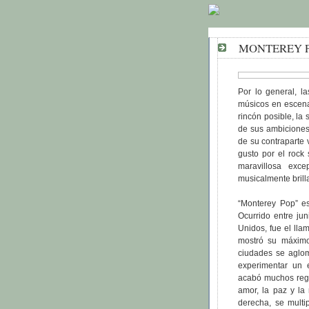
MONTEREY P
Por lo general, la
músicos en escena
rincón posible, la 
de sus ambiciones
de su contraparte 
gusto por el rock
maravillosa exc
musicalmente brilla
“Monterey Pop” es
Ocurrido entre ju
Unidos, fue el lla
mostró su máximo
ciudades se aglom
experimentar un e
acabó muchos regr
amor, la paz y la
derecha, se multip