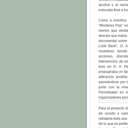
alcohol y el raci
estocada final a lo
Como a nosotros t
“Monterey Pop” no
menos que olvida
director que había
documental sobre 
Look Back”, D. A
novedoso, donde 
acciones, discr
intervención de e
tuvo en D. A. P
propugnaba un tip
alteración posib
asomándose por la
junto con la ima
Pennebaker en el
organizadores pens
Para el proyecto 
de sonido y vari
retrataría toda un
de lo que se prefie