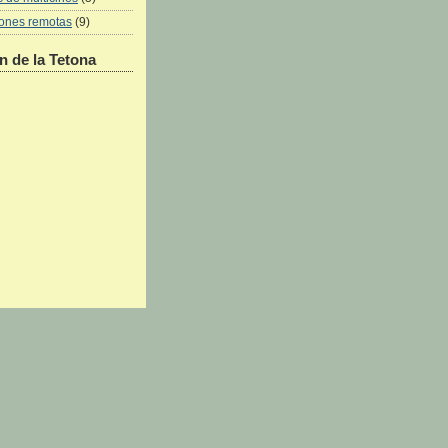
iones remotas
(9)
 de la Tetona