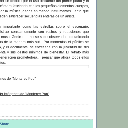
r se decidió por el uso frecuente del primer plano y el
a cámara fascinada con los pequeños elementos: cuerpos,
 por la música, dedos animando instrumentos. Tanto que
den satisfacer secuencias enteras de un artista.
n importante como las estrellas sobre el escenario.
strae constantemente con rostros y reacciones que
la masa. Gente que no se sabe observada, comunicando
o de la manera más sutil. Por momentos el público se
o, y el documental se entretiene con la juventud de sus
menta y sus gestos mínimos de bienestar. El retrato más
generación prometedora… pensar que ahora todos ellos
jos.
nes de "Monterey Pop"
ás
imágenes de "Monterey Pop"