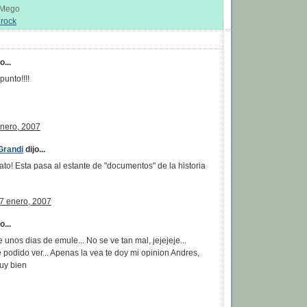
s Mego
 rock
:
...
punto!!!!
enero, 2007
Grandi
dijo...
o! Esta pasa al estante de "documentos" de la historia
17 enero, 2007
...
 unos dias de emule... No se ve tan mal, jejejeje...
 podido ver... Apenas la vea te doy mi opinion Andres,
uy bien