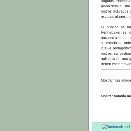
ángulos, Pennebake
plano detalle. Un
rostros activados
escasos planos pue
El público es ta
Pennebaker se di
encuentra entre 
su estado de ánim
vuelve protagónic
rostros, su vesti
optimista de una 
deben estar tan vie
Mostrar más imáge
Mostrar
todavía m