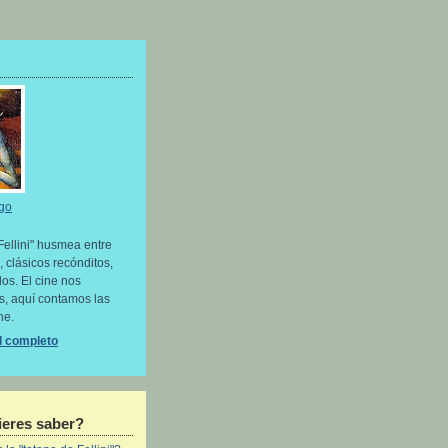
go
Fellini" husmea entre
, clásicos recónditos,
os. El cine nos
as, aquí contamos las
ne.
il completo
eres saber?