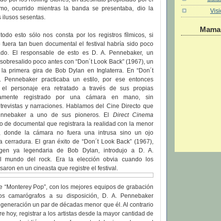
smo, ocurrido mientras la banda se presentaba, dio la
Vis
s ilusos sesentas.
Maman
odo esto sólo nos consta por los registros fílmicos, si
 fuera tan buen documental el festival habría sido poco
do. El responsable de esto es D. A. Pennebaker, un
 sobresalido poco antes con “Don´t Look Back” (1967), un
la primera gira de Bob Dylan en Inglaterra. En “Don´t
. Pennebaker practicaba un estilo, por ese entonces
el personaje era retratado a través de sus propias
etamente registrado por una cámara en mano, sin
ntrevistas y narraciones. Hablamos del Cine Directo que
ennebaker a uno de sus pioneros. El
Direct Cinema
o de documental que registrara la realidad con la menor
le, donde la cámara no fuera una intrusa sino un ojo
 cerradura. El gran éxito de “Don´t Look Back” (1967),
gen ya legendaria de Bob Dylan, introdujo a D. A.
 mundo del rock. Era la elección obvia cuando los
aron en un cineasta que registre el festival.
de “Monterey Pop”, con los mejores equipos de grabación
os camarógrafos a su disposición, D. A. Pennebaker
a generación un par de décadas menor que él. Al contrario
re hoy, registrar a los artistas desde la mayor cantidad de