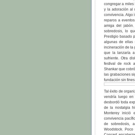
congregar a miles 
y la adoración al 
convivencia. Algo 
reparos a eventos
amiga del jabón. 
sobredosis, lo qu
Prestigio basado p
algunas de ellas 
incineración de la 
que la lanzaría a
sufriente. Otra d
festival de rock 
Shankar que cobró, 
las grabaciones s
fundación sin fines
Tal éxito de organ
vendría luego en 
desbordó toda expe
de la nostalgia h
Monterey inició
convivencia pacíf
de sobredosis, 
Woodstock. Poco 
Concert, encabezad