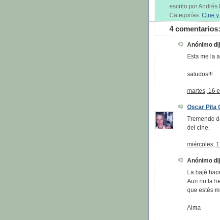
escrito por André
Categorías:
Cine y
4 comentarios
Anónimo dijo
Esta me la a
saludos!!!
martes, 16 
Oscar Pita 
Tremendo dat
del cine.
miércoles, 
Anónimo dijo
La bajé hace
Aun no la he
que estés m
Alma