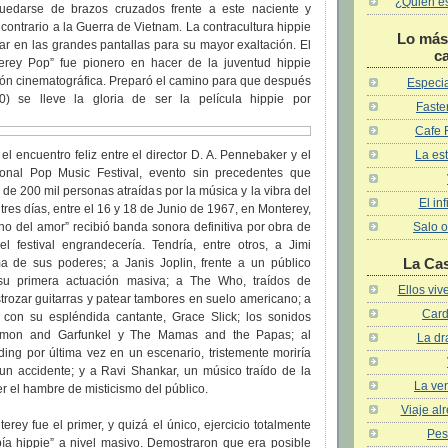
¿Quién es 
quedarse de brazos cruzados frente a este naciente y
contrario a la Guerra de Vietnam. La contracultura hippie
Lo más 
r en las grandes pantallas para su mayor exaltación. El
c
erey Pop” fue pionero en hacer de la juventud hippie
ión cinematográfica. Preparó el camino para que después
Especia
0) se lleve la gloria de ser la película hippie por
Faster
Cafe 
La est
el encuentro feliz entre el director D. A. Pennebaker y el
ional Pop Music Festival, evento sin precedentes que
de 200 mil personas atraídas por la música y la vibra del
El in
res días, entre el 16 y 18 de Junio de 1967, en Monterey,
Salo o
rano del amor” recibió banda sonora definitiva por obra de
l festival engrandecería. Tendría, entre otros, a Jimi
La Ca
a de sus poderes; a Janis Joplin, frente a un público
 su primera actuación masiva; a The Who, traídos de
Ellos vi
strozar guitarras y patear tambores en suelo americano; a
Card
e con su espléndida cantante, Grace Slick; los sonidos
imon and Garfunkel y The Mamas and the Papas; al
La dr
ing por última vez en un escenario, tristemente moriría
n accidente; y a Ravi Shankar, un músico traído de la
La ven
er el hambre de misticismo del público.
Viaje al
erey fue el primer, y quizá el único, ejercicio totalmente
Pes
pía hippie” a nivel masivo. Demostraron que era posible