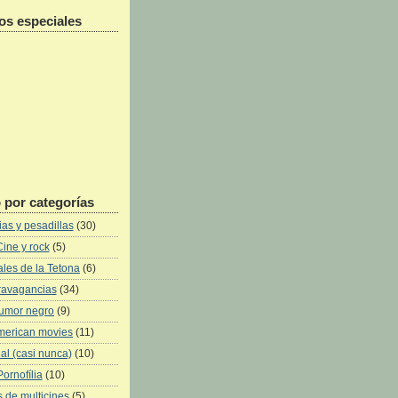
os especiales
 por categorías
as y pesadillas
(30)
Cine y rock
(5)
les de la Tetona
(6)
ravagancias
(34)
umor negro
(9)
merican movies
(11)
al (casi nunca)
(10)
Pornofília
(10)
 de multicines
(5)