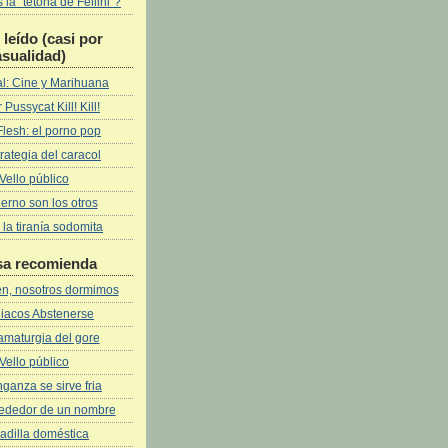
la "tetona de Fellini"?
leí­do (casi por
asualidad)
l: Cine y Marihuana
 Pussycat Kill! Kill!
Flesh: el porno pop
rategia del caracol
Vello público
fierno son los otros
 la tiranía sodomita
sa recomienda
ven, nosotros dormimos
iacos Abstenerse
amaturgia del gore
Vello público
ganza se sirve fria
rededor de un nombre
adilla doméstica