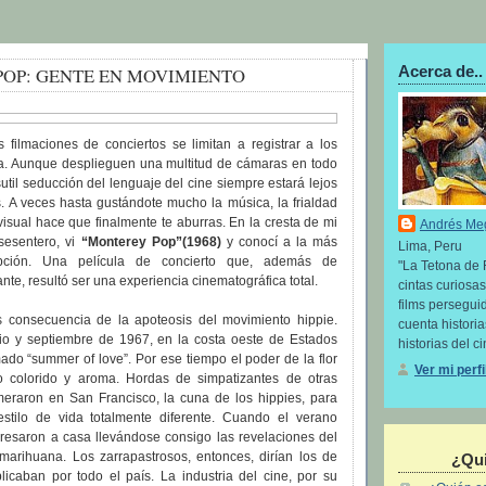
Acerca de..
OP: GENTE EN MOVIMIENTO
s filmaciones de conciertos se limitan a registrar a los
. Aunque desplieguen una multitud de cámaras en todo
sutil seducción del lenguaje del cine siempre estará lejos
. A veces hasta gustándote mucho la música, la frialdad
visual hace que finalmente te aburras. En la cresta de mi
Andrés Me
 sesentero, vi
“Monterey Pop”(1968)
y conocí a la más
Lima, Peru
epción. Una película de concierto que, además de
"La Tetona de 
nte, resultó ser una experiencia cinematográfica total.
cintas curiosas
films perseguid
 consecuencia de la apoteosis del movimiento hippie.
cuenta histori
nio y septiembre de 1967, en la costa oeste de Estados
historias del ci
mado “summer of love”. Por ese tiempo el poder de la flor
Ver mi perf
 colorido y aroma. Hordas de simpatizantes de otras
eraron en San Francisco, la cuna de los hippies, para
stilo de vida totalmente diferente. Cuando el verano
esaron a casa llevándose consigo las revelaciones del
 marihuana. Los zarrapastrosos, entonces, dirían los de
¿Qui
licaban por todo el país. La industria del cine, por su