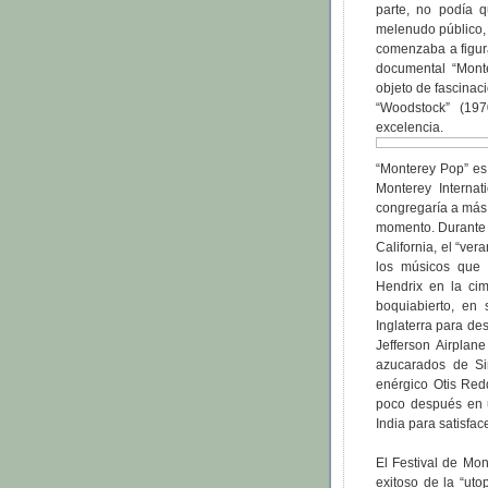
parte, no podía 
melenudo público, 
comenzaba a figura
documental “Mont
objeto de fascinac
“Woodstock” (197
excelencia.
“Monterey Pop” es 
Monterey Internat
congregaría a más 
momento. Durante t
California, el “ve
los músicos que e
Hendrix en la cim
boquiabierto, en
Inglaterra para de
Jefferson Airplan
azucarados de S
enérgico Otis Redd
poco después en u
India para satisfac
El Festival de Mont
exitoso de la “uto