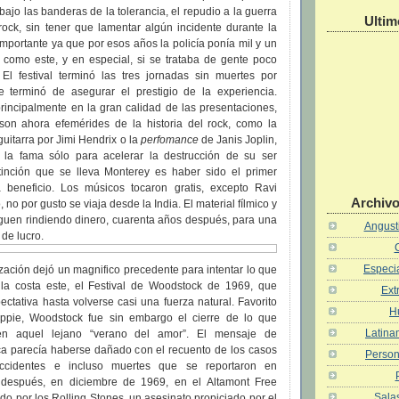
bajo las banderas de la tolerancia, el repudio a la guerra
Ultim
rock, sin tener que lamentar algún incidente durante la
importante ya que por esos años la policía ponía mil y un
 como este, y en especial, si se trataba de gente poco
El festival terminó las tres jornadas sin muertes por
e terminó de asegurar el prestigio de la experiencia.
rincipalmente en la gran calidad de las presentaciones,
son ahora efemérides de la historia del rock, como la
guitarra por Jimi Hendrix o la
perfomance
de Janis Joplin,
 la fama sólo para acelerar la destrucción de su ser
istinción que se lleva Monterey es haber sido el primer
a beneficio. Los músicos tocaron gratis, excepto Ravi
Archivo
no por gusto se viaja desde la India. El material fílmico y
iguen rindiendo dinero, cuarenta años después, para una
Angusti
 de lucro.
Especia
ización dejó un magnifico precedente para intentar lo que
la costa este, el Festival de Woodstock de 1969, que
Ext
ctativa hasta volverse casi una fuerza natural. Favorito
H
ippie, Woodstock fue sin embargo el cierre de lo que
Latina
 en aquel lejano “verano del amor”. El mensaje de
ica parecía haberse dañado con el recuento de los casos
Person
accidentes e incluso muertes que se reportaron en
después, en diciembre de 1969, en el Altamont Free
Salas
o por los Rolling Stones, un asesinato propiciado por el