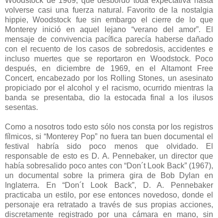
Woodstock de 1969, que desbordó toda expectativa hasta
volverse casi una fuerza natural. Favorito de la nostalgia
hippie, Woodstock fue sin embargo el cierre de lo que
Monterey inició en aquel lejano “verano del amor”. El
mensaje de convivencia pacífica parecía haberse dañado
con el recuento de los casos de sobredosis, accidentes e
incluso muertes que se reportaron en Woodstock. Poco
después, en diciembre de 1969, en el Altamont Free
Concert, encabezado por los Rolling Stones, un asesinato
propiciado por el alcohol y el racismo, ocurrido mientras la
banda se presentaba, dio la estocada final a los ilusos
sesentas.
Como a nosotros todo esto sólo nos consta por los registros
fílmicos, si “Monterey Pop” no fuera tan buen documental el
festival habría sido poco menos que olvidado. El
responsable de esto es D. A. Pennebaker, un director que
había sobresalido poco antes con “Don´t Look Back” (1967),
un documental sobre la primera gira de Bob Dylan en
Inglaterra. En “Don´t Look Back”, D. A. Pennebaker
practicaba un estilo, por ese entonces novedoso, donde el
personaje era retratado a través de sus propias acciones,
discretamente registrado por una cámara en mano, sin