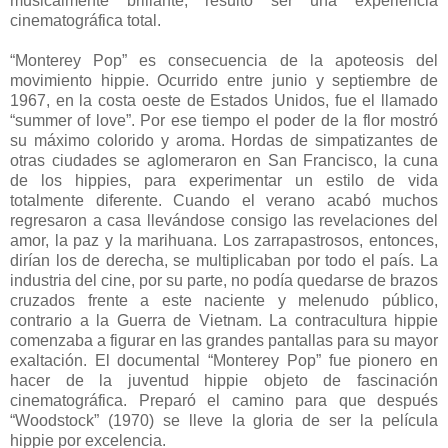
musicalmente brillante, resultó ser una experiencia
cinematográfica total.
“Monterey Pop” es consecuencia de la apoteosis del
movimiento hippie. Ocurrido entre junio y septiembre de
1967, en la costa oeste de Estados Unidos, fue el llamado
“summer of love”. Por ese tiempo el poder de la flor mostró
su máximo colorido y aroma. Hordas de simpatizantes de
otras ciudades se aglomeraron en San Francisco, la cuna
de los hippies, para experimentar un estilo de vida
totalmente diferente. Cuando el verano acabó muchos
regresaron a casa llevándose consigo las revelaciones del
amor, la paz y la marihuana. Los zarrapastrosos, entonces,
dirían los de derecha, se multiplicaban por todo el país. La
industria del cine, por su parte, no podía quedarse de brazos
cruzados frente a este naciente y melenudo público,
contrario a la Guerra de Vietnam. La contracultura hippie
comenzaba a figurar en las grandes pantallas para su mayor
exaltación. El documental “Monterey Pop” fue pionero en
hacer de la juventud hippie objeto de fascinación
cinematográfica. Preparó el camino para que después
“Woodstock” (1970) se lleve la gloria de ser la película
hippie por excelencia.