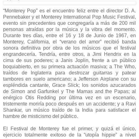
“Monterey Pop” es el encuentro feliz entre el director D. A.
Pennebaker y el Monterey International Pop Music Festival,
evento sin precedentes que congregaría a más de 200 mil
personas atraídas por la música y la vibra del momento.
Durante tres días, entre el 16 y 18 de Junio de 1967, en
Monterey, California, el “verano del amor” recibió banda
sonora definitiva por obra de los músicos que el festival
engrandecería. Tendría, entre otros, a Jimi Hendrix en la
cima de sus poderes; a Janis Joplin, frente a un público
boquiabierto, en su primera actuación masiva; a The Who,
traídos de Inglaterra para destrozar guitarras y patear
tambores en suelo americano; a Jefferson Airplane con su
espléndida cantante, Grace Slick; los sonidos azucarados
de Simon and Garfunkel y The Mamas and the Papas; al
enérgico Otis Redding por última vez en un escenario,
tristemente moriría poco después en un accidente; y a Ravi
Shankar, un músico traído de la India para satisfacer el
hambre de misticismo del público.
El Festival de Monterey fue el primer, y quizá el único,
ejercicio totalmente exitoso de la “utopía hippie” a nivel