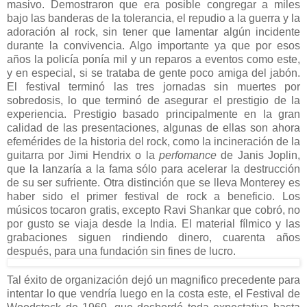
masivo. Demostraron que era posible congregar a miles
bajo las banderas de la tolerancia, el repudio a la guerra y la
adoración al rock, sin tener que lamentar algún incidente
durante la convivencia. Algo importante ya que por esos
años la policía ponía mil y un reparos a eventos como este,
y en especial, si se trataba de gente poco amiga del jabón.
El festival terminó las tres jornadas sin muertes por
sobredosis, lo que terminó de asegurar el prestigio de la
experiencia. Prestigio basado principalmente en la gran
calidad de las presentaciones, algunas de ellas son ahora
efemérides de la historia del rock, como la incineración de la
guitarra por Jimi Hendrix o la
perfomance
de Janis Joplin,
que la lanzaría a la fama sólo para acelerar la destrucción
de su ser sufriente. Otra distinción que se lleva Monterey es
haber sido el primer festival de rock a beneficio. Los
músicos tocaron gratis, excepto Ravi Shankar que cobró, no
por gusto se viaja desde la India. El material fílmico y las
grabaciones siguen rindiendo dinero, cuarenta años
después, para una fundación sin fines de lucro.
Tal éxito de organización dejó un magnifico precedente para
intentar lo que vendría luego en la costa este, el Festival de