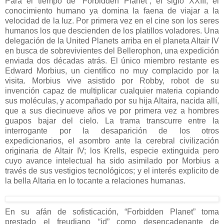
Para el tiempo de “Forbidden Planet”, el siglo XXIII, el
conocimiento humano ya domina la faena de viajar a la
velocidad de la luz. Por primera vez en el cine son los seres
humanos los que descienden de los platillos voladores. Una
delegación de la United Planets arriba en el planeta Altair IV
en busca de sobrevivientes del Bellerophon, una expedición
enviada dos décadas atrás. El único miembro restante es
Edward Morbius, un científico no muy complacido por la
visita. Morbius vive asistido por Robby, robot de su
invención capaz de multiplicar cualquier materia copiando
sus moléculas, y acompañado por su hija Altaira, nacida allí,
que a sus diecinueve años ve por primera vez a hombres
guapos bajar del cielo. La trama transcurre entre la
interrogante por la desaparición de los otros
expedicionarios, el asombro ante la cerebral civilización
originaria de Altair IV; los Krells, especie extinguida pero
cuyo avance intelectual ha sido asimilado por Morbius a
través de sus vestigios tecnológicos; y el interés explicito de
la bella Altaria en lo tocante a relaciones humanas.
En su afán de sofisticación, “Forbidden Planet” toma
prestado el freudiano “id” como desencadenante de