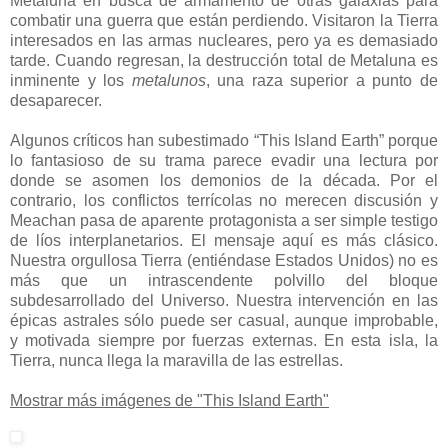
Metaluna en busca de armamento de otras galaxias para
combatir una guerra que están perdiendo. Visitaron la Tierra
interesados en las armas nucleares, pero ya es demasiado
tarde. Cuando regresan, la destrucción total de Metaluna es
inminente y los
metalunos
, una raza superior a punto de
desaparecer.
Algunos críticos han subestimado “This Island Earth” porque
lo fantasioso de su trama parece evadir una lectura por
donde se asomen los demonios de la década. Por el
contrario, los conflictos terrícolas no merecen discusión y
Meachan pasa de aparente protagonista a ser simple testigo
de líos interplanetarios. El mensaje aquí es más clásico.
Nuestra orgullosa Tierra (entiéndase Estados Unidos) no es
más que un intrascendente polvillo del bloque
subdesarrollado del Universo. Nuestra intervención en las
épicas astrales sólo puede ser casual, aunque improbable,
y motivada siempre por fuerzas externas. En esta isla, la
Tierra, nunca llega la maravilla de las estrellas.
Mostrar más imágenes de "This Island Earth"