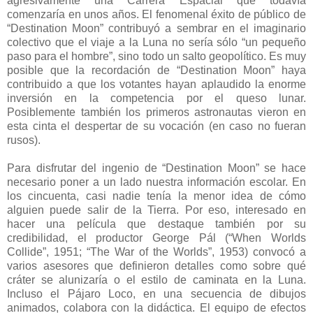
agresivamente una Carrera Espacial que todavía
comenzaría en unos años. El fenomenal éxito de público de
“Destination Moon” contribuyó a sembrar en el imaginario
colectivo que el viaje a la Luna no sería sólo “un pequeño
paso para el hombre”, sino todo un salto geopolítico. Es muy
posible que la recordación de “Destination Moon” haya
contribuido a que los votantes hayan aplaudido la enorme
inversión en la competencia por el queso lunar.
Posiblemente también los primeros astronautas vieron en
esta cinta el despertar de su vocación (en caso no fueran
rusos).
Para disfrutar del ingenio de “Destination Moon” se hace
necesario poner a un lado nuestra información escolar. En
los cincuenta, casi nadie tenía la menor idea de cómo
alguien puede salir de la Tierra. Por eso, interesado en
hacer una película que destaque también por su
credibilidad, el productor George Pál (“When Worlds
Collide”, 1951; “The War of the Worlds”, 1953) convocó a
varios asesores que definieron detalles como sobre qué
cráter se alunizaría o el estilo de caminata en la Luna.
Incluso el Pájaro Loco, en una secuencia de dibujos
animados, colabora con la didáctica. El equipo de efectos