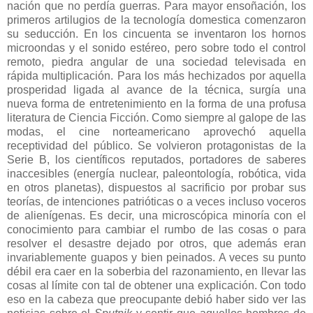
nación que no perdía guerras. Para mayor ensoñación, los
primeros artilugios de la tecnología domestica comenzaron
su seducción. En los cincuenta se inventaron los hornos
microondas y el sonido estéreo, pero sobre todo el control
remoto, piedra angular de una sociedad televisada en
rápida multiplicación. Para los más hechizados por aquella
prosperidad ligada al avance de la técnica, surgía una
nueva forma de entretenimiento en la forma de una profusa
literatura de Ciencia Ficción. Como siempre al galope de las
modas, el cine norteamericano aprovechó aquella
receptividad del público. Se volvieron protagonistas de la
Serie B, los científicos reputados, portadores de saberes
inaccesibles (energía nuclear, paleontología, robótica, vida
en otros planetas), dispuestos al sacrificio por probar sus
teorías, de intenciones patrióticas o a veces incluso voceros
de alienígenas. Es decir, una microscópica minoría con el
conocimiento para cambiar el rumbo de las cosas o para
resolver el desastre dejado por otros, que además eran
invariablemente guapos y bien peinados. A veces su punto
débil era caer en la soberbia del razonamiento, en llevar las
cosas al límite con tal de obtener una explicación. Con todo
eso en la cabeza que preocupante debió haber sido ver las