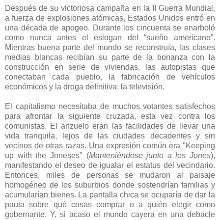
Después de su victoriosa campaña en la II Guerra Mundial,
a fuerza de explosiones atómicas, Estados Unidos entró en
una década de apogeo. Durante los cincuenta se enarboló
como nunca antes el eslogan del “sueño americano”.
Mientras buena parte del mundo se reconstruía, las clases
medias blancas recibían su parte de la bonanza con la
construcción en serie de viviendas, las autopistas que
conectaban cada pueblo, la fabricación de vehículos
económicos y la droga definitiva: la televisión.
El capitalismo necesitaba de muchos votantes satisfechos
para afrontar la siguiente cruzada, esta vez contra los
comunistas. El anzuelo eran las facilidades de llevar una
vida tranquila, lejos de las ciudades decadentes y sin
vecinos de otras razas. Una expresión común era "Keeping
up with the Joneses" (
Manteniéndose junto a los Jones
),
manifestando el deseo de igualar el estatus del vecindario.
Entonces, miles de personas se mudaron al paisaje
homogéneo de los suburbios donde sostendrían familias y
acumularían bienes. La pantalla chica se ocuparía de dar la
pauta sobre qué cosas comprar o a quién elegir como
gobernante. Y, si acaso el mundo cayera en una debacle