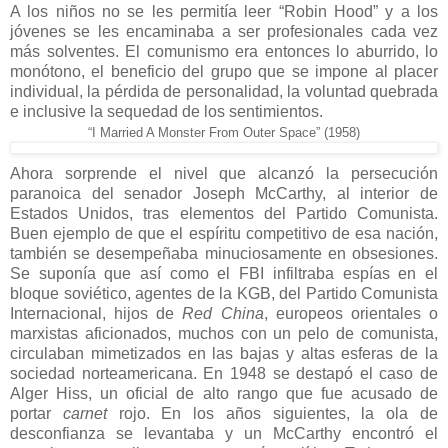
A los niños no se les permitía leer “Robin Hood” y a los
jóvenes se les encaminaba a ser profesionales cada vez
más solventes. El comunismo era entonces lo aburrido, lo
monótono, el beneficio del grupo que se impone al placer
individual, la pérdida de personalidad, la voluntad quebrada
e inclusive la sequedad de los sentimientos.
“I Married A Monster From Outer Space” (1958)
Ahora sorprende el nivel que alcanzó la persecución
paranoica del senador Joseph McCarthy, al interior de
Estados Unidos, tras elementos del Partido Comunista.
Buen ejemplo de que el espíritu competitivo de esa nación,
también se desempeñaba minuciosamente en obsesiones.
Se suponía que así como el FBI infiltraba espías en el
bloque soviético, agentes de la KGB, del Partido Comunista
Internacional, hijos de
Red China
, europeos orientales o
marxistas aficionados, muchos con un pelo de comunista,
circulaban mimetizados en las bajas y altas esferas de la
sociedad norteamericana. En 1948 se destapó el caso de
Alger Hiss, un oficial de alto rango que fue acusado de
portar
carnet
rojo. En los años siguientes, la ola de
desconfianza se levantaba y un McCarthy encontró el