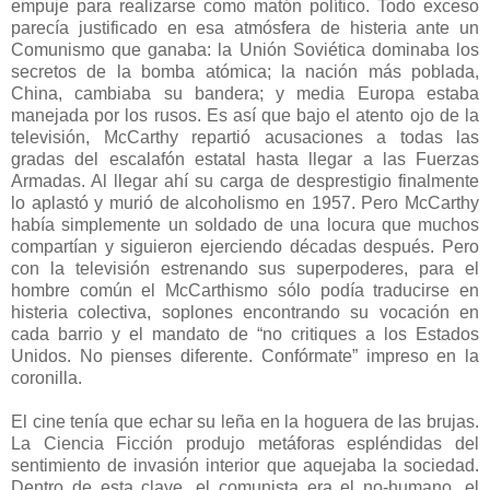
empuje para realizarse como matón político. Todo exceso
parecía justificado en esa atmósfera de histeria ante un
Comunismo que ganaba: la Unión Soviética dominaba los
secretos de la bomba atómica; la nación más poblada,
China, cambiaba su bandera; y media Europa estaba
manejada por los rusos. Es así que bajo el atento ojo de la
televisión, McCarthy repartió acusaciones a todas las
gradas del escalafón estatal hasta llegar a las Fuerzas
Armadas. Al llegar ahí su carga de desprestigio finalmente
lo aplastó y murió de alcoholismo en 1957. Pero McCarthy
había simplemente un soldado de una locura que muchos
compartían y siguieron ejerciendo décadas después. Pero
con la televisión estrenando sus superpoderes, para el
hombre común el McCarthismo sólo podía traducirse en
histeria colectiva, soplones encontrando su vocación en
cada barrio y el mandato de “no critiques a los Estados
Unidos. No pienses diferente. Confórmate” impreso en la
coronilla.
El cine tenía que echar su leña en la hoguera de las brujas.
La Ciencia Ficción produjo metáforas espléndidas del
sentimiento de invasión interior que aquejaba la sociedad.
Dentro de esta clave, el comunista era el no-humano, el