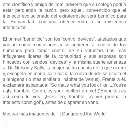
otro científico y amigo de Tom, advierte que su colega podría
estar perdiendo la razón, pero aquel, convencido que el
intelecto evolucionado del extraterrestre será benéfico para
la Humanidad, continúa obedeciendo a su misterioso
interlocutor.
El primer “beneficio” son los “control devices”, artefactos que
vuelan como murciélagos y se adhieren al cuello de los
humanos para tomar control de su voluntad. Los más
influyentes líderes de la comunidad y sus esposas son
hincados con sendos “devices” y la misma suerte amenaza
al Dr. Nelson y Sally. La mujer se da cuenta de lo que ocurre
y, escopeta en mano, sale hacia la cueva donde se oculta el
alienígena (lo más similar al hábitat de Venus). Frente a él,
exclamará espantada: “So that's what you look like.....You're
ugly, horrible! Go on, try your intellect on me! (“Entonces es
así como te ves…¡Eres feo, horrible! ¡A ver prueba tu
intelecto conmigo!”), antes de disparar en vano.
Mostrar más imágenes de "It Conquered the World"