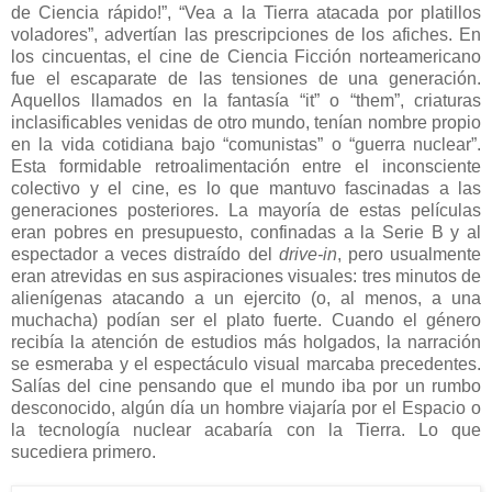
de Ciencia rápido!”, “Vea a la Tierra atacada por platillos
voladores”, advertían las prescripciones de los afiches. En
los cincuentas, el cine de Ciencia Ficción norteamericano
fue el escaparate de las tensiones de una generación.
Aquellos llamados en la fantasía “it” o “them”, criaturas
inclasificables venidas de otro mundo, tenían nombre propio
en la vida cotidiana bajo “comunistas” o “guerra nuclear”.
Esta formidable retroalimentación entre el inconsciente
colectivo y el cine, es lo que mantuvo fascinadas a las
generaciones posteriores. La mayoría de estas películas
eran pobres en presupuesto, confinadas a la Serie B y al
espectador a veces distraído del
drive-in
, pero usualmente
eran atrevidas en sus aspiraciones visuales: tres minutos de
alienígenas atacando a un ejercito (o, al menos, a una
muchacha) podían ser el plato fuerte. Cuando el género
recibía la atención de estudios más holgados, la narración
se esmeraba y el espectáculo visual marcaba precedentes.
Salías del cine pensando que el mundo iba por un rumbo
desconocido, algún día un hombre viajaría por el Espacio o
la tecnología nuclear acabaría con la Tierra. Lo que
sucediera primero.