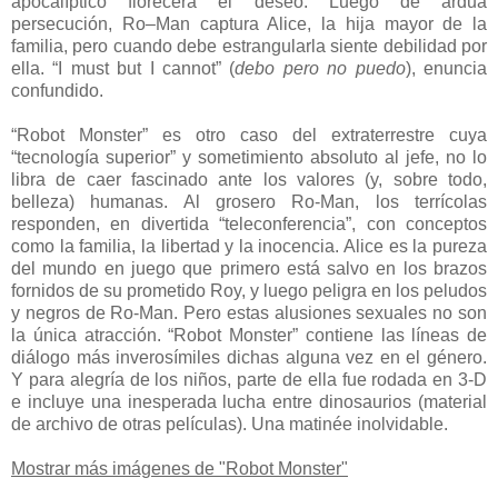
apocalíptico florecerá el deseo. Luego de ardua
persecución, Ro–Man captura Alice, la hija mayor de la
familia, pero cuando debe estrangularla siente debilidad por
ella. “I must but I cannot” (
debo pero no puedo
), enuncia
confundido.
“Robot Monster” es otro caso del extraterrestre cuya
“tecnología superior” y sometimiento absoluto al jefe, no lo
libra de caer fascinado ante los valores (y, sobre todo,
belleza) humanas. Al grosero Ro-Man, los terrícolas
responden, en divertida “teleconferencia”, con conceptos
como la familia, la libertad y la inocencia. Alice es la pureza
del mundo en juego que primero está salvo en los brazos
fornidos de su prometido Roy, y luego peligra en los peludos
y negros de Ro-Man. Pero estas alusiones sexuales no son
la única atracción. “Robot Monster” contiene las líneas de
diálogo más inverosímiles dichas alguna vez en el género.
Y para alegría de los niños, parte de ella fue rodada en 3-D
e incluye una inesperada lucha entre dinosaurios (material
de archivo de otras películas). Una matinée inolvidable.
Mostrar más imágenes de "Robot Monster"