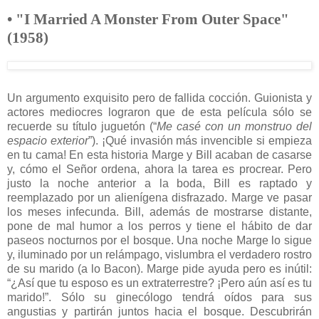
• "I Married A Monster From Outer Space"
(1958)
Un argumento exquisito pero de fallida cocción. Guionista y
actores mediocres lograron que de esta película sólo se
recuerde su título juguetón (“
Me casé con un monstruo del
espacio exterior
”). ¡Qué invasión más invencible si empieza
en tu cama! En esta historia Marge y Bill acaban de casarse
y, cómo el Señor ordena, ahora la tarea es procrear. Pero
justo la noche anterior a la boda, Bill es raptado y
reemplazado por un alienígena disfrazado. Marge ve pasar
los meses infecunda. Bill, además de mostrarse distante,
pone de mal humor a los perros y tiene el hábito de dar
paseos nocturnos por el bosque. Una noche Marge lo sigue
y, iluminado por un relámpago, vislumbra el verdadero rostro
de su marido (a lo Bacon). Marge pide ayuda pero es inútil:
“¿Así que tu esposo es un extraterrestre? ¡Pero aún así es tu
marido!”. Sólo su ginecólogo tendrá oídos para sus
angustias y partirán juntos hacia el bosque. Descubrirán