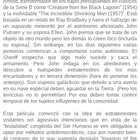
Arnold, transformador de los bajos presupuestos en clásicos
de la Serie B como “Creature from the Black Lagoon” (1954)
y la inolvidable “The Incredible Shrinking Man (1957)”. Está
basada en un relato de Ray Bradbury y narra el hallazgo de
un supuesto meteorito por el astrónomo aficionado John
Putnam y su esposa Ellen. John piensa que se trata de un
objeto de otro mundo pero los demás lo creen loco (incluida
su esposa). Sin embargo, en los días siguientes varias
personas comienzan a comportarse como autómatas. El
Sheriff sospecha que algo malo sucede y saca el
armamento. Pero John indaga en los alrededores y
descubre a huéspedes extraterrestres de los más
encantadores y en tercera dimensión (hora de ponerse los
anteojos). Son viajeros galácticos que debido a una avería
en su nave especial deben aguardar en la Tierra. ¡Pero los
terrícolas no lo permitirían! Por eso deben tomar control
temporal de los sujetos influyentes de la comunidad.
Esta película comenzó con la idea de extraterrestres
visitantes sin agresivas intenciones que en vista de la
“brutalidad” congénita del Ser Humano se ven obligados a
optar por métodos antidemocráticos, casi por nuestro bien.
Al contrario de lo que sugeriría después “Invasion of the