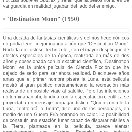
noticias sobre el
Sputnik
y sentir que aquellos hombres de
vanguardia en realidad jugaban del lado del enemigo.
• "
Destination Moon" (1950)
Una década de fantasías científicas y delirios hegemónicos
no podía tener mejor inauguración que “Destination Moon”.
Rodada en costoso Technicolor, con el mayor despliegue de
efectos especiales de la época, realizada en más de dos
años y obsesionada con la exactitud científica, “Destination
Moon” es la única película de Ciencia Ficción que ha
dejado de serlo para ser ahora realidad. Diecinueve años
antes que el primer hombre pisara la Luna, esta película
mostró al gran público norteamericano la recreación más
realista de un posible viaje al satélite. Pero las intenciones
no terminaban ahí, fundida con la especulación científica se
proyectaba un mensaje propagandístico. “Quien controle la
Luna, controlará la Tierra”, dice uno de los personajes, en
medio de una Guerra Fría entrando en calor. La posibilidad
de construir una estación lunar capaz de disparar misiles a
la Tierra, planteada en la película, parece alentar