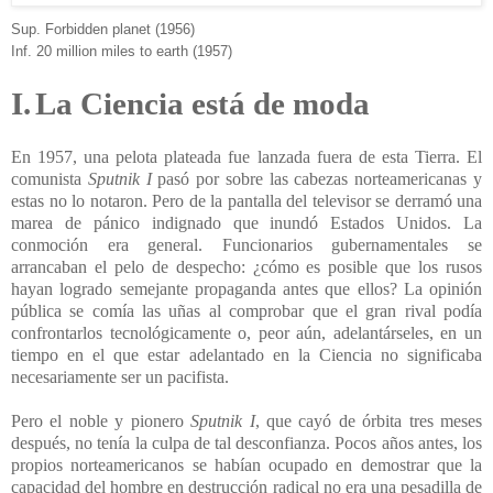
Sup. Forbidden planet (1956)
Inf. 20 million miles to earth (1957)
I.
La Ciencia está de moda
En 1957, una pelota plateada fue lanzada fuera de esta Tierra. El
comunista
Sputnik I
pasó por sobre las cabezas norteamericanas y
estas no lo notaron. Pero de la pantalla del televisor se derramó una
marea de pánico indignado que inundó Estados Unidos. La
conmoción era general. Funcionarios gubernamentales se
arrancaban el pelo de despecho: ¿cómo es posible que los rusos
hayan logrado semejante propaganda antes que ellos? La opinión
pública se comía las uñas al comprobar que el gran rival podía
confrontarlos tecnológicamente o, peor aún, adelantárseles, en un
tiempo en el que estar adelantado en la Ciencia no significaba
necesariamente ser un pacifista.
Pero el noble y pionero
Sputnik I
, que cayó de órbita tres meses
después, no tenía la culpa de tal desconfianza. Pocos años antes, los
propios norteamericanos se habían ocupado en demostrar que la
capacidad del hombre en destrucción radical no era una pesadilla de