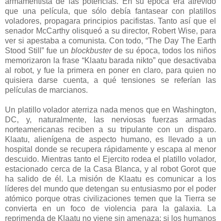
armamentista de las potencias. En su época era atrevido
que una película, que sólo debía fantasear con platillos
voladores, propagara principios pacifistas. Tanto así que el
senador McCarthy olisqueó a su director, Robert Wise, para
ver si apestaba a comunista. Con todo, “The Day The Earth
Stood Still” fue un
blockbuster
de su época, todos los niños
memorizaron la frase “Klaatu barada nikto” que desactivaba
al robot, y fue la primera en poner en claro, para quien no
quisiera darse cuenta, a qué tensiones se referían las
películas de marcianos.
Un platillo volador aterriza nada menos que en Washington,
DC, y, naturalmente, las nerviosas fuerzas armadas
norteamericanas reciben a su tripulante con un disparo.
Klaatu, alienígena de aspecto humano, es llevado a un
hospital donde se recupera rápidamente y escapa al menor
descuido. Mientras tanto el Ejercito rodea el platillo volador,
estacionado cerca de la Casa Blanca, y al robot Gorot que
ha salido de él. La misión de Klaatu es comunicar a los
líderes del mundo que detengan su entusiasmo por el poder
atómico porque otras civilizaciones temen que la Tierra se
convierta en un foco de violencia para la galaxia. La
reprimenda de Klaatu no viene sin amenaza: si los humanos