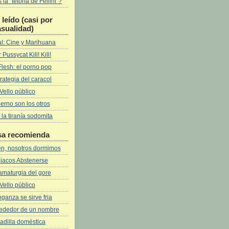
la "tetona de Fellini"?
leí­do (casi por
asualidad)
l: Cine y Marihuana
 Pussycat Kill! Kill!
Flesh: el porno pop
rategia del caracol
Vello público
fierno son los otros
 la tiranía sodomita
sa recomienda
ven, nosotros dormimos
iacos Abstenerse
amaturgia del gore
Vello público
ganza se sirve fria
rededor de un nombre
adilla doméstica