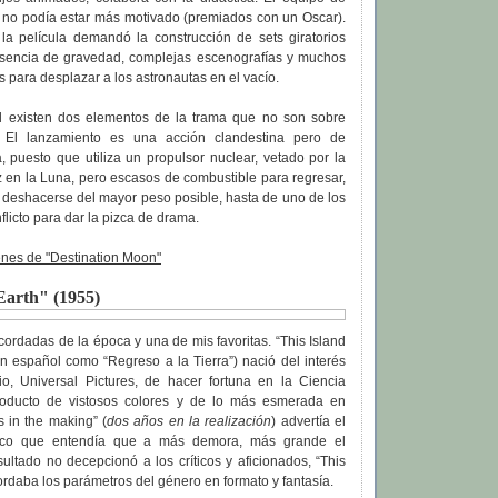
s no podía estar más motivado (premiados con un Oscar).
 la película demandó la construcción de sets giratorios
usencia de gravedad, complejas escenografías y muchos
 para desplazar a los astronautas en el vacío.
l existen dos elementos de la trama que no son sobre
s. El lanzamiento es una acción clandestina pero de
a, puesto que utiliza un propulsor nuclear, vetado por la
 en la Luna, pero escasos de combustible para regresar,
e deshacerse del mayor peso posible, hasta de uno de los
flicto para dar la pizca de drama.
nes de "Destination Moon"
 Earth" (1955)
ordadas de la época y una de mis favoritas. “This Island
n español como “Regreso a la Tierra”) nació del interés
o, Universal Pictures, de hacer fortuna en la Ciencia
roducto de vistosos colores y de lo más esmerada en
s in the making” (
dos años en la realización
) advertía el
lico que entendía que a más demora, más grande el
sultado no decepcionó a los críticos y aficionados, “This
ordaba los parámetros del género en formato y fantasía.