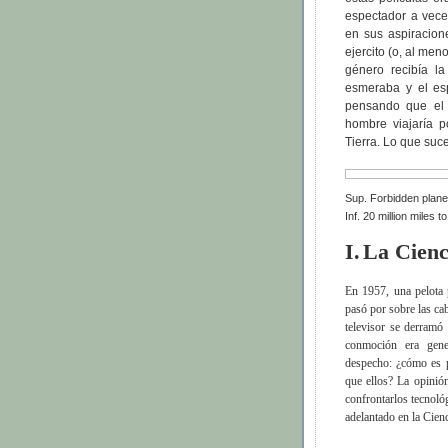
espectador a vece
en sus aspiracion
ejercito (o, al me
género recibía l
esmeraba y el esp
pensando que el
hombre viajaría p
Tierra. Lo que suc
Sup. Forbidden plane
Inf. 20 million miles t
I.
La Cienc
En 1957, una pelota 
pasó por sobre las cab
televisor se derram
conmoción era gene
despecho: ¿cómo es p
que ellos? La opinió
confrontarlos tecnoló
adelantado en la Cienc