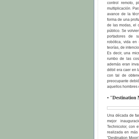
control remoto, 
multiplicación. Pa
avance de la técn
forma de una profu
de las modas, el 
público. Se volvier
portadores de sa
robótica, vida en 
teorías, de intenci
Es decir, una mic
rumbo de las cos
además eran inva
débil era caer en l
con tal de obten
preocupante debió 
aquellos hombres 
• "
Destination
Una década de fant
mejor inaugura
Technicolor, con 
realizada en más 
“Destination Moon