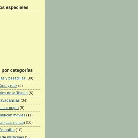
os especiales
 por categorías
as y pesadillas
(30)
Cine y rock
(5)
les de la Tetona
(6)
ravagancias
(34)
umor negro
(9)
merican movies
(11)
al (casi nunca)
(10)
Pornofília
(10)
 de multicines
(5)