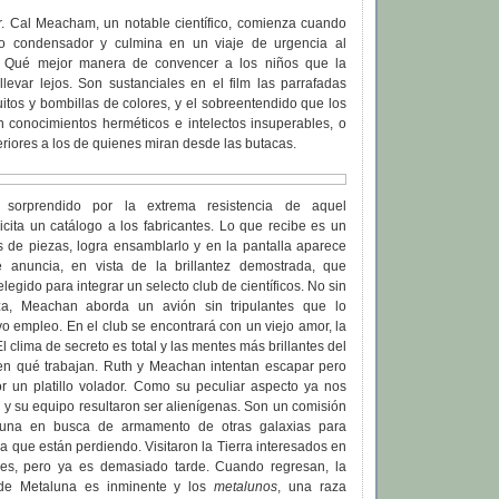
r. Cal Meacham, un notable científico, comienza cuando
to condensador y culmina en un viaje de urgencia al
. Qué mejor manera de convencer a los niños que la
levar lejos. Son sustanciales en el film las parrafadas
rcuitos y bombillas de colores, y el sobreentendido que los
 conocimientos herméticos e intelectos insuperables, o
iores a los de quienes miran desde las butacas.
orprendido por la extrema resistencia de aquel
cita un catálogo a los fabricantes. Lo que recibe es un
es de piezas, logra ensamblarlo y en la pantalla aparece
e anuncia, en vista de la brillantez demostrada, que
egido para integrar un selecto club de científicos. No sin
nza, Meachan aborda un avión sin tripulantes que lo
 empleo. En el club se encontrará con un viejo amor, la
 clima de secreto es total y las mentes más brillantes del
n qué trabajan. Ruth y Meachan intentan escapar pero
r un platillo volador. Como su peculiar aspecto ya nos
 y su equipo resultaron ser alienígenas. Son un comisión
luna en busca de armamento de otras galaxias para
a que están perdiendo. Visitaron la Tierra interesados en
res, pero ya es demasiado tarde. Cuando regresan, la
l de Metaluna es inminente y los
metalunos
, una raza