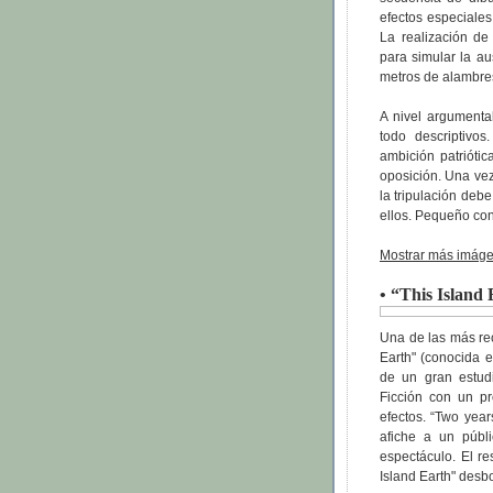
efectos especiale
La realización de
para simular la a
metros de alambres
A nivel argumenta
todo descriptivo
ambición patriótic
oposición. Una vez
la tripulación deb
ellos. Pequeño con
Mostrar más imáge
• “This Island
Una de las más rec
Earth" (conocida e
de un gran estudi
Ficción con un p
efectos. “Two year
afiche a un púb
espectáculo. El re
Island Earth" desb