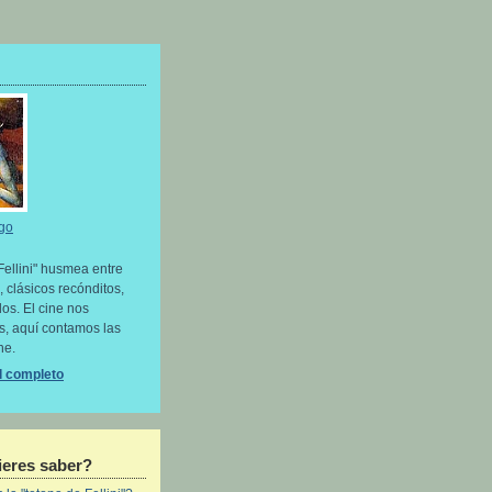
go
Fellini" husmea entre
, clásicos recónditos,
os. El cine nos
as, aquí contamos las
ne.
il completo
eres saber?