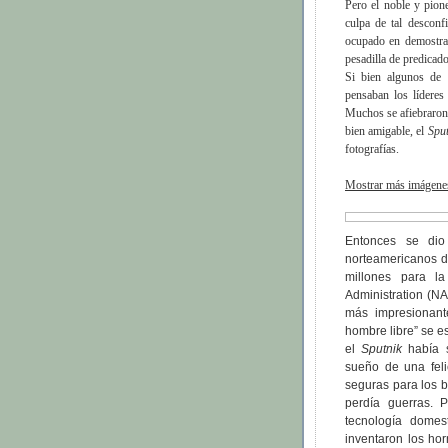
Pero el noble y pio
culpa de tal desconf
ocupado en demostrar
pesadilla de predicado
Si bien algunos de 
pensaban los lídere
Muchos se afiebraron
bien amigable, el
Sput
fotografías.
Mostrar más imágenes
Entonces se dio
norteamericanos di
millones para l
Administration (N
más impresionante
hombre libre” se e
el
Sputnik
había s
sueño de una feli
seguras para los 
perdía guerras. 
tecnología domes
inventaron los ho