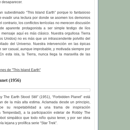
e desaparecer.
an subestimado “This Island Earth” porque lo fantasioso
e evadir una lectura por donde se asomen los demonios
l contrario, los conflictos terrícolas no merecen discusión
e aparente protagonista a ser simple testigo de líos
El mensaje aquí es más clásico. Nuestra orgullosa Tierra
os Unidos) no es más que un intrascendente polvillo del
llado del Universo. Nuestra intervención en las épicas
e ser casual, aunque improbable, y motivada siempre por
En esta isla, la Tierra, nunca llega la maravilla de las
es de "This Island Earth"
anet (1956)
 The Earth Stood Still” (1951), “Forbidden Planet” está
an de la más alta estima. Aclamada desde un principio,
ebe su respetabilidad a una trama de inspiración
 Tempestad), a la participación estelar de Robby The
obot simpático que todo niño quiso tener, y por ser obra
a lejana y prolífica serie “Star Trek”.