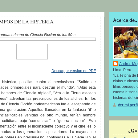
Acerca de..
MPOS DE LA HISTERIA
orteamericano de Ciencia Ficción de los 50´s
Andrés Me
Lima, Peru
Descargar versión en PDF
"La Tetona de 
cintas curiosas
istérica, pastillas contra el nerviosismo. “Salido de
films perseguid
dades primordiales para destruir el mundo”, “¡Algo está
cuenta histori
 hombres de Ciencia rápido!”, “Vea a la Tierra atacada
historias del ci
ores”, advertían las prescripciones de los afiches. En los
e de Ciencia Ficción norteamericano fue el escaparate de
Ver mi perf
una generación. Aquellos llamados en la fantasía “it” o
 inclasificables venidas de otro mundo, tenían nombre
 cotidiana bajo “comunistas” o “guerra nuclear”. Esta
mentación entre el inconsciente colectivo y el cine, es lo
¿Qui
inadas a las generaciones posteriores. La mayoría de
ran pobres en presupuesto, confinadas a la Serie B y al