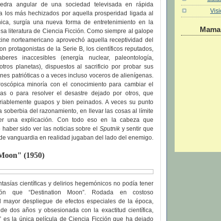
piedra angular de una sociedad televisada en rápida
Vis
ra los más hechizados por aquella prosperidad ligada al
ica, surgía una nueva forma de entretenimiento en la
Maman
sa literatura de Ciencia Ficción. Como siempre al galope
cine norteamericano aprovechó aquella receptividad del
on protagonistas de la Serie B, los científicos reputados,
beres inaccesibles (energía nuclear, paleontología,
otros planetas), dispuestos al sacrificio por probar sus
ones patrióticas o a veces incluso voceros de alienígenas.
roscópica minoría con el conocimiento para cambiar el
as o para resolver el desastre dejado por otros, que
riablemente guapos y bien peinados. A veces su punto
a soberbia del razonamiento, en llevar las cosas al límite
er una explicación. Con todo eso en la cabeza que
haber sido ver las noticias sobre el
Sputnik
y sentir que
de vanguardia en realidad jugaban del lado del enemigo.
 Moon" (1950)
asías científicas y delirios hegemónicos no podía tener
ción que “Destination Moon”. Rodada en costoso
el mayor despliegue de efectos especiales de la época,
de dos años y obsesionada con la exactitud científica,
” es la única película de Ciencia Ficción que ha dejado