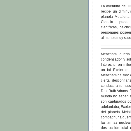
La aventura del D
recibe un diminu
planeta Metaluna
Ciencia te puede l
científicas, los ci
personajes poseen
al menos muy super
Meacham queda s
condensador y soli
Interocitor en mil
un tal Exeter qu
Meacham ha sido el
cierta desconfia
conduce a su nuevo
Dra. Ruth Adams. El
mundo no saben e
son capturados po
adelantaba, Exeter
del planeta Meta
combatir una guerr
las armas nuclea
destrucción tota