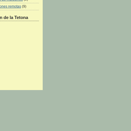
iones remotas
(9)
 de la Tetona