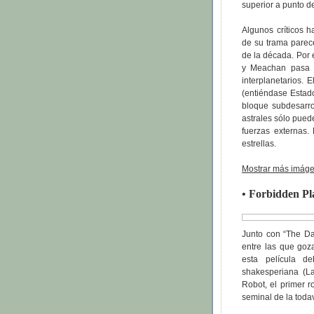
superior a punto d
Algunos críticos h
de su trama parec
de la década. Por e
y Meachan pasa d
interplanetarios. 
(entiéndase Estad
bloque subdesarro
astrales sólo pued
fuerzas externas. 
estrellas.
Mostrar más imágen
• Forbidden Pl
Junto con “The Day
entre las que goz
esta película d
shakesperiana (La
Robot, el primer r
seminal de la todaví