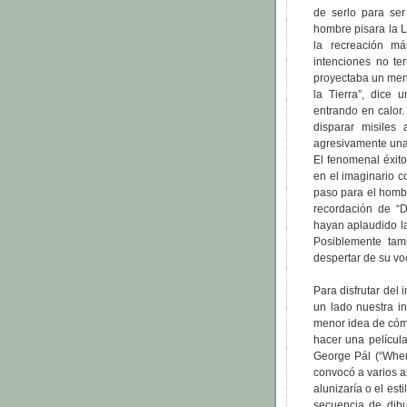
de serlo para ser
hombre pisara la L
la recreación má
intenciones no te
proyectaba un mens
la Tierra”, dice
entrando en calor.
disparar misiles 
agresivamente una
El fenomenal éxit
en el imaginario c
paso para el hombr
recordación de “D
hayan aplaudido la
Posiblemente tamb
despertar de su vo
Para disfrutar del
un lado nuestra in
menor idea de cómo
hacer una película
George Pál (“When
convocó a varios a
alunizaría o el est
secuencia de dibu