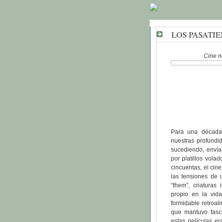
LOS PASATIE
Cine n
Para una década h
nuestras profundi
sucediendo, envía
por platillos volad
cincuentas, el cin
las tensiones de 
“them”, criaturas
propio en la vida
formidable retroali
que mantuvo fasc
estas películas e