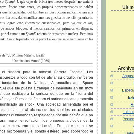
nero
Sputnik I
, que cayó de órbita tres meses después, no tenía la
Ultim
ianza. Pocos años antes, los propios norteamericanos se habían
 que la capacidad del hombre en destrucción radical no era una
res. La actividad científica entonces gozaba de atención prioritaria.
sus logros eran éticamente cuestionables, pero ya que es así,
s de ambos bloques, al menos seamos los primeros en disparar.
 por el temor a un
Sputnik
relleno de armamento nuclear. Pero más
nik II
salió tripulado por la perra Laika, que salió tiernísima en las
 de "20 Million Miles to Earth"
“Destination Moon” (1950)
Archivo
 el disparo para la famosa Carrera Espacial. Los
Angusti
spuestos a todo con tal de aliviar su orgullo, invirtieron
a fundación de la Nacional Aeronautics and Space
ASA) que fue puesta a trabajar de inmediato en un show
Especia
 que restituyera la certeza de que en la “tierra del
Ext
stá mejor. Pues también para el norteamericano promedio
ignificado un shock. Una sociedad alimentada por el
H
cidad material al alcance de los sueldos, en ciudades
Latina
buenos ciudadanos y respaldados por una nación que no
Person
Para mayor ensoñación, los primeros artilugios de la
tica comenzaron su seducción. En los cincuenta se
rnos microondas y el sonido estéreo, pero sobre todo el
Salas