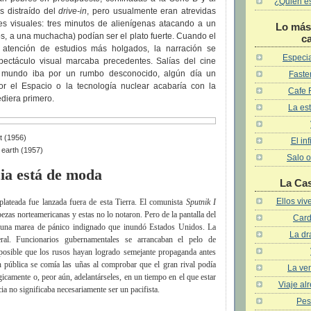
¿Quién es 
s distraído del
drive-in
, pero usualmente eran atrevidas
es visuales: tres minutos de alienígenas atacando a un
Lo más 
nos, a una muchacha) podían ser el plato fuerte. Cuando el
c
a atención de estudios más holgados, la narración se
Especia
ectáculo visual marcaba precedentes. Salías del cine
 mundo iba por un rumbo desconocido, algún día un
Faster
or el Espacio o la tecnología nuclear acabaría con la
Cafe 
ediera primero.
La est
t (1956)
El in
o earth (1957)
Salo o
ia está de moda
La Ca
Ellos vi
plateada fue lanzada fuera de esta Tierra. El comunista
Sputnik I
ezas norteamericanas y estas no lo notaron. Pero de la pantalla del
Card
ó una marea de pánico indignado que inundó Estados Unidos. La
La dr
ral. Funcionarios gubernamentales se arrancaban el pelo de
osible que los rusos hayan logrado semejante propaganda antes
n pública se comía las uñas al comprobar que el gran rival podía
La ven
gicamente o, peor aún, adelantárseles, en un tiempo en el que estar
Viaje al
ia no significaba necesariamente ser un pacifista.
Pes