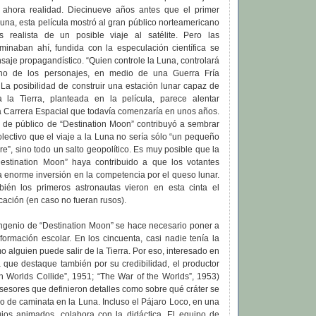
 ahora realidad. Diecinueve años antes que el primer
una, esta película mostró al gran público norteamericano
s realista de un posible viaje al satélite. Pero las
rminaban ahí, fundida con la especulación científica se
aje propagandístico. “Quien controle la Luna, controlará
 uno de los personajes, en medio de una Guerra Fría
 La posibilidad de construir una estación lunar capaz de
a la Tierra, planteada en la película, parece alentar
 Carrera Espacial que todavía comenzaría en unos años.
o de público de “Destination Moon” contribuyó a sembrar
olectivo que el viaje a la Luna no sería sólo “un pequeño
e”, sino todo un salto geopolítico. Es muy posible que la
estination Moon” haya contribuido a que los votantes
 enorme inversión en la competencia por el queso lunar.
ién los primeros astronautas vieron en esta cinta el
cación (en caso no fueran rusos).
 ingenio de “Destination Moon” se hace necesario poner a
formación escolar. En los cincuenta, casi nadie tenía la
 alguien puede salir de la Tierra. Por eso, interesado en
 que destaque también por su credibilidad, el productor
 Worlds Collide”, 1951; “The War of the Worlds”, 1953)
sesores que definieron detalles como sobre qué cráter se
ilo de caminata en la Luna. Incluso el Pájaro Loco, en una
jos animados, colabora con la didáctica. El equipo de