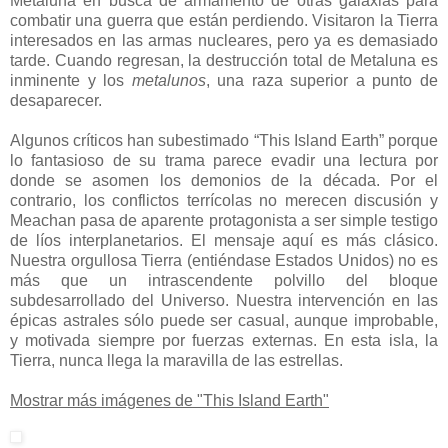
Metaluna en busca de armamento de otras galaxias para
combatir una guerra que están perdiendo. Visitaron la Tierra
interesados en las armas nucleares, pero ya es demasiado
tarde. Cuando regresan, la destrucción total de Metaluna es
inminente y los
metalunos
, una raza superior a punto de
desaparecer.
Algunos críticos han subestimado “This Island Earth” porque
lo fantasioso de su trama parece evadir una lectura por
donde se asomen los demonios de la década. Por el
contrario, los conflictos terrícolas no merecen discusión y
Meachan pasa de aparente protagonista a ser simple testigo
de líos interplanetarios. El mensaje aquí es más clásico.
Nuestra orgullosa Tierra (entiéndase Estados Unidos) no es
más que un intrascendente polvillo del bloque
subdesarrollado del Universo. Nuestra intervención en las
épicas astrales sólo puede ser casual, aunque improbable,
y motivada siempre por fuerzas externas. En esta isla, la
Tierra, nunca llega la maravilla de las estrellas.
Mostrar más imágenes de "This Island Earth"