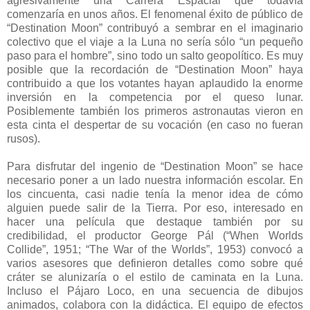
agresivamente una Carrera Espacial que todavía
comenzaría en unos años. El fenomenal éxito de público de
“Destination Moon” contribuyó a sembrar en el imaginario
colectivo que el viaje a la Luna no sería sólo “un pequeño
paso para el hombre”, sino todo un salto geopolítico. Es muy
posible que la recordación de “Destination Moon” haya
contribuido a que los votantes hayan aplaudido la enorme
inversión en la competencia por el queso lunar.
Posiblemente también los primeros astronautas vieron en
esta cinta el despertar de su vocación (en caso no fueran
rusos).
Para disfrutar del ingenio de “Destination Moon” se hace
necesario poner a un lado nuestra información escolar. En
los cincuenta, casi nadie tenía la menor idea de cómo
alguien puede salir de la Tierra. Por eso, interesado en
hacer una película que destaque también por su
credibilidad, el productor George Pál (“When Worlds
Collide”, 1951; “The War of the Worlds”, 1953) convocó a
varios asesores que definieron detalles como sobre qué
cráter se alunizaría o el estilo de caminata en la Luna.
Incluso el Pájaro Loco, en una secuencia de dibujos
animados, colabora con la didáctica. El equipo de efectos