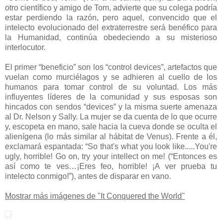
otro científico y amigo de Tom, advierte que su colega podría
estar perdiendo la razón, pero aquel, convencido que el
intelecto evolucionado del extraterrestre será benéfico para
la Humanidad, continúa obedeciendo a su misterioso
interlocutor.
El primer “beneficio” son los “control devices”, artefactos que
vuelan como murciélagos y se adhieren al cuello de los
humanos para tomar control de su voluntad. Los más
influyentes líderes de la comunidad y sus esposas son
hincados con sendos “devices” y la misma suerte amenaza
al Dr. Nelson y Sally. La mujer se da cuenta de lo que ocurre
y, escopeta en mano, sale hacia la cueva donde se oculta el
alienígena (lo más similar al hábitat de Venus). Frente a él,
exclamará espantada: “So that's what you look like.....You're
ugly, horrible! Go on, try your intellect on me! (“Entonces es
así como te ves…¡Eres feo, horrible! ¡A ver prueba tu
intelecto conmigo!”), antes de disparar en vano.
Mostrar más imágenes de "It Conquered the World"