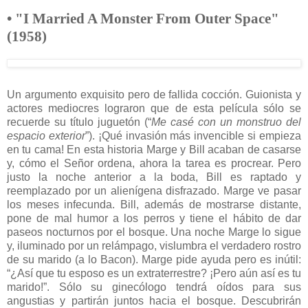
• "I Married A Monster From Outer Space"
(1958)
Un argumento exquisito pero de fallida cocción. Guionista y
actores mediocres lograron que de esta película sólo se
recuerde su título juguetón (“
Me casé con un monstruo del
espacio exterior
”). ¡Qué invasión más invencible si empieza
en tu cama! En esta historia Marge y Bill acaban de casarse
y, cómo el Señor ordena, ahora la tarea es procrear. Pero
justo la noche anterior a la boda, Bill es raptado y
reemplazado por un alienígena disfrazado. Marge ve pasar
los meses infecunda. Bill, además de mostrarse distante,
pone de mal humor a los perros y tiene el hábito de dar
paseos nocturnos por el bosque. Una noche Marge lo sigue
y, iluminado por un relámpago, vislumbra el verdadero rostro
de su marido (a lo Bacon). Marge pide ayuda pero es inútil:
“¿Así que tu esposo es un extraterrestre? ¡Pero aún así es tu
marido!”. Sólo su ginecólogo tendrá oídos para sus
angustias y partirán juntos hacia el bosque. Descubrirán