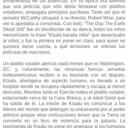
armamentista de las potencias. En su época era atrevido
que una película, que sólo debía fantasear con platillos
voladores, propagara principios pacifistas. Tanto así que el
senador McCarthy olisqueó a su director, Robert Wise, para
ver si apestaba a comunista. Con todo, “The Day The Earth
Stood Still” fue un
blockbuster
de su época, todos los niños
memorizaron la frase “Klaatu barada nikto” que desactivaba
al robot, y fue la primera en poner en claro, para quien no
quisiera darse cuenta, a qué tensiones se referían las
películas de marcianos.
Un platillo volador aterriza nada menos que en Washington,
DC, y, naturalmente, las nerviosas fuerzas armadas
norteamericanas reciben a su tripulante con un disparo.
Klaatu, alienígena de aspecto humano, es llevado a un
hospital donde se recupera rápidamente y escapa al menor
descuido. Mientras tanto el Ejercito rodea el platillo volador,
estacionado cerca de la Casa Blanca, y al robot Gorot que
ha salido de él. La misión de Klaatu es comunicar a los
líderes del mundo que detengan su entusiasmo por el poder
atómico porque otras civilizaciones temen que la Tierra se
convierta en un foco de violencia para la galaxia. La
reprimenda de Klaatu no viene sin amenaza: si los humanos