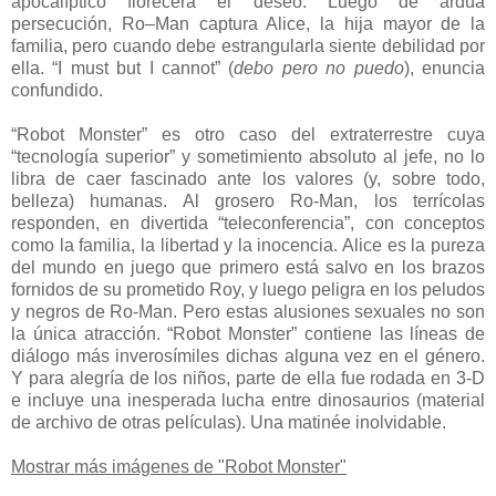
apocalíptico florecerá el deseo. Luego de ardua
persecución, Ro–Man captura Alice, la hija mayor de la
familia, pero cuando debe estrangularla siente debilidad por
ella. “I must but I cannot” (
debo pero no puedo
), enuncia
confundido.
“Robot Monster” es otro caso del extraterrestre cuya
“tecnología superior” y sometimiento absoluto al jefe, no lo
libra de caer fascinado ante los valores (y, sobre todo,
belleza) humanas. Al grosero Ro-Man, los terrícolas
responden, en divertida “teleconferencia”, con conceptos
como la familia, la libertad y la inocencia. Alice es la pureza
del mundo en juego que primero está salvo en los brazos
fornidos de su prometido Roy, y luego peligra en los peludos
y negros de Ro-Man. Pero estas alusiones sexuales no son
la única atracción. “Robot Monster” contiene las líneas de
diálogo más inverosímiles dichas alguna vez en el género.
Y para alegría de los niños, parte de ella fue rodada en 3-D
e incluye una inesperada lucha entre dinosaurios (material
de archivo de otras películas). Una matinée inolvidable.
Mostrar más imágenes de "Robot Monster"