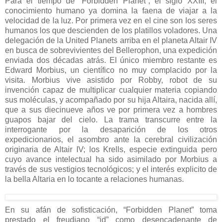
Para el tiempo de “Forbidden Planet”, el siglo XXIII, el
conocimiento humano ya domina la faena de viajar a la
velocidad de la luz. Por primera vez en el cine son los seres
humanos los que descienden de los platillos voladores. Una
delegación de la United Planets arriba en el planeta Altair IV
en busca de sobrevivientes del Bellerophon, una expedición
enviada dos décadas atrás. El único miembro restante es
Edward Morbius, un científico no muy complacido por la
visita. Morbius vive asistido por Robby, robot de su
invención capaz de multiplicar cualquier materia copiando
sus moléculas, y acompañado por su hija Altaira, nacida allí,
que a sus diecinueve años ve por primera vez a hombres
guapos bajar del cielo. La trama transcurre entre la
interrogante por la desaparición de los otros
expedicionarios, el asombro ante la cerebral civilización
originaria de Altair IV; los Krells, especie extinguida pero
cuyo avance intelectual ha sido asimilado por Morbius a
través de sus vestigios tecnológicos; y el interés explicito de
la bella Altaria en lo tocante a relaciones humanas.
En su afán de sofisticación, “Forbidden Planet” toma
prestado el freudiano “id” como desencadenante de