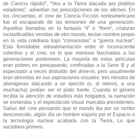
de Ciencia rápido!”, “Vea a la Tierra atacada por platillos
voladores”, advertían las prescripciones de los afiches. En
los cincuentas, el cine de Ciencia Ficción norteamericano
fue el escaparate de las tensiones de una generación.
Aquellos llamados en la fantasía “it” o “them”, criaturas
inclasificables venidas de otro mundo, tenían nombre propio
en la vida cotidiana bajo “comunistas” o “guerra nuclear”.
Esta formidable retroalimentación entre el inconsciente
colectivo y el cine, es lo que mantuvo fascinadas a las
generaciones posteriores. La mayoría de estas películas
eran pobres en presupuesto, confinadas a la Serie B y al
espectador a veces distraído del
drive-in
, pero usualmente
eran atrevidas en sus aspiraciones visuales: tres minutos de
alienígenas atacando a un ejercito (o, al menos, a una
muchacha) podían ser el plato fuerte. Cuando el género
recibía la atención de estudios más holgados, la narración
se esmeraba y el espectáculo visual marcaba precedentes.
Salías del cine pensando que el mundo iba por un rumbo
desconocido, algún día un hombre viajaría por el Espacio o
la tecnología nuclear acabaría con la Tierra. Lo que
sucediera primero.