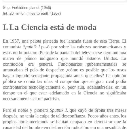
Sup. Forbidden planet (1956)
Inf. 20 million miles to earth (1957)
I.
La Ciencia está de moda
En 1957, una pelota plateada fue lanzada fuera de esta Tierra. El
comunista
Sputnik I
pasó por sobre las cabezas norteamericanas y
estas no lo notaron. Pero de la pantalla del televisor se derramó una
marea de pánico indignado que inundó Estados Unidos. La
conmoción era general. Funcionarios gubernamentales se
arrancaban el pelo de despecho: ¿cómo es posible que los rusos
hayan logrado semejante propaganda antes que ellos? La opinión
pública se comía las uñas al comprobar que el gran rival podía
confrontarlos tecnológicamente o, peor aún, adelantárseles, en un
tiempo en el que estar adelantado en la Ciencia no significaba
necesariamente ser un pacifista.
Pero el noble y pionero
Sputnik I
, que cayó de órbita tres meses
después, no tenía la culpa de tal desconfianza. Pocos años antes, los
propios norteamericanos se habían ocupado en demostrar que la
capacidad del hombre en destrucción radical no era una pesadilla de