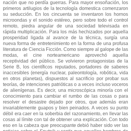
nación que no perdía guerras. Para mayor ensoñación, los
primeros artilugios de la tecnología domestica comenzaron
su seducción. En los cincuenta se inventaron los hornos
microondas y el sonido estéreo, pero sobre todo el control
remoto, piedra angular de una sociedad televisada en
rápida multiplicación. Para los más hechizados por aquella
prosperidad ligada al avance de la técnica, surgía una
nueva forma de entretenimiento en la forma de una profusa
literatura de Ciencia Ficción. Como siempre al galope de las
modas, el cine norteamericano aprovechó aquella
receptividad del público. Se volvieron protagonistas de la
Serie B, los científicos reputados, portadores de saberes
inaccesibles (energía nuclear, paleontología, robótica, vida
en otros planetas), dispuestos al sacrificio por probar sus
teorías, de intenciones patrióticas o a veces incluso voceros
de alienígenas. Es decir, una microscópica minoría con el
conocimiento para cambiar el rumbo de las cosas o para
resolver el desastre dejado por otros, que además eran
invariablemente guapos y bien peinados. A veces su punto
débil era caer en la soberbia del razonamiento, en llevar las
cosas al límite con tal de obtener una explicación. Con todo
eso en la cabeza que preocupante debió haber sido ver las