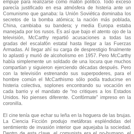
empuje para realizarse como matón político. Todo exceso
parecía justificado en esa atmósfera de histeria ante un
Comunismo que ganaba: la Unión Soviética dominaba los
secretos de la bomba atómica; la nación más poblada,
China, cambiaba su bandera; y media Europa estaba
manejada por los rusos. Es así que bajo el atento ojo de la
televisión, McCarthy repartió acusaciones a todas las
gradas del escalafón estatal hasta llegar a las Fuerzas
Armadas. Al llegar ahí su carga de desprestigio finalmente
lo aplastó y murió de alcoholismo en 1957. Pero McCarthy
había simplemente un soldado de una locura que muchos
compartían y siguieron ejerciendo décadas después. Pero
con la televisión estrenando sus superpoderes, para el
hombre común el McCarthismo sólo podía traducirse en
histeria colectiva, soplones encontrando su vocación en
cada barrio y el mandato de “no critiques a los Estados
Unidos. No pienses diferente. Confórmate” impreso en la
coronilla.
El cine tenía que echar su leña en la hoguera de las brujas.
La Ciencia Ficción produjo metáforas espléndidas del
sentimiento de invasión interior que aquejaba la sociedad.
Dentro de esta clave, el comunista era el no-humano, el