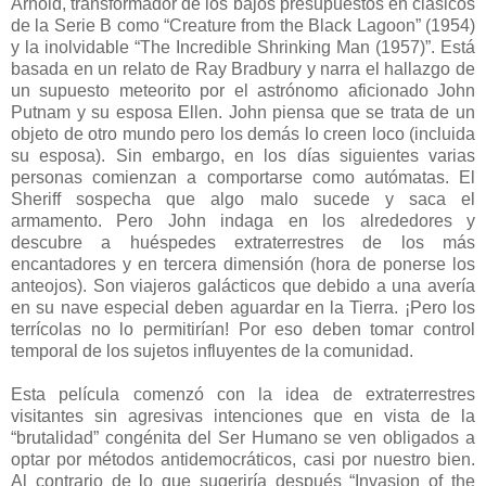
Arnold, transformador de los bajos presupuestos en clásicos
de la Serie B como “Creature from the Black Lagoon” (1954)
y la inolvidable “The Incredible Shrinking Man (1957)”. Está
basada en un relato de Ray Bradbury y narra el hallazgo de
un supuesto meteorito por el astrónomo aficionado John
Putnam y su esposa Ellen. John piensa que se trata de un
objeto de otro mundo pero los demás lo creen loco (incluida
su esposa). Sin embargo, en los días siguientes varias
personas comienzan a comportarse como autómatas. El
Sheriff sospecha que algo malo sucede y saca el
armamento. Pero John indaga en los alrededores y
descubre a huéspedes extraterrestres de los más
encantadores y en tercera dimensión (hora de ponerse los
anteojos). Son viajeros galácticos que debido a una avería
en su nave especial deben aguardar en la Tierra. ¡Pero los
terrícolas no lo permitirían! Por eso deben tomar control
temporal de los sujetos influyentes de la comunidad.
Esta película comenzó con la idea de extraterrestres
visitantes sin agresivas intenciones que en vista de la
“brutalidad” congénita del Ser Humano se ven obligados a
optar por métodos antidemocráticos, casi por nuestro bien.
Al contrario de lo que sugeriría después “Invasion of the