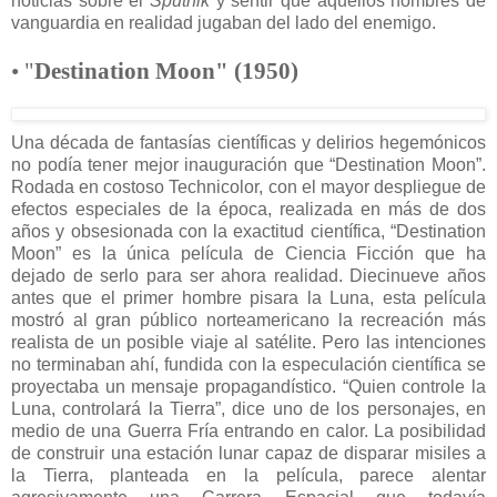
noticias sobre el
Sputnik
y sentir que aquellos hombres de
vanguardia en realidad jugaban del lado del enemigo.
• "
Destination Moon" (1950)
Una década de fantasías científicas y delirios hegemónicos
no podía tener mejor inauguración que “Destination Moon”.
Rodada en costoso Technicolor, con el mayor despliegue de
efectos especiales de la época, realizada en más de dos
años y obsesionada con la exactitud científica, “Destination
Moon” es la única película de Ciencia Ficción que ha
dejado de serlo para ser ahora realidad. Diecinueve años
antes que el primer hombre pisara la Luna, esta película
mostró al gran público norteamericano la recreación más
realista de un posible viaje al satélite. Pero las intenciones
no terminaban ahí, fundida con la especulación científica se
proyectaba un mensaje propagandístico. “Quien controle la
Luna, controlará la Tierra”, dice uno de los personajes, en
medio de una Guerra Fría entrando en calor. La posibilidad
de construir una estación lunar capaz de disparar misiles a
la Tierra, planteada en la película, parece alentar