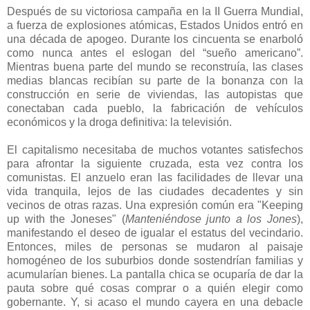
Después de su victoriosa campaña en la II Guerra Mundial,
a fuerza de explosiones atómicas, Estados Unidos entró en
una década de apogeo. Durante los cincuenta se enarboló
como nunca antes el eslogan del “sueño americano”.
Mientras buena parte del mundo se reconstruía, las clases
medias blancas recibían su parte de la bonanza con la
construcción en serie de viviendas, las autopistas que
conectaban cada pueblo, la fabricación de vehículos
económicos y la droga definitiva: la televisión.
El capitalismo necesitaba de muchos votantes satisfechos
para afrontar la siguiente cruzada, esta vez contra los
comunistas. El anzuelo eran las facilidades de llevar una
vida tranquila, lejos de las ciudades decadentes y sin
vecinos de otras razas. Una expresión común era "Keeping
up with the Joneses" (
Manteniéndose junto a los Jones
),
manifestando el deseo de igualar el estatus del vecindario.
Entonces, miles de personas se mudaron al paisaje
homogéneo de los suburbios donde sostendrían familias y
acumularían bienes. La pantalla chica se ocuparía de dar la
pauta sobre qué cosas comprar o a quién elegir como
gobernante. Y, si acaso el mundo cayera en una debacle