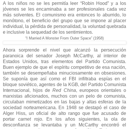
A los niños no se les permitía leer “Robin Hood” y a los
jóvenes se les encaminaba a ser profesionales cada vez
más solventes. El comunismo era entonces lo aburrido, lo
monótono, el beneficio del grupo que se impone al placer
individual, la pérdida de personalidad, la voluntad quebrada
e inclusive la sequedad de los sentimientos.
“I Married A Monster From Outer Space” (1958)
Ahora sorprende el nivel que alcanzó la persecución
paranoica del senador Joseph McCarthy, al interior de
Estados Unidos, tras elementos del Partido Comunista.
Buen ejemplo de que el espíritu competitivo de esa nación,
también se desempeñaba minuciosamente en obsesiones.
Se suponía que así como el FBI infiltraba espías en el
bloque soviético, agentes de la KGB, del Partido Comunista
Internacional, hijos de
Red China
, europeos orientales o
marxistas aficionados, muchos con un pelo de comunista,
circulaban mimetizados en las bajas y altas esferas de la
sociedad norteamericana. En 1948 se destapó el caso de
Alger Hiss, un oficial de alto rango que fue acusado de
portar
carnet
rojo. En los años siguientes, la ola de
desconfianza se levantaba y un McCarthy encontró el