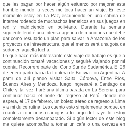
que les pagan por hacer algún esfuerzo por mejorar este
horrible mundo, a veces me toca hacer un viaje. En este
momento estoy en La Paz, escribiendo en una cabina de
Internet rodeado de muchachos frenéticos en sus juegos en
red y maldiciendo en boliviano. Durante la semana
siguiente tendré una intensa agenda de reuniones que debe
dar como resultado un plan para salvar la Amazonía de los
proyectos de infraestructura, que al menos será una gota de
sudor en aquella lucha.
Lo que hace más interesante este viaje de trabajo es que a
continuación tomaré vacaciones y seguiré viajando por mi
cuenta. Recorreré parte del Cono Sur de Sudamérica. El 26
de enero parto hacia la frontera de Bolivia con Argentina. A
partir de allí planeo visitar Salta, Córdova, Entre Ríos,
Buenos Aires y Mendoza, luego ingresaré a Santiago de
Chile y, tal vez, haré una última parada en La Serena, para
continuar hacia el norte de regreso al Perú, donde me
espera, el 17 de febrero, un boleto aéreo de regreso a Lima
y a mi dulce rutina. Les cuento esto simplemente porque, en
cuanto a conocidos o amigos a lo largo del trayecto, estoy
completamente desamparado. Si algún lector de este blog
me quiere acompañar a tomar un café o una cerveza en