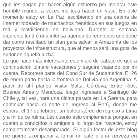
que les pagan por hacer algún esfuerzo por mejorar este
horrible mundo, a veces me toca hacer un viaje. En este
momento estoy en La Paz, escribiendo en una cabina de
Internet rodeado de muchachos frenéticos en sus juegos en
red y maldiciendo en boliviano. Durante la semana
siguiente tendré una intensa agenda de reuniones que debe
dar como resultado un plan para salvar la Amazonía de los
proyectos de infraestructura, que al menos será una gota de
sudor en aquella lucha.
Lo que hace más interesante este viaje de trabajo es que a
continuación tomaré vacaciones y seguiré viajando por mi
cuenta. Recorreré parte del Cono Sur de Sudamérica. El 26
de enero parto hacia la frontera de Bolivia con Argentina. A
partir de allí planeo visitar Salta, Córdova, Entre Ríos,
Buenos Aires y Mendoza, luego ingresaré a Santiago de
Chile y, tal vez, haré una última parada en La Serena, para
continuar hacia el norte de regreso al Perú, donde me
espera, el 17 de febrero, un boleto aéreo de regreso a Lima
y a mi dulce rutina. Les cuento esto simplemente porque, en
cuanto a conocidos o amigos a lo largo del trayecto, estoy
completamente desamparado. Si algún lector de este blog
me quiere acompañar a tomar un café o una cerveza en