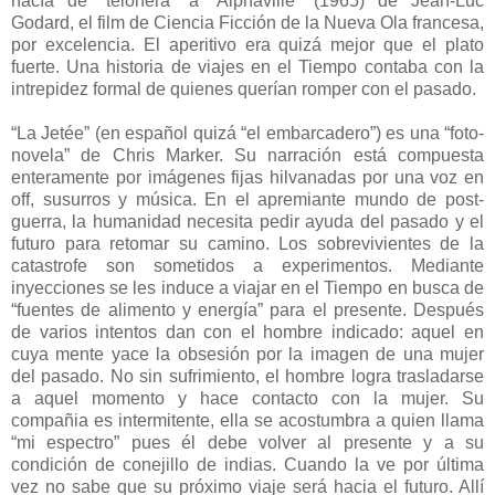
hacía de “telonera” a “Alphaville” (1965) de Jean-Luc
Godard, el film de Ciencia Ficción de la Nueva Ola francesa,
por excelencia. El aperitivo era quizá mejor que el plato
fuerte. Una historia de viajes en el Tiempo contaba con la
intrepidez formal de quienes querían romper con el pasado.
“La Jetée” (en español quizá “el embarcadero”) es una “foto-
novela” de Chris Marker. Su narración está compuesta
enteramente por imágenes fijas hilvanadas por una voz en
off, susurros y música. En el apremiante mundo de post-
guerra, la humanidad necesita pedir ayuda del pasado y el
futuro para retomar su camino. Los sobrevivientes de la
catastrofe son sometidos a experimentos. Mediante
inyecciones se les induce a viajar en el Tiempo en busca de
“fuentes de alimento y energía” para el presente. Después
de varios intentos dan con el hombre indicado: aquel en
cuya mente yace la obsesión por la imagen de una mujer
del pasado. No sin sufrimiento, el hombre logra trasladarse
a aquel momento y hace contacto con la mujer. Su
compañia es intermitente, ella se acostumbra a quien llama
“mi espectro” pues él debe volver al presente y a su
condición de conejillo de indias. Cuando la ve por última
vez no sabe que su próximo viaje será hacia el futuro. Allí