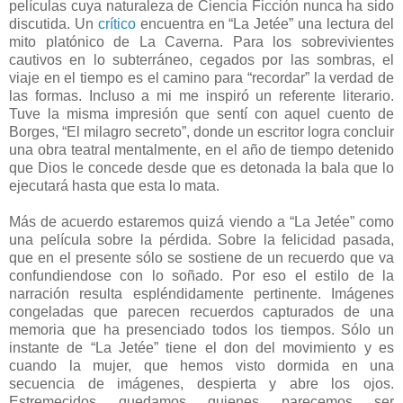
películas cuya naturaleza de Ciencia Ficción nunca ha sido
discutida. Un
crítico
encuentra en “La Jetée” una lectura del
mito platónico de La Caverna. Para los sobrevivientes
cautivos en lo subterráneo, cegados por las sombras, el
viaje en el tiempo es el camino para “recordar” la verdad de
las formas. Incluso a mi me inspiró un referente literario.
Tuve la misma impresión que sentí con aquel cuento de
Borges, “El milagro secreto”, donde un escritor logra concluir
una obra teatral mentalmente, en el año de tiempo detenido
que Dios le concede desde que es detonada la bala que lo
ejecutará hasta que esta lo mata.
Más de acuerdo estaremos quizá viendo a “La Jetée” como
una película sobre la pérdida. Sobre la felicidad pasada,
que en el presente sólo se sostiene de un recuerdo que va
confundiendose con lo soñado. Por eso el estilo de la
narración resulta espléndidamente pertinente. Imágenes
congeladas que parecen recuerdos capturados de una
memoria que ha presenciado todos los tiempos. Sólo un
instante de “La Jetée” tiene el don del movimiento y es
cuando la mujer, que hemos visto dormida en una
secuencia de imágenes, despierta y abre los ojos.
Estremecidos quedamos quienes parecemos ser