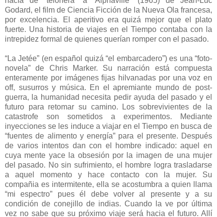
hacía de “telonera” a “Alphaville” (1965) de Jean-Luc
Godard, el film de Ciencia Ficción de la Nueva Ola francesa,
por excelencia. El aperitivo era quizá mejor que el plato
fuerte. Una historia de viajes en el Tiempo contaba con la
intrepidez formal de quienes querían romper con el pasado.
“La Jetée” (en español quizá “el embarcadero”) es una “foto-
novela” de Chris Marker. Su narración está compuesta
enteramente por imágenes fijas hilvanadas por una voz en
off, susurros y música. En el apremiante mundo de post-
guerra, la humanidad necesita pedir ayuda del pasado y el
futuro para retomar su camino. Los sobrevivientes de la
catastrofe son sometidos a experimentos. Mediante
inyecciones se les induce a viajar en el Tiempo en busca de
“fuentes de alimento y energía” para el presente. Después
de varios intentos dan con el hombre indicado: aquel en
cuya mente yace la obsesión por la imagen de una mujer
del pasado. No sin sufrimiento, el hombre logra trasladarse
a aquel momento y hace contacto con la mujer. Su
compañia es intermitente, ella se acostumbra a quien llama
“mi espectro” pues él debe volver al presente y a su
condición de conejillo de indias. Cuando la ve por última
vez no sabe que su próximo viaje será hacia el futuro. Allí