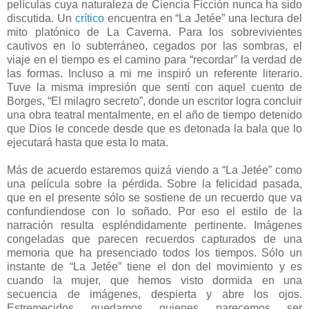
películas cuya naturaleza de Ciencia Ficción nunca ha sido
discutida. Un
crítico
encuentra en “La Jetée” una lectura del
mito platónico de La Caverna. Para los sobrevivientes
cautivos en lo subterráneo, cegados por las sombras, el
viaje en el tiempo es el camino para “recordar” la verdad de
las formas. Incluso a mi me inspiró un referente literario.
Tuve la misma impresión que sentí con aquel cuento de
Borges, “El milagro secreto”, donde un escritor logra concluir
una obra teatral mentalmente, en el año de tiempo detenido
que Dios le concede desde que es detonada la bala que lo
ejecutará hasta que esta lo mata.
Más de acuerdo estaremos quizá viendo a “La Jetée” como
una película sobre la pérdida. Sobre la felicidad pasada,
que en el presente sólo se sostiene de un recuerdo que va
confundiendose con lo soñado. Por eso el estilo de la
narración resulta espléndidamente pertinente. Imágenes
congeladas que parecen recuerdos capturados de una
memoria que ha presenciado todos los tiempos. Sólo un
instante de “La Jetée” tiene el don del movimiento y es
cuando la mujer, que hemos visto dormida en una
secuencia de imágenes, despierta y abre los ojos.
Estremecidos quedamos quienes parecemos ser