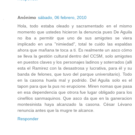
Anónimo
sábado, 06 febrero, 2010
Hola, todo estaba oleado y sacramentado en el mismo
momento que ustedes hicieron la denuncia pues De Aguila
no iba a permitir que uno de sus amigotes se viera
implicado en una "nimiedad", total te cuido las espaldas
ahora que mañana te toca a ti. Es realmente un asco cómo
se lleva la gestión cultural dentro del CCSM, solo amigotes
en puestos claves y los personajes ladinos y soterrados (alli
esta el Ramirez con la desastrosa y lucrativa, para él y su
banda de felones, que tuvo del parque universitario). Todo
en la casona huela mal y podrido. Del Aguila solo es el
tapon para que la pus no erupcione. Miren nomas que pasa
en esa dependencia que otrora fue lugar obligado para los
cinefilos sanmaquinos. Que asco da que en la ganeracion
montesinista haya alcanzado la casona. César Lévano
renuncia antes que la mugre te alcance.
Responder