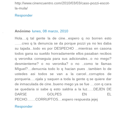
http://www.cinencuentro.com/2010/03/03/caso-pozzi-escot-
la-mula/
Responder
Anónimo
lunes, 08 marzo, 2010
Hola....q tal gente la de cine...espero q no borren esto
.......creo q la denuncia se da porque pozzi ya no les daba
su tajada...todo es por DESPECHO ...mientras en casona
todos gana su sueldo honradamente ellos pasaban recibos
q veronika conseguia para sus adicionales...o no mego?
desmienteme? o no veronika? o no ..como te llamas
MIguel?....denucnia todo lo q hacian pues ..tambien lo de
ustedes asi todos se van a la carcel...corruptos de
porqueria.....ojala y saquen a toda la gente q se quiere dar
de inmaculada de cine..bueno mego ya se fue ....con q cara
se quedaria si sabe q esto saldria a la luz......DEJEN DE
DARSE GOLPES EN EL
PECHO........CORRUPTOS....espero respuesta jejej
Responder