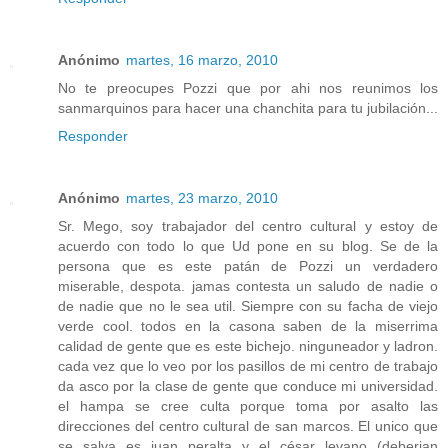
Anónimo
martes, 16 marzo, 2010
No te preocupes Pozzi que por ahi nos reunimos los
sanmarquinos para hacer una chanchita para tu jubilación...
Responder
Anónimo
martes, 23 marzo, 2010
Sr. Mego, soy trabajador del centro cultural y estoy de
acuerdo con todo lo que Ud pone en su blog. Se de la
persona que es este patán de Pozzi un verdadero
miserable, despota. jamas contesta un saludo de nadie o
de nadie que no le sea util. Siempre con su facha de viejo
verde cool. todos en la casona saben de la miserrima
calidad de gente que es este bichejo. ninguneador y ladron.
cada vez que lo veo por los pasillos de mi centro de trabajo
da asco por la clase de gente que conduce mi universidad.
el hampa se cree culta porque toma por asalto las
direcciones del centro cultural de san marcos. El unico que
se salva es juan peralta y el césar levano (deberian