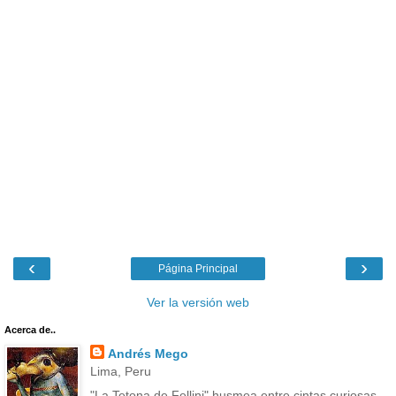
‹
›
Página Principal
Ver la versión web
Acerca de..
Andrés Mego
Lima, Peru
"La Tetona de Fellini" husmea entre cintas curiosas,