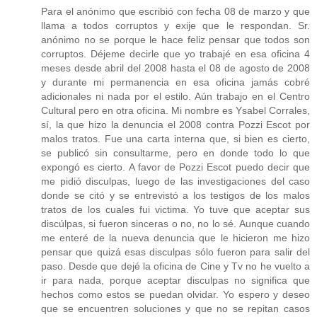
Para el anónimo que escribió con fecha 08 de marzo y que
llama a todos corruptos y exije que le respondan. Sr.
anónimo no se porque le hace feliz pensar que todos son
corruptos. Déjeme decirle que yo trabajé en esa oficina 4
meses desde abril del 2008 hasta el 08 de agosto de 2008
y durante mi permanencia en esa oficina jamás cobré
adicionales ni nada por el estilo. Aún trabajo en el Centro
Cultural pero en otra oficina. Mi nombre es Ysabel Corrales,
sí, la que hizo la denuncia el 2008 contra Pozzi Escot por
malos tratos. Fue una carta interna que, si bien es cierto,
se publicó sin consultarme, pero en donde todo lo que
expongó es cierto. A favor de Pozzi Escot puedo decir que
me pidió disculpas, luego de las investigaciones del caso
donde se citó y se entrevistó a los testigos de los malos
tratos de los cuales fui victima. Yo tuve que aceptar sus
discúlpas, si fueron sinceras o no, no lo sé. Aunque cuando
me enteré de la nueva denuncia que le hicieron me hizo
pensar que quizá esas disculpas sólo fueron para salir del
paso. Desde que dejé la oficina de Cine y Tv no he vuelto a
ir para nada, porque aceptar disculpas no significa que
hechos como estos se puedan olvidar. Yo espero y deseo
que se encuentren soluciones y que no se repitan casos