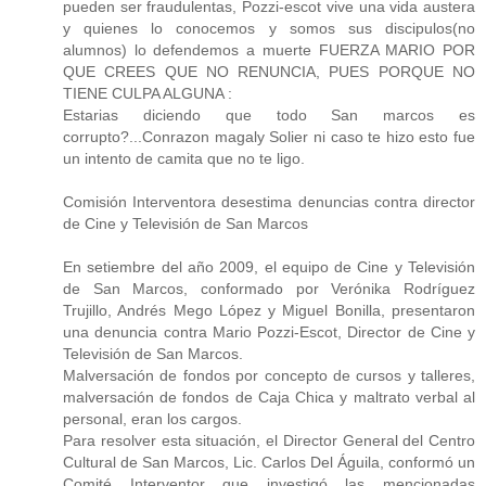
pueden ser fraudulentas, Pozzi-escot vive una vida austera
y quienes lo conocemos y somos sus discipulos(no
alumnos) lo defendemos a muerte FUERZA MARIO POR
QUE CREES QUE NO RENUNCIA, PUES PORQUE NO
TIENE CULPA ALGUNA :
Estarias diciendo que todo San marcos es
corrupto?...Conrazon magaly Solier ni caso te hizo esto fue
un intento de camita que no te ligo.
Comisión Interventora desestima denuncias contra director
de Cine y Televisión de San Marcos
En setiembre del año 2009, el equipo de Cine y Televisión
de San Marcos, conformado por Verónika Rodríguez
Trujillo, Andrés Mego López y Miguel Bonilla, presentaron
una denuncia contra Mario Pozzi-Escot, Director de Cine y
Televisión de San Marcos.
Malversación de fondos por concepto de cursos y talleres,
malversación de fondos de Caja Chica y maltrato verbal al
personal, eran los cargos.
Para resolver esta situación, el Director General del Centro
Cultural de San Marcos, Lic. Carlos Del Águila, conformó un
Comité Interventor que investigó las mencionadas