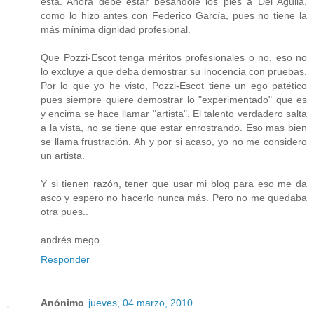
está. Ahora debe estar besándole los pies a Del Aguila,
como lo hizo antes con Federico García, pues no tiene la
más mínima dignidad profesional.
Que Pozzi-Escot tenga méritos profesionales o no, eso no
lo excluye a que deba demostrar su inocencia con pruebas.
Por lo que yo he visto, Pozzi-Escot tiene un ego patético
pues siempre quiere demostrar lo "experimentado" que es
y encima se hace llamar "artista". El talento verdadero salta
a la vista, no se tiene que estar enrostrando. Eso mas bien
se llama frustración. Ah y por si acaso, yo no me considero
un artista.
Y si tienen razón, tener que usar mi blog para eso me da
asco y espero no hacerlo nunca más. Pero no me quedaba
otra pues..
andrés mego
Responder
Anónimo
jueves, 04 marzo, 2010