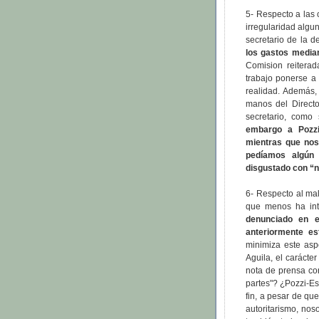
5- Respecto a las
irregularidad algu
secretario de la 
los gastos median
Comision reitera
trabajo ponerse a
realidad. Además,
manos del Directo
secretario, com
embargo a Pozzi-
mientras que nos
pedíamos algún 
disgustado con “n
6- Respecto al mal
que menos ha int
denunciado en 
anteriormente e
minimiza este asp
Aguila, el carácter
nota de prensa co
partes"? ¿Pozzi-E
fin, a pesar de que
autoritarismo, nos