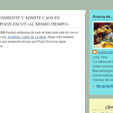
Acerca de..
ESMIENTE Y ADMITE CAOS EN
POZZI-ESCOT (AL MISMO TIEMPO).
010)
Pueden enterarse de qué se trata todo este lio con el
do por
Jonathan Castro de La Mula
. Abajo más detalles
y una sospecha de por qué Pozzi-Escot se sigue
ya.
Andrés Me
Lima, Peru
"La Tetona de 
cintas curiosas
films perseguid
cuenta histori
historias del ci
Ver mi perf
¿Qui