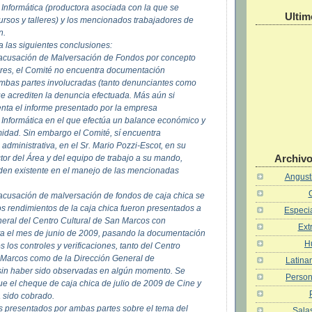
 Informática (productora asociada con la que se
Ultim
ursos y talleres) y los mencionados trabajadores de
n.
a las siguientes conclusiones:
 acusación de Malversación de Fondos por concepto
leres, el Comité no encuentra documentación
ambas partes involucradas (tanto denunciantes como
e acrediten la denuncia efectuada. Más aún si
ta el informe presentado por la empresa
 Informática en el que efectúa un balance económico y
idad. Sin embargo el Comité, sí encuentra
administrativa, en el Sr. Mario Pozzi-Escot, en su
Archivo
tor del Área y del equipo de trabajo a su mando,
den existente en el manejo de las mencionadas
Angusti
 acusación de malversación de fondos de caja chica se
os rendimientos de la caja chica fueron presentados a
Especia
neral del Centro Cultural de San Marcos con
Ext
a el mes de junio de 2009, pasando la documentación
H
 los controles y verificaciones, tanto del Centro
 Marcos como de la Dirección General de
Latina
sin haber sido observadas en algún momento. Se
Person
ue el cheque de caja chica de julio de 2009 de Cine y
a sido cobrado.
os presentados por ambas partes sobre el tema del
Salas