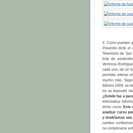
4- Como pueden ap
Polarollo dictó el
Televisión de San
lista de asistent
Verónica Rodrígue
cada uno, da un tot
permitía retener 
mucho más. Según
febrero 2009, se d
no se depositó na
¿Donde fue a para
Informática infor
dicho curso.
Este 
analizar curso po
y tendríamos una s
cambio conformars
no complicarse ant