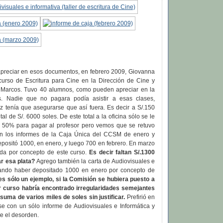
reciar en esos documentos, en febrero 2009, Giovanna
 curso de Escritura para Cine en la Dirección de Cine y
 Marcos. Tuvo 40 alumnos, como pueden apreciar en la
es. Nadie que no pagara podía asistir a esas clases,
z tenía que asegurarse que así fuera. Es decir a S/.150
al de S/. 6000 soles. De este total a la oficina sólo se le
el 50% para pagar al profesor pero vemos que se retuvo
 los informes de la Caja Única del CCSM de enero y
epositó 1000, en enero, y luego 700 en febrero. En marzo
da por concepto de este curso.
Es decir faltan S/.1300
r esa plata?
Agrego también la carta de Audiovisuales e
mando haber depositado 1000 en enero por concepto de
es sólo un ejemplo, si la Comisión se hubiera puesto a
r curso habría encontrado irregularidades semejantes
uma de varios miles de soles sin justificar.
Prefirió en
e con un sólo informe de Audiovisuales e Informática y
e el desorden.