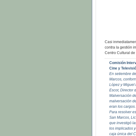
Casi inmediatamen
contra la gestión i
Centro Cultural d
Comisión Inter
Cine y Televis
En setiembre de
Marcos, conform
López y Miguel 
Escot, Director 
Malversación de
malversación de
eran los cargos.
Para resolver es
San Marcos, Lic
que investigó 
los implicados y
caja única del 