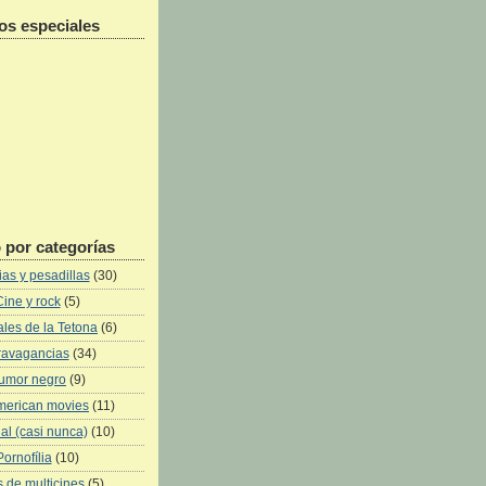
os especiales
 por categorías
as y pesadillas
(30)
Cine y rock
(5)
les de la Tetona
(6)
ravagancias
(34)
umor negro
(9)
merican movies
(11)
al (casi nunca)
(10)
Pornofília
(10)
 de multicines
(5)