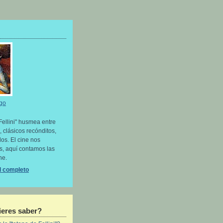
go
Fellini" husmea entre
, clásicos recónditos,
os. El cine nos
as, aquí contamos las
ne.
il completo
eres saber?