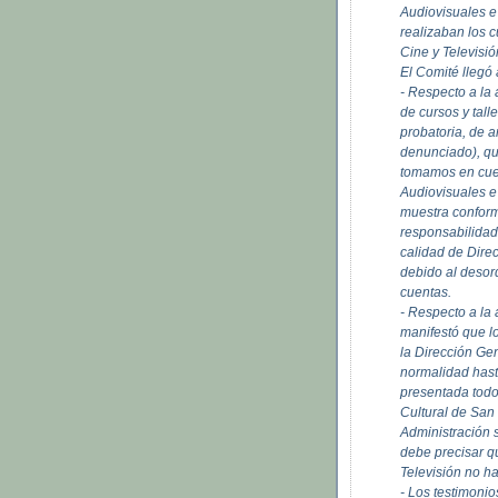
Audiovisuales e
realizaban los c
Cine y Televisió
El Comité llegó 
- Respecto a la
de cursos y tal
probatoria, de 
denunciado), qu
tomamos en cuen
Audiovisuales e
muestra conform
responsabilidad 
calidad de Direc
debido al desor
cuentas.
- Respecto a la
manifestó que l
la Dirección Ge
normalidad hast
presentada todos
Cultural de San
Administración 
debe precisar q
Televisión no h
- Los testimoni