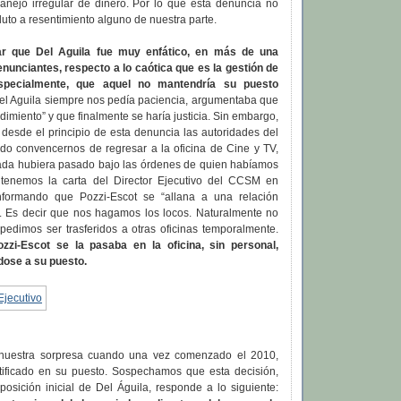
anejo irregular de dinero. Por lo que esta denuncia no
uto a resentimiento alguno de nuestra parte.
ar que Del Aguila fue muy enfático, en más de una
enunciantes, respecto a lo caótica que es la gestión de
especialmente, que aquel no mantendría su puesto
l Aguila siempre nos pedía paciencia, argumentaba que
dimiento” y que finalmente se haría justicia. Sin embargo,
desde el principio de esta denuncia las autoridades del
o convencernos de regresar a la oficina de Cine y TV,
nada hubiera pasado bajo las órdenes de quien habíamos
 tenemos la carta del Director Ejecutivo del CCSM en
nformando que Pozzi-Escot se “allana a una relación
. Es decir que nos hagamos los locos. Naturalmente no
pedimos ser trasferidos a otras oficinas temporalmente.
ozzi-Escot se la pasaba en la oficina, sin personal,
dose a su puesto.
uestra sorpresa cuando una vez comenzado el 2010,
atificado en su puesto. Sospechamos que esta decisión,
posición inicial de Del Águila, responde a lo siguiente: