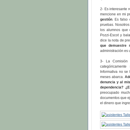
2- Es interesante 
mencione en mi pr
gestión
. Es fals
pruebas. Nosotros
los alumnos que 
Pozzi-Escot y ba
dice la nota de pr
que demuestre s
administración es 
3- La Comisión
categóricamente
Informativa no se
meses abarca.
Ad
denuncia y al mi
dependencia? ¿
preocupado mucho
documentos que eje
el dinero que ingr