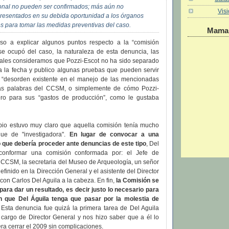
sonal no pueden ser confirmados; más aún no
Vis
resentados en su debida oportunidad a los órganos
s para tomar las medidas preventivas del caso.
Maman
so a explicar algunos puntos respecto a la “comisión
 se ocupó del caso, la naturaleza de esta denuncia, las
uales consideramos que Pozzi-Escot no ha sido separado
a la fecha y publico algunas pruebas que pueden servir
 “desorden existente en el manejo de las mencionadas
las palabras del CCSM, o simplemente de cómo Pozzi-
ero para sus “gastos de producción”, como le gustaba
ipio estuvo muy claro que aquella comisión tenía mucho
que de "investigadora".
En lugar de convocar a una
o que debería proceder ante denuncias de este tipo
, Del
conformar una comisión conformada por: el Jefe de
 CCSM, la secretaria del Museo de Arqueología, un señor
finido en la Dirección General y el asistente del Director
con Carlos Del Aguila a la cabeza. En fin,
la Comisión se
ara dar un resultado, es decir justo lo necesario para
in que Del Águila tenga que pasar por la molestia de
Esta denuncia fue quizá la primera tarea de Del Aguila
cargo de Director General y nos hizo saber que a él lo
era cerrar el 2009 sin complicaciones.