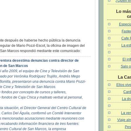
¿Quién es 
Lo más 
c
Especia
Faster
Cafe 
te después de haberse hecho pública la denuncia
La est
rregular de Mario Pozzi-Escot, la oficina de imagen del
e San Marcos respondió mediante este comunicado:
El in
ventora desestima denuncias contra director de
ión de San Marcos
Salo o
l año 2009, el equipo de Cine y Televisión de San
ado por Verónika Rodríguez Trujillo, Andrés Mego
La Ca
Bonilla, presentaron una denuncia contra Mario Pozzi-
Ellos vi
de Cine y Televisión de San Marcos.
Card
 fondos por concepto de cursos y talleres,
 fondos de Caja Chica y maltrato verbal al personal,
La dr
ta situación, el Director General del Centro Cultural de
La ven
. Carlos Del Águila, conformó un Comité Interventor
las mencionadas acusaciones mediante reuniones con
Viaje al
 recabando información financiera de tres fuentes:
Pes
Centro Cultural de San Marcos, la empresa