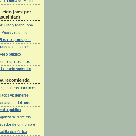
la "tetona de Fellini"?
leí­do (casi por
asualidad)
l: Cine y Marihuana
 Pussycat Kill! Kill!
Flesh: el porno pop
rategia del caracol
Vello público
fierno son los otros
 la tiranía sodomita
sa recomienda
ven, nosotros dormimos
iacos Abstenerse
amaturgia del gore
Vello público
ganza se sirve fria
rededor de un nombre
adilla doméstica