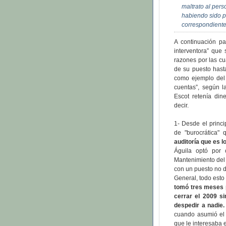
maltrato al per
habiendo sido p
correspondiente
A continuación pa
interventora” que
razones por las c
de su puesto hast
como ejemplo del
cuentas”, según 
Escot retenía din
decir.
1- Desde el princ
de "burocrática" 
auditoría que es l
Águila optó por 
Mantenimiento del
con un puesto no de
General, todo esto 
tomó tres meses p
cerrar el 2009 s
despedir a nadie.
cuando asumió el 
que le interesaba 