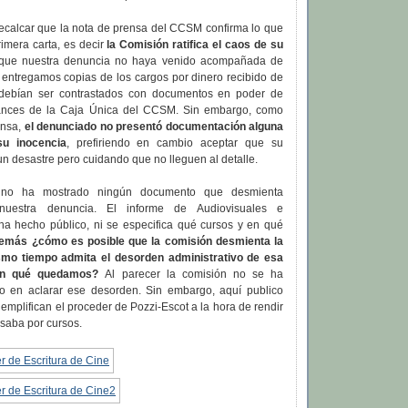
recalcar que la nota de prensa del CCSM confirma lo que
imera carta, es decir
la Comisión ratifica el caos de su
o que nuestra denuncia no haya venido acompañada de
 entregamos copias de los cargos por dinero recibido de
debían ser contrastados con documentos en poder de
lances de la Caja Única del CCSM. Sin embargo, como
ensa,
el denunciado no presentó documentación alguna
u inocencia
, prefiriendo en cambio aceptar que su
un desastre pero cuidando que no lleguen al detalle.
 no ha mostrado ningún documento que desmienta
 nuestra denuncia. El informe de Audiovisuales e
 ha hecho público, ni se especifica qué cursos y en qué
emás ¿cómo es posible que la comisión desmienta la
smo tiempo admita el desorden administrativo de esa
En qué quedamos?
Al parecer la comisión no se ha
 en aclarar ese desorden. Sin embargo, aquí publico
mplifican el proceder de Pozzi-Escot a la hora de rendir
esaba por cursos.