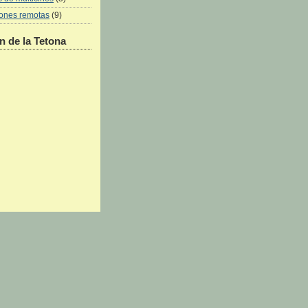
iones remotas
(9)
 de la Tetona