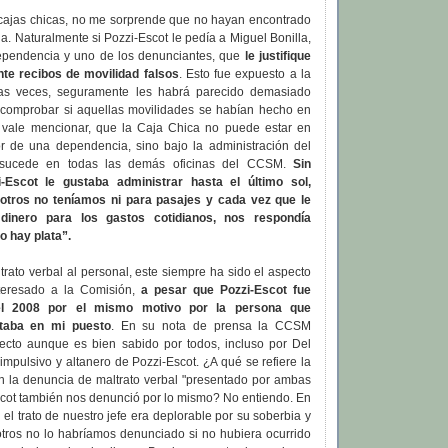
 cajas chicas, no me sorprende que no hayan encontrado
na. Naturalmente si Pozzi-Escot le pedía a Miguel Bonilla,
dependencia y uno de los denunciantes, que
le justifique
te recibos de movilidad falsos
. Esto fue expuesto a la
das veces, seguramente les habrá parecido demasiado
 comprobar si aquellas movilidades se habían hecho en
 vale mencionar, que la Caja Chica no puede estar en
r de una dependencia, sino bajo la administración del
o sucede en todas las demás oficinas del CCSM.
Sin
Escot le gustaba administrar hasta el último sol,
otros no teníamos ni para pasajes y cada vez que le
dinero para los gastos cotidianos, nos respondía
o hay plata”.
trato verbal al personal, este siempre ha sido el aspecto
eresado a la Comisión,
a pesar que Pozzi-Escot fue
el 2008 por el mismo motivo por la persona que
staba en mi puesto
. En su nota de prensa la CCSM
ecto aunque es bien sabido por todos, incluso por Del
 impulsivo y altanero de Pozzi-Escot. ¿A qué se refiere la
n la denuncia de maltrato verbal "presentado por ambas
scot también nos denunció por lo mismo? No entiendo. En
 el trato de nuestro jefe era deplorable por su soberbia y
otros no lo habríamos denunciado si no hubiera ocurrido