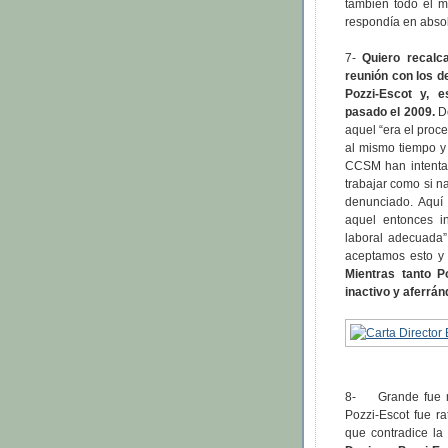
también todo el m
respondía en absol
7-
Quiero recalc
reunión con los d
Pozzi-Escot y, 
pasado el 2009.
De
aquel “era el proce
al mismo tiempo y 
CCSM han intentad
trabajar como si 
denunciado. Aquí
aquel entonces i
laboral adecuada”
aceptamos esto y 
Mientras tanto P
inactivo y aferrán
8- Grande fue n
Pozzi-Escot fue r
que contradice la 