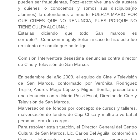
pueden ser fraudulentas, Pozzi-escot vive una vida austera
y quienes lo conocemos y somos sus discipulos(no
alumnos) lo defendemos a muerte FUERZA MARIO POR
QUE CREES QUE NO RENUNCIA, PUES PORQUE NO
TIENE CULPA ALGUNA :
Estarias diciendo que todo San marcos es
corrupto?...Conrazon magaly Solier ni caso te hizo esto fue
un intento de camita que no te ligo.
Comisión Interventora desestima denuncias contra director
de Cine y Televisión de San Marcos
En setiembre del año 2009, el equipo de Cine y Televisión
de San Marcos, conformado por Verónika Rodríguez
Trujillo, Andrés Mego López y Miguel Bonilla, presentaron
una denuncia contra Mario Pozzi-Escot, Director de Cine y
Televisión de San Marcos.
Malversación de fondos por concepto de cursos y talleres,
malversación de fondos de Caja Chica y maltrato verbal al
personal, eran los cargos.
Para resolver esta situación, el Director General del Centro
Cultural de San Marcos, Lic. Carlos Del Águila, conformó un
Comité Interventor que investigó las mencionadas