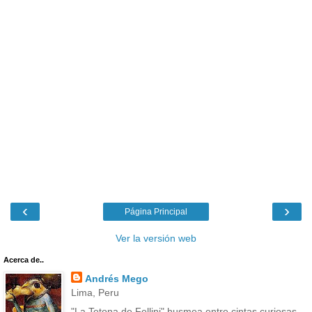
‹
›
Página Principal
Ver la versión web
Acerca de..
Andrés Mego
Lima, Peru
"La Tetona de Fellini" husmea entre cintas curiosas,