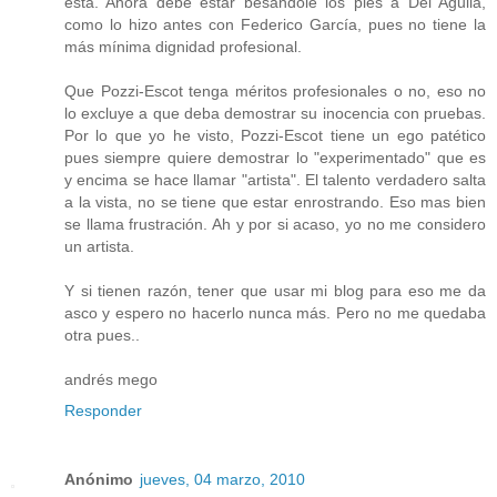
está. Ahora debe estar besándole los pies a Del Aguila,
como lo hizo antes con Federico García, pues no tiene la
más mínima dignidad profesional.
Que Pozzi-Escot tenga méritos profesionales o no, eso no
lo excluye a que deba demostrar su inocencia con pruebas.
Por lo que yo he visto, Pozzi-Escot tiene un ego patético
pues siempre quiere demostrar lo "experimentado" que es
y encima se hace llamar "artista". El talento verdadero salta
a la vista, no se tiene que estar enrostrando. Eso mas bien
se llama frustración. Ah y por si acaso, yo no me considero
un artista.
Y si tienen razón, tener que usar mi blog para eso me da
asco y espero no hacerlo nunca más. Pero no me quedaba
otra pues..
andrés mego
Responder
Anónimo
jueves, 04 marzo, 2010