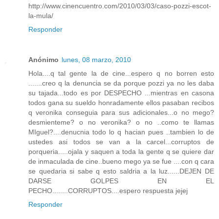
http://www.cinencuentro.com/2010/03/03/caso-pozzi-escot-
la-mula/
Responder
Anónimo
lunes, 08 marzo, 2010
Hola....q tal gente la de cine...espero q no borren esto
.......creo q la denuncia se da porque pozzi ya no les daba
su tajada...todo es por DESPECHO ...mientras en casona
todos gana su sueldo honradamente ellos pasaban recibos
q veronika conseguia para sus adicionales...o no mego?
desmienteme? o no veronika? o no ..como te llamas
MIguel?....denucnia todo lo q hacian pues ..tambien lo de
ustedes asi todos se van a la carcel...corruptos de
porqueria.....ojala y saquen a toda la gente q se quiere dar
de inmaculada de cine..bueno mego ya se fue ....con q cara
se quedaria si sabe q esto saldria a la luz......DEJEN DE
DARSE GOLPES EN EL
PECHO........CORRUPTOS....espero respuesta jejej
Responder