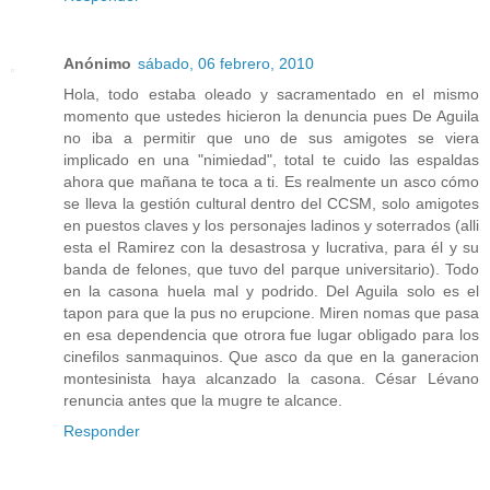
Anónimo
sábado, 06 febrero, 2010
Hola, todo estaba oleado y sacramentado en el mismo
momento que ustedes hicieron la denuncia pues De Aguila
no iba a permitir que uno de sus amigotes se viera
implicado en una "nimiedad", total te cuido las espaldas
ahora que mañana te toca a ti. Es realmente un asco cómo
se lleva la gestión cultural dentro del CCSM, solo amigotes
en puestos claves y los personajes ladinos y soterrados (alli
esta el Ramirez con la desastrosa y lucrativa, para él y su
banda de felones, que tuvo del parque universitario). Todo
en la casona huela mal y podrido. Del Aguila solo es el
tapon para que la pus no erupcione. Miren nomas que pasa
en esa dependencia que otrora fue lugar obligado para los
cinefilos sanmaquinos. Que asco da que en la ganeracion
montesinista haya alcanzado la casona. César Lévano
renuncia antes que la mugre te alcance.
Responder