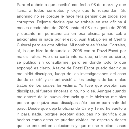
Para el anónimo que escribió con fecha 08 de marzo y que
llama a todos corruptos y exije que le respondan. Sr.
anónimo no se porque le hace feliz pensar que todos son
corruptos. Déjeme decirle que yo trabajé en esa oficina 4
meses desde abril del 2008 hasta el 08 de agosto de 2008
y durante mi permanencia en esa oficina jamás cobré
adicionales ni nada por el estilo. Aún trabajo en el Centro
Cultural pero en otra oficina. Mi nombre es Ysabel Corrales,
sí, la que hizo la denuncia el 2008 contra Pozzi Escot por
malos tratos. Fue una carta interna que, si bien es cierto,
se publicó sin consultarme, pero en donde todo lo que
expongó es cierto. A favor de Pozzi Escot puedo decir que
me pidió disculpas, luego de las investigaciones del caso
donde se citó y se entrevistó a los testigos de los malos
tratos de los cuales fui victima. Yo tuve que aceptar sus
discúlpas, si fueron sinceras o no, no lo sé. Aunque cuando
me enteré de la nueva denuncia que le hicieron me hizo
pensar que quizá esas disculpas sólo fueron para salir del
paso. Desde que dejé la oficina de Cine y Tv no he vuelto a
ir para nada, porque aceptar disculpas no significa que
hechos como estos se puedan olvidar. Yo espero y deseo
que se encuentren soluciones y que no se repitan casos