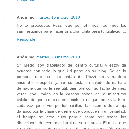
Anónimo
martes, 16 marzo, 2010
No te preocupes Pozzi que por ahi nos reunimos los
sanmarquinos para hacer una chanchita para tu jubilación...
Responder
Anónimo
martes, 23 marzo, 2010
Sr. Mego, soy trabajador del centro cultural y estoy de
acuerdo con todo lo que Ud pone en su blog. Se de la
persona que es este patán de Pozzi un verdadero
miserable, despota. jamas contesta un saludo de nadie o
de nadie que no le sea util. Siempre con su facha de viejo
verde cool. todos en la casona saben de la miserrima
calidad de gente que es este bichejo. ninguneador y ladron.
cada vez que lo veo por los pasillos de mi centro de trabajo
da asco por la clase de gente que conduce mi universidad.
el hampa se cree culta porque toma por asalto las
direcciones del centro cultural de san marcos. El unico que
se salva es juan peralta y el césar levano (deberian