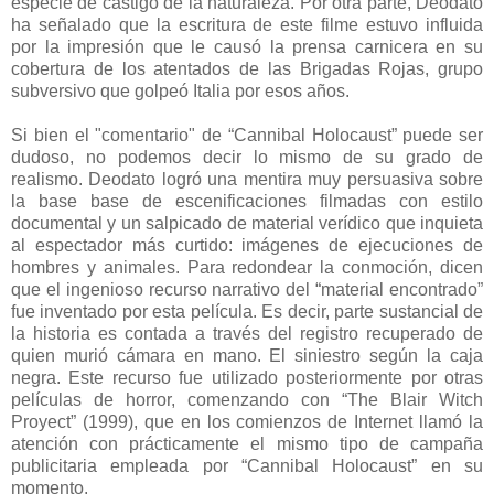
especie de castigo de la naturaleza. Por otra parte, Deodato
ha señalado que la escritura de este filme estuvo influida
por la impresión que le causó la prensa carnicera en su
cobertura de los atentados de las Brigadas Rojas, grupo
subversivo que golpeó Italia por esos años.
Si bien el "comentario" de “Cannibal Holocaust” puede ser
dudoso, no podemos decir lo mismo de su grado de
realismo. Deodato logró una mentira muy persuasiva sobre
la base base de escenificaciones filmadas con estilo
documental y un salpicado de material verídico que inquieta
al espectador más curtido: imágenes de ejecuciones de
hombres y animales. Para redondear la conmoción, dicen
que el ingenioso recurso narrativo del “material encontrado”
fue inventado por esta película. Es decir, parte sustancial de
la historia es contada a través del registro recuperado de
quien murió cámara en mano. El siniestro según la caja
negra. Este recurso fue utilizado posteriormente por otras
películas de horror, comenzando con “The Blair Witch
Proyect” (1999), que en los comienzos de Internet llamó la
atención con prácticamente el mismo tipo de campaña
publicitaria empleada por “Cannibal Holocaust” en su
momento.