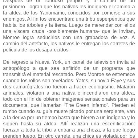
Después de un tortuoso periplo -y a cambio de un
prisionero- logran que los nativos les indiquen el camino a
la aldea de los Yanomamo, conocidos por comerse a sus
enemigos. Al fin los encuentran: una tribu esperpéntica que
habita los árboles y la tierra. Luego de merendar con ellos
una víscera cruda -posiblemente humana- que le invitan,
Monroe logra seducirlos con una grabadora de voz. A
cambio del artefacto, los nativos le entregan los carretes de
película de los desaparecidos.
De regreso a Nueva York, un canal de televisión invita al
antropólogo a que sea anfitrión de un programa que
transmitirá el material rescatado. Pero Monroe se estremece
cuando los rollos son revelados. Yates, su novia Faye y sus
dos camarógrafos no fueron a hacer ecologismo. Mataron
animales, violaron a una nativa e incendiaron una aldea,
todo con el fin de obtener imágenes sensacionales para un
documental que llamarían “The Green Inferno”. Pierden el
rumbo cuando su guía muere picado por una serpiente, van
a la deriva por un tiempo hasta que hieren a un indígena y lo
siguen hasta su aldea. Allí realizan una escenificación:
fuerzan a toda la tribu a entrar a una choza, a la que luego
prenden fuego. En otro carrete, una chica es violada por los