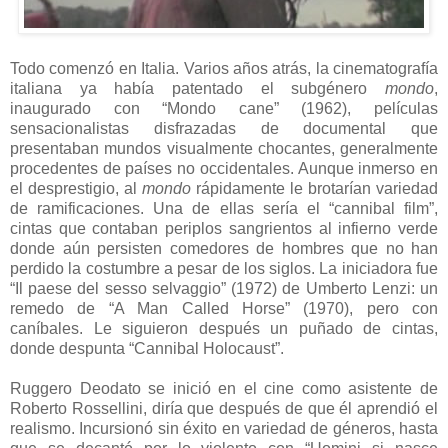
Todo comenzó en Italia. Varios años atrás, la cinematografía
italiana ya había patentado el subgénero
mondo
,
inaugurado con “Mondo cane” (1962), películas
sensacionalistas disfrazadas de documental que
presentaban mundos visualmente chocantes, generalmente
procedentes de países no occidentales. Aunque inmerso en
el desprestigio, al
mondo
rápidamente le brotarían variedad
de ramificaciones. Una de ellas sería el “cannibal film”,
cintas que contaban periplos sangrientos al infierno verde
donde aún persisten comedores de hombres que no han
perdido la costumbre a pesar de los siglos. La iniciadora fue
“Il paese del sesso selvaggio” (1972) de Umberto Lenzi: un
remedo de “A Man Called Horse” (1970), pero con
caníbales. Le siguieron después un puñado de cintas,
donde despunta “Cannibal Holocaust”.
Ruggero Deodato se inició en el cine como asistente de
Roberto Rossellini, diría que después de que él aprendió el
realismo. Incursionó sin éxito en variedad de géneros, hasta