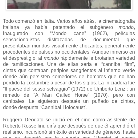
Todo comenzó en Italia. Varios años atrás, la cinematografía
italiana ya había patentado el subgénero
mondo
,
inaugurado con “Mondo cane” (1962), películas
sensacionalistas disfrazadas de documental que
presentaban mundos visualmente chocantes, generalmente
procedentes de países no occidentales. Aunque inmerso en
el desprestigio, al
mondo
rápidamente le brotarían variedad
de ramificaciones. Una de ellas sería el “cannibal film”,
cintas que contaban periplos sangrientos al infierno verde
donde aún persisten comedores de hombres que no han
perdido la costumbre a pesar de los siglos. La iniciadora fue
“Il paese del sesso selvaggio” (1972) de Umberto Lenzi: un
remedo de “A Man Called Horse” (1970), pero con
caníbales. Le siguieron después un puñado de cintas,
donde despunta “Cannibal Holocaust”.
Ruggero Deodato se inició en el cine como asistente de
Roberto Rossellini, diría que después de que él aprendió el
realismo. Incursionó sin éxito en variedad de géneros, hasta