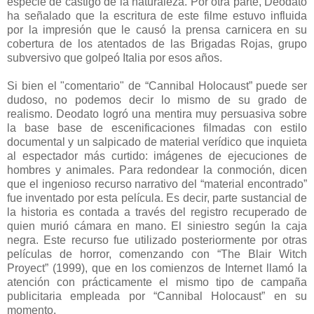
especie de castigo de la naturaleza. Por otra parte, Deodato
ha señalado que la escritura de este filme estuvo influida
por la impresión que le causó la prensa carnicera en su
cobertura de los atentados de las Brigadas Rojas, grupo
subversivo que golpeó Italia por esos años.
Si bien el "comentario" de “Cannibal Holocaust” puede ser
dudoso, no podemos decir lo mismo de su grado de
realismo. Deodato logró una mentira muy persuasiva sobre
la base base de escenificaciones filmadas con estilo
documental y un salpicado de material verídico que inquieta
al espectador más curtido: imágenes de ejecuciones de
hombres y animales. Para redondear la conmoción, dicen
que el ingenioso recurso narrativo del “material encontrado”
fue inventado por esta película. Es decir, parte sustancial de
la historia es contada a través del registro recuperado de
quien murió cámara en mano. El siniestro según la caja
negra. Este recurso fue utilizado posteriormente por otras
películas de horror, comenzando con “The Blair Witch
Proyect” (1999), que en los comienzos de Internet llamó la
atención con prácticamente el mismo tipo de campaña
publicitaria empleada por “Cannibal Holocaust” en su
momento.