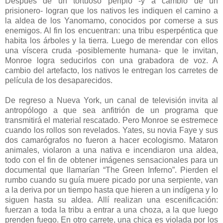
Después de un tortuoso periplo -y a cambio de un
prisionero- logran que los nativos les indiquen el camino a
la aldea de los Yanomamo, conocidos por comerse a sus
enemigos. Al fin los encuentran: una tribu esperpéntica que
habita los árboles y la tierra. Luego de merendar con ellos
una víscera cruda -posiblemente humana- que le invitan,
Monroe logra seducirlos con una grabadora de voz. A
cambio del artefacto, los nativos le entregan los carretes de
película de los desaparecidos.
De regreso a Nueva York, un canal de televisión invita al
antropólogo a que sea anfitrión de un programa que
transmitirá el material rescatado. Pero Monroe se estremece
cuando los rollos son revelados. Yates, su novia Faye y sus
dos camarógrafos no fueron a hacer ecologismo. Mataron
animales, violaron a una nativa e incendiaron una aldea,
todo con el fin de obtener imágenes sensacionales para un
documental que llamarían “The Green Inferno”. Pierden el
rumbo cuando su guía muere picado por una serpiente, van
a la deriva por un tiempo hasta que hieren a un indígena y lo
siguen hasta su aldea. Allí realizan una escenificación:
fuerzan a toda la tribu a entrar a una choza, a la que luego
prenden fuego. En otro carrete, una chica es violada por los