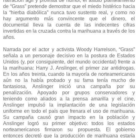
narración ágil y provista de humor, el astuto planteamiento
de “Grass” pretende demostrar que el miedo histérico hacia
la “hierba diabólica” nunca tuvo sustento real, y como no
hay argumento más convincente que el dinero, el
documental lleva la cuenta de las indecentes cifras
invertidas en la cruzada contra la marihuana a través de los
años.
Narrada por el actor y activista Woody Harrelson, “Grass”
señala a un personaje decisivo en la postura de Estados
Unidos (y, por consiguiente, del mundo occidental) frente a
la marihuana: Harry J. Anslinger, el primer zar antidrogas.
En los años treinta, cuando la mayoría de norteamericanos
aún no la había probado y su fama tenía mucho de
fantasiosa, Anslinger inició una campaña por su
penalización. Apoyado por grupos conservadores y
teniendo como aliados a la prensa amarilla y el cine,
Anslinger impulsó la implantación de una legislación
uniforme en todo el país que frenara el uso de marihuana.
Su campaña causó gran impacto en la población y
Anslinger logró su primer objetivo: todos los estados
norteamericanos firmaron su propuesta. El gobierno
entonces decretó que la producción de marihuana estaría