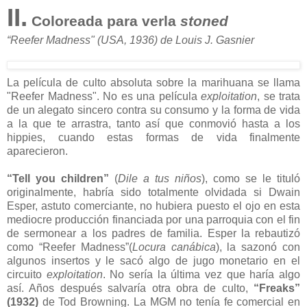
II.
Coloreada para verla
stoned
“Reefer Madness" (USA, 1936) de Louis J. Gasnier
La película de culto absoluta sobre la marihuana se llama
"Reefer Madness". No es una película
exploitation
, se trata
de un alegato sincero contra su consumo y la forma de vida
a la que te arrastra, tanto así que conmovió hasta a los
hippies, cuando estas formas de vida finalmente
aparecieron.
“Tell you children”
(
Dile a tus niños
), como se le tituló
originalmente, habría sido totalmente olvidada si Dwain
Esper, astuto comerciante, no hubiera puesto el ojo en esta
mediocre producción financiada por una parroquia con el fin
de sermonear a los padres de familia. Esper la rebautizó
como “Reefer Madness”(
Locura canábica
), la sazonó con
algunos insertos y le sacó algo de jugo monetario en el
circuito
exploitation
. No sería la última vez que haría algo
así. Años después salvaría otra obra de culto,
“Freaks”
(1932)
de Tod Browning. La MGM no tenía fe comercial en