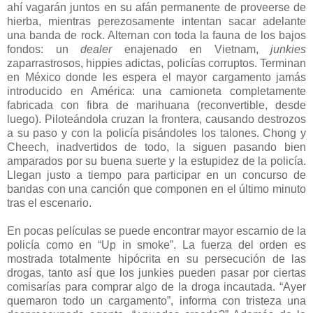
ahí vagarán juntos en su afán permanente de proveerse de
hierba, mientras perezosamente intentan sacar adelante
una banda de rock. Alternan con toda la fauna de los bajos
fondos: un
dealer
enajenado en Vietnam,
junkies
zaparrastrosos, hippies adictas, policías corruptos. Terminan
en México donde les espera el mayor cargamento jamás
introducido en América: una camioneta completamente
fabricada con fibra de marihuana (reconvertible, desde
luego). Piloteándola cruzan la frontera, causando destrozos
a su paso y con la policía pisándoles los talones. Chong y
Cheech, inadvertidos de todo, la siguen pasando bien
amparados por su buena suerte y la estupidez de la policía.
Llegan justo a tiempo para participar en un concurso de
bandas con una canción que componen en el último minuto
tras el escenario.
En pocas películas se puede encontrar mayor escarnio de la
policía como en “Up in smoke”. La fuerza del orden es
mostrada totalmente hipócrita en su persecución de las
drogas, tanto así que los junkies pueden pasar por ciertas
comisarías para comprar algo de la droga incautada. “Ayer
quemaron todo un cargamento”, informa con tristeza una