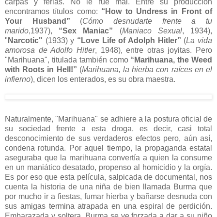
carpas y ferias. No le fue mal. Entre su producción
encontramos títulos como:
“How to Undress in Front of
Your Husband”
(
Cómo desnudarte frente a tu
marido
,1937),
“Sex Maniac”
(
Maniaco Sexual
, 1934),
"
Narcotic"
(1933) y
“Love Life of Adolph Hitler”
(
La vida
amorosa de Adolfo Hitler
, 1948), entre otras joyitas. Pero
"Marihuana", titulada también como
“Marihuana, the Weed
with Roots in Hell!”
(
Marihuana, la hierba con raíces en el
infierno
), dicen los enterados, es su obra maestra.
Naturalmente, "Marihuana" se adhiere a la postura oficial de
su sociedad frente a esta droga, es decir, casi total
desconocimiento de sus verdaderos efectos pero, aún así,
condena rotunda. Por aquel tiempo, la propaganda estatal
aseguraba que la marihuana convertía a quien la consume
en un maniático desatado, propenso al homicidio y la orgía.
Es por eso que esta película, salpicada de documental, nos
cuenta la historia de una niña de bien llamada Burma que
por mucho ir a fiestas, fumar hierba y bañarse desnuda con
sus amigas termina atrapada en una espiral de perdición.
Embarazada y soltera, Burma se ve forzada a dar a su niño