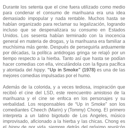
Durante los setenta que el cine fuera utilizado como medio
para condenar el consumo de marihuana era una idea
demasiado impopular y nada rentable. Muchos hasta se
habían organizado para reclamar su legalización, logrando
incluso que se despenalizara su consumo en Estados
Unidos. Los sesenta habían terminado con la inocencia
general en materia de drogas, y la marihuana era familiar a
muchísima más gente. Después de perseguirla arduamente
por décadas, la política antidrogas gringa se relajó por un
tiempo respecto a la hierba. Tanto así que hasta se podían
hacer comedias con ella, vinculándola con la figura pacífica
y atontada del
hippy
.
“Up in Smoke” (1978)
es una de las
mejores comedias impulsadas por el humo.
Además de la colorida, y a veces tediosa, inspiración que
recibió el cine del LSD, este reencuentro amistoso de la
marihuana y el cine se enfoca en los personajes y su
verbalidad. Los responsables de “Up in Smoke” son los
comediantes Cheech (Marin) y (Tommy) Chong. El primero
interpreta a un latino bigotudo de Los Angeles, músico
improvisado, aficionado a la hierba y las chicas. Chong es
el
hippy
de por vida, siempre detrás del próximo revolcón