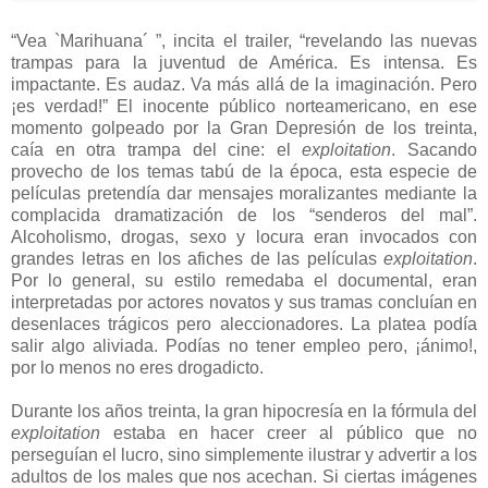
“Vea `Marihuana´ ”, incita el trailer, “revelando las nuevas
trampas para la juventud de América. Es intensa. Es
impactante. Es audaz. Va más allá de la imaginación. Pero
¡es verdad!” El inocente público norteamericano, en ese
momento golpeado por la Gran Depresión de los treinta,
caía en otra trampa del cine: el
exploitation
. Sacando
provecho de los temas tabú de la época, esta especie de
películas pretendía dar mensajes moralizantes mediante la
complacida dramatización de los “senderos del mal”.
Alcoholismo, drogas, sexo y locura eran invocados con
grandes letras en los afiches de las películas
exploitation
.
Por lo general, su estilo remedaba el documental, eran
interpretadas por actores novatos y sus tramas concluían en
desenlaces trágicos pero aleccionadores. La platea podía
salir algo aliviada. Podías no tener empleo pero, ¡ánimo!,
por lo menos no eres drogadicto.
Durante los años treinta, la gran hipocresía en la fórmula del
exploitation
estaba en hacer creer al público que no
perseguían el lucro, sino simplemente ilustrar y advertir a los
adultos de los males que nos acechan. Si ciertas imágenes