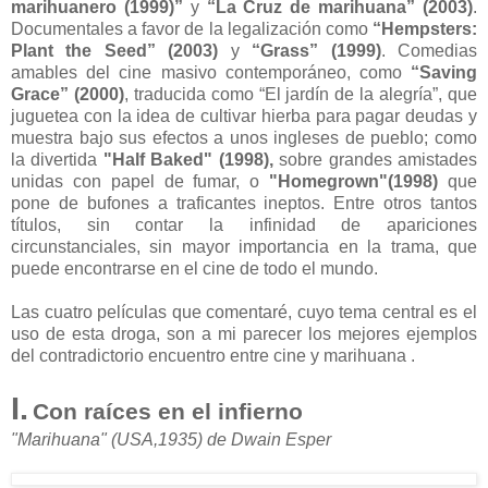
marihuanero (1999)”
y
“La Cruz de marihuana” (2003)
.
Documentales a favor de la legalización como
“Hempsters:
Plant the Seed” (2003)
y
“Grass” (1999)
. Comedias
amables del cine masivo contemporáneo, como
“Saving
Grace” (2000)
, traducida como “El jardín de la alegría”, que
juguetea con la idea de cultivar hierba para pagar deudas y
muestra bajo sus efectos a unos ingleses de pueblo; como
la divertida
"Half Baked" (1998),
sobre grandes amistades
unidas con papel de fumar, o
"Homegrown"(1998)
que
pone de bufones a traficantes ineptos. Entre otros tantos
títulos, sin contar la infinidad de apariciones
circunstanciales, sin mayor importancia en la trama, que
puede encontrarse en el cine de todo el mundo.
Las cuatro películas que comentaré, cuyo tema central es el
uso de esta droga, son a mi parecer los mejores ejemplos
del contradictorio encuentro entre cine y marihuana .
I.
Con raíces en el infierno
"Marihuana" (USA,1935) de Dwain Esper