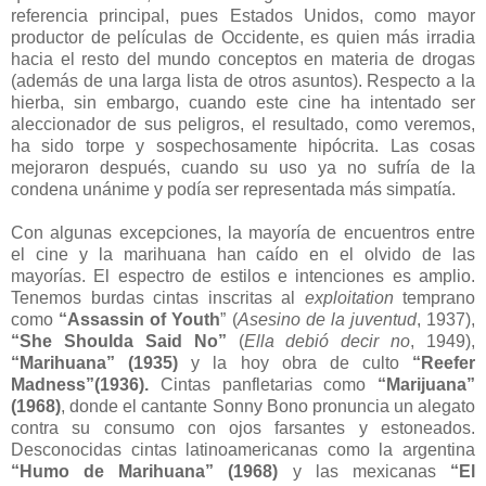
referencia principal, pues Estados Unidos, como mayor
productor de películas de Occidente, es quien más irradia
hacia el resto del mundo conceptos en materia de drogas
(además de una larga lista de otros asuntos). Respecto a la
hierba, sin embargo, cuando este cine ha intentado ser
aleccionador de sus peligros, el resultado, como veremos,
ha sido torpe y sospechosamente hipócrita. Las cosas
mejoraron después, cuando su uso ya no sufría de la
condena unánime y podía ser representada más simpatía.
Con algunas excepciones, la mayoría de encuentros entre
el cine y la marihuana han caído en el olvido de las
mayorías. El espectro de estilos e intenciones es amplio.
Tenemos burdas cintas inscritas al
exploitation
temprano
como
“Assassin of Youth
” (
Asesino de la juventud
, 1937),
“She Shoulda Said No”
(
Ella debió decir no
, 1949),
“Marihuana”
(1935)
y la hoy obra de culto
“Reefer
Madness”(1936).
Cintas panfletarias como
“Marijuana”
(1968)
, donde el cantante Sonny Bono pronuncia un alegato
contra su consumo con ojos farsantes y estoneados.
Desconocidas cintas latinoamericanas como la argentina
“Humo de Marihuana” (1968)
y las mexicanas
“El