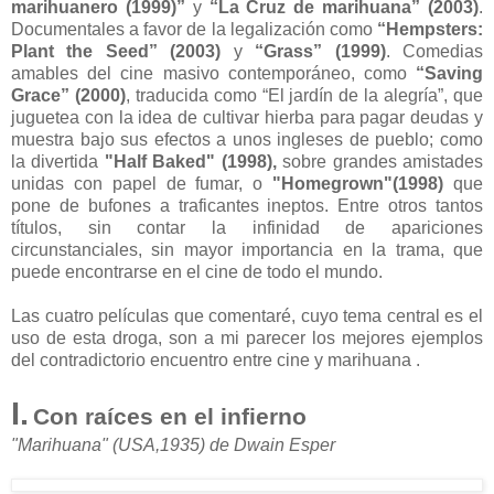
marihuanero (1999)”
y
“La Cruz de marihuana” (2003)
.
Documentales a favor de la legalización como
“Hempsters:
Plant the Seed” (2003)
y
“Grass” (1999)
. Comedias
amables del cine masivo contemporáneo, como
“Saving
Grace” (2000)
, traducida como “El jardín de la alegría”, que
juguetea con la idea de cultivar hierba para pagar deudas y
muestra bajo sus efectos a unos ingleses de pueblo; como
la divertida
"Half Baked" (1998),
sobre grandes amistades
unidas con papel de fumar, o
"Homegrown"(1998)
que
pone de bufones a traficantes ineptos. Entre otros tantos
títulos, sin contar la infinidad de apariciones
circunstanciales, sin mayor importancia en la trama, que
puede encontrarse en el cine de todo el mundo.
Las cuatro películas que comentaré, cuyo tema central es el
uso de esta droga, son a mi parecer los mejores ejemplos
del contradictorio encuentro entre cine y marihuana .
I.
Con raíces en el infierno
"Marihuana" (USA,1935) de Dwain Esper