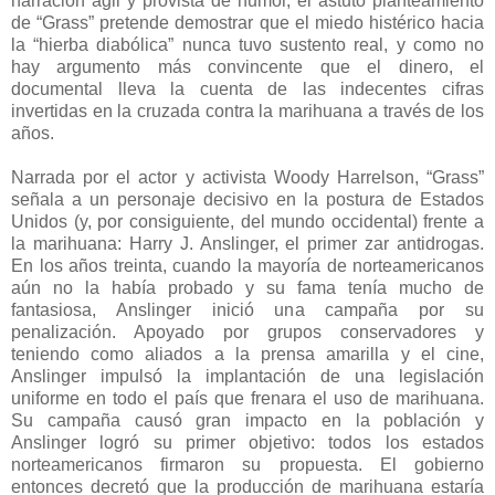
narración ágil y provista de humor, el astuto planteamiento
de “Grass” pretende demostrar que el miedo histérico hacia
la “hierba diabólica” nunca tuvo sustento real, y como no
hay argumento más convincente que el dinero, el
documental lleva la cuenta de las indecentes cifras
invertidas en la cruzada contra la marihuana a través de los
años.
Narrada por el actor y activista Woody Harrelson, “Grass”
señala a un personaje decisivo en la postura de Estados
Unidos (y, por consiguiente, del mundo occidental) frente a
la marihuana: Harry J. Anslinger, el primer zar antidrogas.
En los años treinta, cuando la mayoría de norteamericanos
aún no la había probado y su fama tenía mucho de
fantasiosa, Anslinger inició una campaña por su
penalización. Apoyado por grupos conservadores y
teniendo como aliados a la prensa amarilla y el cine,
Anslinger impulsó la implantación de una legislación
uniforme en todo el país que frenara el uso de marihuana.
Su campaña causó gran impacto en la población y
Anslinger logró su primer objetivo: todos los estados
norteamericanos firmaron su propuesta. El gobierno
entonces decretó que la producción de marihuana estaría