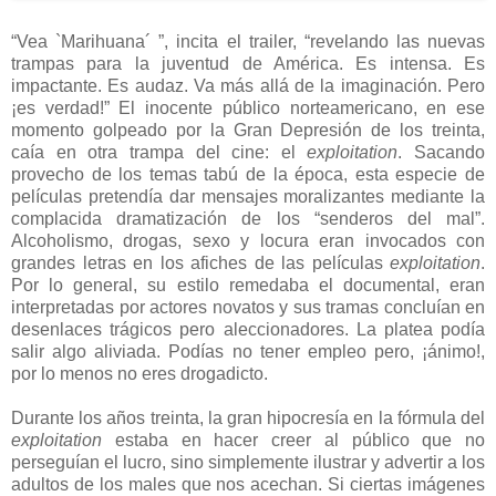
“Vea `Marihuana´ ”, incita el trailer, “revelando las nuevas
trampas para la juventud de América. Es intensa. Es
impactante. Es audaz. Va más allá de la imaginación. Pero
¡es verdad!” El inocente público norteamericano, en ese
momento golpeado por la Gran Depresión de los treinta,
caía en otra trampa del cine: el
exploitation
. Sacando
provecho de los temas tabú de la época, esta especie de
películas pretendía dar mensajes moralizantes mediante la
complacida dramatización de los “senderos del mal”.
Alcoholismo, drogas, sexo y locura eran invocados con
grandes letras en los afiches de las películas
exploitation
.
Por lo general, su estilo remedaba el documental, eran
interpretadas por actores novatos y sus tramas concluían en
desenlaces trágicos pero aleccionadores. La platea podía
salir algo aliviada. Podías no tener empleo pero, ¡ánimo!,
por lo menos no eres drogadicto.
Durante los años treinta, la gran hipocresía en la fórmula del
exploitation
estaba en hacer creer al público que no
perseguían el lucro, sino simplemente ilustrar y advertir a los
adultos de los males que nos acechan. Si ciertas imágenes