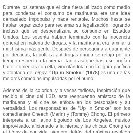
Durante los setenta que el cine fuera utilizado como medio
para condenar el consumo de marihuana era una idea
demasiado impopular y nada rentable. Muchos hasta se
habían organizado para reclamar su legalización, logrando
incluso que se despenalizara su consumo en Estados
Unidos. Los sesenta habían terminado con la inocencia
general en materia de drogas, y la marihuana era familiar a
muchísima más gente. Después de perseguirla arduamente
por décadas, la política antidrogas gringa se relajó por un
tiempo respecto a la hierba. Tanto así que hasta se podían
hacer comedias con ella, vinculándola con la figura pacífica
y atontada del
hippy
.
“Up in Smoke” (1978)
es una de las
mejores comedias impulsadas por el humo.
Además de la colorida, y a veces tediosa, inspiración que
recibió el cine del LSD, este reencuentro amistoso de la
marihuana y el cine se enfoca en los personajes y su
verbalidad. Los responsables de “Up in Smoke” son los
comediantes Cheech (Marin) y (Tommy) Chong. El primero
interpreta a un latino bigotudo de Los Angeles, músico
improvisado, aficionado a la hierba y las chicas. Chong es
el
hippy
de por vida, siempre detrás del próximo revolcón