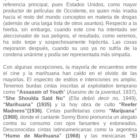
referencia principal, pues Estados Unidos, como mayor
productor de películas de Occidente, es quien más irradia
hacia el resto del mundo conceptos en materia de drogas
(además de una larga lista de otros asuntos). Respecto a la
hierba, sin embargo, cuando este cine ha intentado ser
aleccionador de sus peligros, el resultado, como veremos,
ha sido torpe y sospechosamente hipócrita. Las cosas
mejoraron después, cuando su uso ya no sufría de la
condena unánime y podía ser representada más simpatía.
Con algunas excepciones, la mayoría de encuentros entre
el cine y la marihuana han caído en el olvido de las
mayorías. El espectro de estilos e intenciones es amplio.
Tenemos burdas cintas inscritas al
exploitation
temprano
como
“Assassin of Youth
” (
Asesino de la juventud
, 1937),
“She Shoulda Said No”
(
Ella debió decir no
, 1949),
“Marihuana”
(1935)
y la hoy obra de culto
“Reefer
Madness”(1936).
Cintas panfletarias como
“Marijuana”
(1968)
, donde el cantante Sonny Bono pronuncia un alegato
contra su consumo con ojos farsantes y estoneados.
Desconocidas cintas latinoamericanas como la argentina
“Humo de Marihuana” (1968)
y las mexicanas
“El