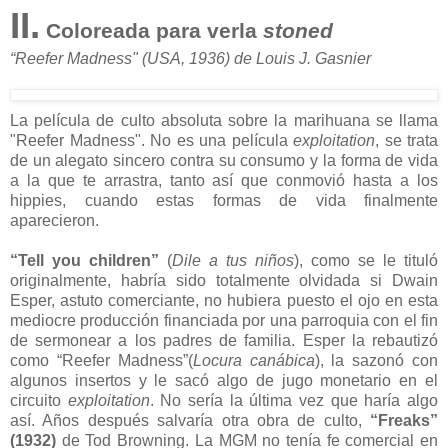
II.
Coloreada para verla
stoned
“Reefer Madness" (USA, 1936) de Louis J. Gasnier
La película de culto absoluta sobre la marihuana se llama
"Reefer Madness". No es una película
exploitation
, se trata
de un alegato sincero contra su consumo y la forma de vida
a la que te arrastra, tanto así que conmovió hasta a los
hippies, cuando estas formas de vida finalmente
aparecieron.
“Tell you children”
(
Dile a tus niños
), como se le tituló
originalmente, habría sido totalmente olvidada si Dwain
Esper, astuto comerciante, no hubiera puesto el ojo en esta
mediocre producción financiada por una parroquia con el fin
de sermonear a los padres de familia. Esper la rebautizó
como “Reefer Madness”(
Locura canábica
), la sazonó con
algunos insertos y le sacó algo de jugo monetario en el
circuito
exploitation
. No sería la última vez que haría algo
así. Años después salvaría otra obra de culto,
“Freaks”
(1932)
de Tod Browning. La MGM no tenía fe comercial en