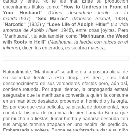
carpas y ferias. No le fue mal. Entre su producción
encontramos títulos como:
“How to Undress in Front of
Your Husband”
(
Cómo desnudarte frente a tu
marido
,1937),
“Sex Maniac”
(
Maniaco Sexual
, 1934),
"
Narcotic"
(1933) y
“Love Life of Adolph Hitler”
(
La vida
amorosa de Adolfo Hitler
, 1948), entre otras joyitas. Pero
"Marihuana", titulada también como
“Marihuana, the Weed
with Roots in Hell!”
(
Marihuana, la hierba con raíces en el
infierno
), dicen los enterados, es su obra maestra.
Naturalmente, "Marihuana" se adhiere a la postura oficial de
su sociedad frente a esta droga, es decir, casi total
desconocimiento de sus verdaderos efectos pero, aún así,
condena rotunda. Por aquel tiempo, la propaganda estatal
aseguraba que la marihuana convertía a quien la consume
en un maniático desatado, propenso al homicidio y la orgía.
Es por eso que esta película, salpicada de documental, nos
cuenta la historia de una niña de bien llamada Burma que
por mucho ir a fiestas, fumar hierba y bañarse desnuda con
sus amigas termina atrapada en una espiral de perdición.
Embarazada y soltera, Burma se ve forzada a dar a su niño