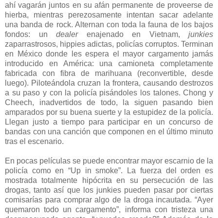
ahí vagarán juntos en su afán permanente de proveerse de
hierba, mientras perezosamente intentan sacar adelante
una banda de rock. Alternan con toda la fauna de los bajos
fondos: un
dealer
enajenado en Vietnam,
junkies
zaparrastrosos, hippies adictas, policías corruptos. Terminan
en México donde les espera el mayor cargamento jamás
introducido en América: una camioneta completamente
fabricada con fibra de marihuana (reconvertible, desde
luego). Piloteándola cruzan la frontera, causando destrozos
a su paso y con la policía pisándoles los talones. Chong y
Cheech, inadvertidos de todo, la siguen pasando bien
amparados por su buena suerte y la estupidez de la policía.
Llegan justo a tiempo para participar en un concurso de
bandas con una canción que componen en el último minuto
tras el escenario.
En pocas películas se puede encontrar mayor escarnio de la
policía como en “Up in smoke”. La fuerza del orden es
mostrada totalmente hipócrita en su persecución de las
drogas, tanto así que los junkies pueden pasar por ciertas
comisarías para comprar algo de la droga incautada. “Ayer
quemaron todo un cargamento”, informa con tristeza una