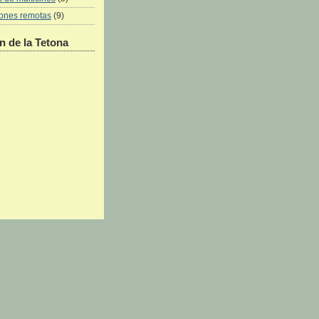
iones remotas
(9)
 de la Tetona