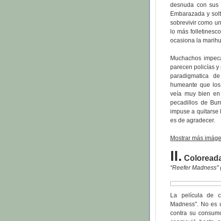
desnuda con sus 
Embarazada y solt
sobrevivir como un
lo más folletines
ocasiona la marih
Muchachos impecab
parecen policías y 
paradigmatica d
humeante que los 
veía muy bien en
pecadillos de Bur
impuse a quitarse 
es de agradecer.
Mostrar más imáge
II.
Coloreada
“Reefer Madness" 
La película de c
Madness". No es 
contra su consumo