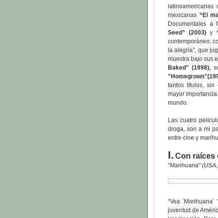
latinoamericanas
mexicanas
“El ma
Documentales a f
Seed” (2003)
y
contemporáneo, 
la alegría”, que j
muestra bajo sus e
Baked" (1998),
so
"Homegrown"(19
tantos títulos, si
mayor importancia 
mundo.
Las cuatro pelícu
droga, son a mi pa
entre cine y marih
I.
Con raíces 
"Marihuana" (USA,
“Vea `Marihuana´ ”
juventud de Améric