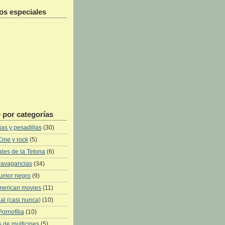
os especiales
 por categorías
as y pesadillas
(30)
Cine y rock
(5)
les de la Tetona
(6)
ravagancias
(34)
umor negro
(9)
merican movies
(11)
al (casi nunca)
(10)
Pornofília
(10)
 de multicines
(5)