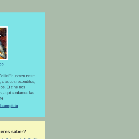
go
Fellini" husmea entre
, clásicos recónditos,
os. El cine nos
as, aquí contamos las
ne.
il completo
eres saber?