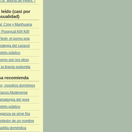
la "tetona de Fellini"?
leí­do (casi por
asualidad)
l: Cine y Marihuana
 Pussycat Kill! Kill!
Flesh: el porno pop
rategia del caracol
Vello público
fierno son los otros
 la tiranía sodomita
sa recomienda
ven, nosotros dormimos
iacos Abstenerse
amaturgia del gore
Vello público
ganza se sirve fria
rededor de un nombre
adilla doméstica