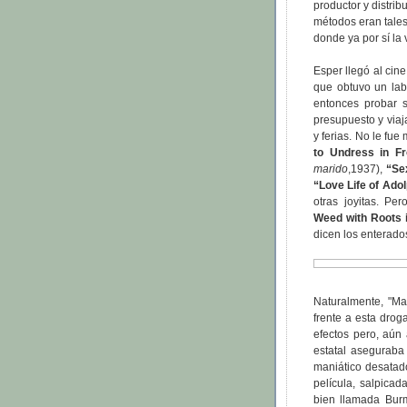
productor y distrib
métodos eran tale
donde ya por sí la
Esper llegó al cin
que obtuvo un lab
entonces probar s
presupuesto y viaj
y ferias. No le fu
to Undress in F
marido
,1937),
“Se
“Love Life of Adol
otras joyitas. Pe
Weed with Roots i
dicen los enterado
Naturalmente, "Ma
frente a esta drog
efectos pero, aún
estatal aseguraba
maniático desatado
película, salpica
bien llamada Burm