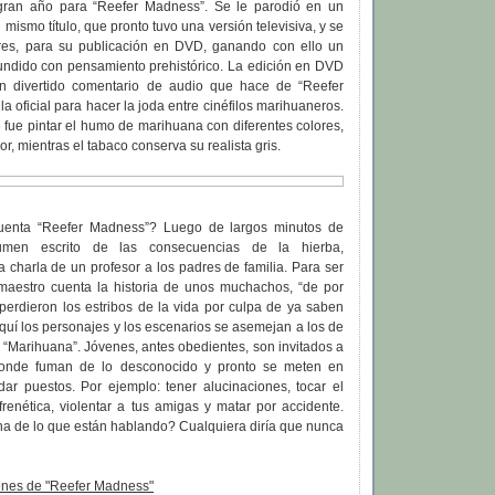
 gran año para “Reefer Madness”. Se le parodió en un
 mismo título, que pronto tuvo una versión televisiva, y se
res, para su publicación en DVD, ganando con ello un
fundido con pensamiento prehistórico. La edición en DVD
n divertido comentario de audio que hace de “Reefer
a oficial para hacer la joda entre cinéfilos marihuaneros.
 fue pintar el humo de marihuana con diferentes colores,
, mientras el tabaco conserva su realista gris.
uenta “Reefer Madness”? Luego de largos minutos de
sumen escrito de las consecuencias de la hierba,
 charla de un profesor a los padres de familia. Para ser
 maestro cuenta la historia de unos muchachos, “de por
perdieron los estribos de la vida por culpa de ya saben
 aquí los personajes y los escenarios se asemejan a los de
“Marihuana”. Jóvenes, antes obedientes, son invitados a
donde fuman de lo desconocido y pronto se meten en
ar puestos. Por ejemplo: tener alucinaciones, tocar el
renética, violentar a tus amigas y matar por accidente.
na de lo que están hablando? Cualquiera diría que nunca
nes de "Reefer Madness"