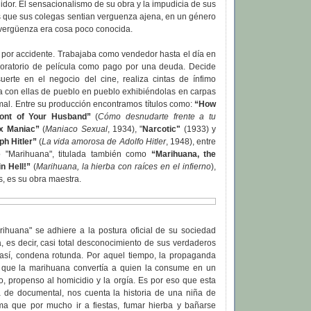
uidor. El sensacionalismo de su obra y la impudicia de sus
s que sus colegas sentian verguenza ajena, en un género
 vergüenza era cosa poco conocida.
e por accidente. Trabajaba como vendedor hasta el día en
oratorio de película como pago por una deuda. Decide
uerte en el negocio del cine, realiza cintas de ínfimo
a con ellas de pueblo en pueblo exhibiéndolas en carpas
e mal. Entre su producción encontramos títulos como:
“How
ront of Your Husband”
(
Cómo desnudarte frente a tu
x Maniac”
(
Maniaco Sexual
, 1934), "
Narcotic"
(1933) y
ph Hitler”
(
La vida amorosa de Adolfo Hitler
, 1948), entre
ro "Marihuana", titulada también como
“Marihuana, the
n Hell!”
(
Marihuana, la hierba con raíces en el infierno
),
s, es su obra maestra.
rihuana" se adhiere a la postura oficial de su sociedad
a, es decir, casi total desconocimiento de sus verdaderos
 así, condena rotunda. Por aquel tiempo, la propaganda
 que la marihuana convertía a quien la consume en un
, propenso al homicidio y la orgía. Es por eso que esta
da de documental, nos cuenta la historia de una niña de
a que por mucho ir a fiestas, fumar hierba y bañarse