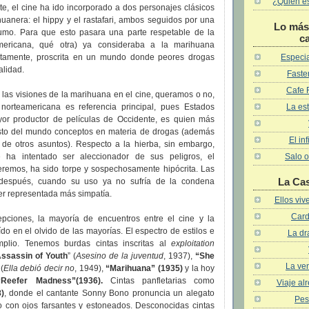
¿Quién es 
te, el cine ha ido incorporado a dos personajes clásicos
huanera: el hippy y el rastafari, ambos seguidos por una
Lo más 
mo. Para que esto pasara una parte respetable de la
c
mericana, qué otra) ya consideraba a la marihuana
Especia
ustamente, proscrita en un mundo donde peores drogas
alidad.
Faster
Cafe 
e las visiones de la marihuana en el cine, queramos o no,
La est
 norteamericana es referencia principal, pues Estados
or productor de películas de Occidente, es quien más
resto del mundo conceptos en materia de drogas (además
El in
a de otros asuntos). Respecto a la hierba, sin embargo,
Salo o
 ha intentado ser aleccionador de sus peligros, el
eremos, ha sido torpe y sospechosamente hipócrita. Las
La Ca
después, cuando su uso ya no sufría de la condena
er representada más simpatía.
Ellos vi
Card
pciones, la mayoría de encuentros entre el cine y la
o en el olvido de las mayorías. El espectro de estilos e
La dr
mplio. Tenemos burdas cintas inscritas al
exploitation
ssassin of Youth
” (
Asesino de la juventud
, 1937),
“She
La ven
(
Ella debió decir no
, 1949),
“Marihuana”
(1935)
y la hoy
“Reefer Madness”(1936).
Cintas panfletarias como
Viaje al
)
, donde el cantante Sonny Bono pronuncia un alegato
Pes
 con ojos farsantes y estoneados. Desconocidas cintas