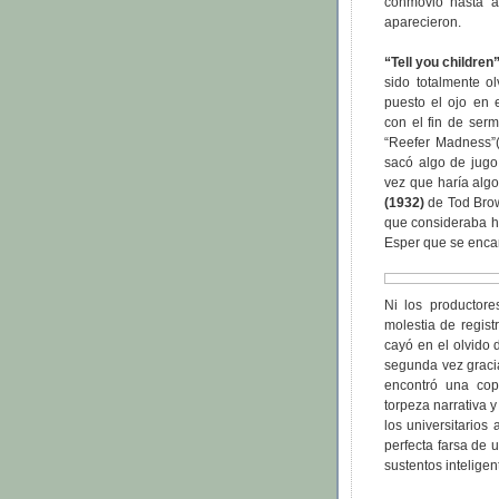
conmovió hasta a
aparecieron.
“Tell you children
sido totalmente o
puesto el ojo en 
con el fin de ser
“Reefer Madness”
sacó algo de jugo
vez que haría algo
(1932)
de Tod Brow
que consideraba h
Esper que se encar
Ni los productore
molestia de regist
cayó en el olvido 
segunda vez gracia
encontró una cop
torpeza narrativa 
los universitarios
perfecta farsa de
sustentos inteligen