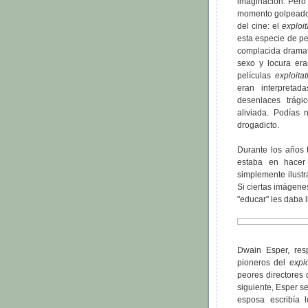
imaginación. Pero 
momento golpeado p
del cine: el
exploit
esta especie de pe
complacida dramat
sexo y locura era
películas
exploitat
eran interpreta
desenlaces trági
aliviada. Podías
drogadicto.
Durante los años t
estaba en hacer 
simplemente ilustr
Si ciertas imágene
"educar" les daba l
Dwain Esper, res
pioneros del
explo
peores directores 
siguiente, Esper 
esposa escribía l