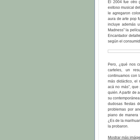
El 2004 fue otro
exitoso musical del
le agregaron colo
aura de arte pop 
incluye además u
Madness” la películ
Encantador detalle
según el consumidor
Pero, ¿qué nos c
carteles, un re
continuamos con la
más didáctico, el
acá no más”, que 
quién. A partir de
su contemporánea 
dudosas fiestas 
problemas por and
piano de manera f
¿Es de la marihua
la probaron.
Mostrar más imáge