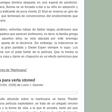
amigas termina atrapada en una espiral de perdición.
era, Burma se ve forzada a dar a su niño en adopción y
a traficante de poca monta. El final se reserva un giro de
co que terminará de convencernos del envilecimiento que
uana.
les, señoritas rubias de faldas largas, profesores que
padres que parecen profesores, es decir, la familia gringa
e aquellos años se veía atacada por este enemigo
aparta de la decencia. Sin embargo, la indecencia se
 la gran pantalla y Dwain Esper siempre lo supo. Los
ma son el plato fuerte de la película. Que la hierba la
la ropa y darse un chapuzón es un efecto pernicioso que
nes de "Marihuana"
 para verla
stoned
(USA, 1936) de Louis J. Gasnier
ulto absoluta sobre la marihuana se llama "Reefer
una película
exploitation
, se trata de un alegato sincero
 y la forma de vida a la que te arrastra, tanto así que