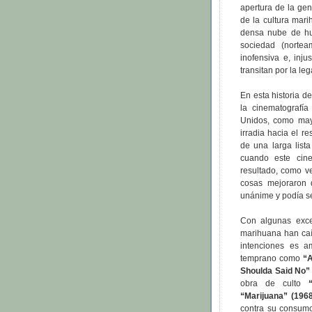
apertura de la gen
de la cultura mari
densa nube de hu
sociedad (nortea
inofensiva e, inj
transitan por la leg
En esta historia d
la cinematografía
Unidos, como may
irradia hacia el 
de una larga list
cuando este cine
resultado, como v
cosas mejoraron 
unánime y podía s
Con algunas exce
marihuana han caíd
intenciones es a
temprano como
“A
Shoulda Said No”
obra de culto
“Marijuana” (1968
contra su consumo