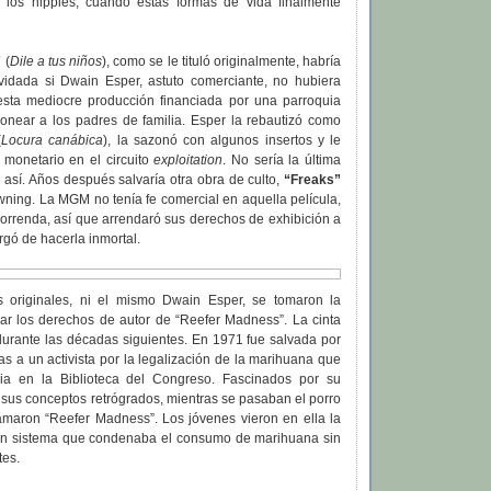
 los hippies, cuando estas formas de vida finalmente
”
(
Dile a tus niños
), como se le tituló originalmente, habría
lvidada si Dwain Esper, astuto comerciante, no hubiera
esta mediocre producción financiada por una parroquia
monear a los padres de familia. Esper la rebautizó como
(
Locura canábica
), la sazonó con algunos insertos y le
 monetario en el circuito
exploitation
. No sería la última
 así. Años después salvaría otra obra de culto,
“Freaks”
ning. La MGM no tenía fe comercial en aquella película,
orrenda, así que arrendaró sus derechos de exhibición a
gó de hacerla inmortal.
s originales, ni el mismo Dwain Esper, se tomaron la
rar los derechos de autor de “Reefer Madness”. La cinta
durante las décadas siguientes. En 1971 fue salvada por
s a un activista por la legalización de la marihuana que
ia en la Biblioteca del Congreso. Fascinados por su
y sus conceptos retrógrados, mientras se pasaban el porro
 amaron “Reefer Madness”. Los jóvenes vieron en ella la
 un sistema que condenaba el consumo de marihuana sin
tes.