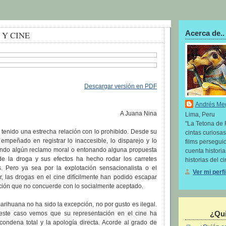
Acerca de..
Y CINE
Descargar versión en PDF
Andrés Me
A Juana Nina
Lima, Peru
"La Tetona de 
 tenido una estrecha relación con lo prohibido. Desde su
cintas curiosas
empeñado en registrar lo inaccesible, lo disparejo y lo
films perseguid
ando algún reclamo moral o entonando alguna propuesta
cuenta histori
 de la droga y sus efectos ha hecho rodar los carretes
historias del ci
s. Pero ya sea por la explotación sensacionalista o el
Ver mi perf
ir, las drogas en el cine difícilmente han podido escapar
ción que no concuerde con lo socialmente aceptado.
arihuana no ha sido la excepción, no por gusto es ilegal.
¿Qui
este caso vemos que su representación en el cine ha
 condena total y la apología directa. Acorde al grado de