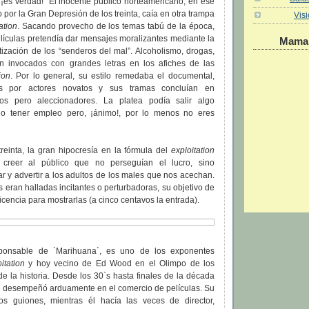
¡es verdad!” El inocente público norteamericano, en ese
or la Gran Depresión de los treinta, caía en otra trampa
Vis
ation
. Sacando provecho de los temas tabú de la época,
lículas pretendía dar mensajes moralizantes mediante la
Maman
ización de los “senderos del mal”. Alcoholismo, drogas,
n invocados con grandes letras en los afiches de las
ion
. Por lo general, su estilo remedaba el documental,
das por actores novatos y sus tramas concluían en
cos pero aleccionadores. La platea podía salir algo
 no tener empleo pero, ¡ánimo!, por lo menos no eres
reinta, la gran hipocresía en la fórmula del
exploitation
creer al público que no perseguían el lucro, sino
ar y advertir a los adultos de los males que nos acechan.
s eran halladas incitantes o perturbadoras, su objetivo de
icencia para mostrarlas (a cinco centavos la entrada).
ponsable de `Marihuana´, es uno de los exponentes
itation
y hoy vecino de Ed Wood en el Olimpo de los
de la historia. Desde los 30`s hasta finales de la década
se desempeñó arduamente en el comercio de películas. Su
os guiones, mientras él hacía las veces de director,