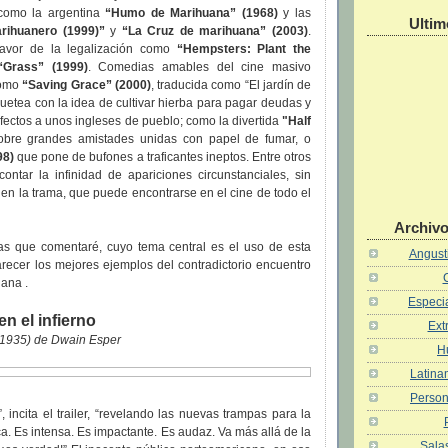
 como la argentina
“Humo de Marihuana” (1968)
y las
Ultim
rihuanero (1999)”
y
“La Cruz de marihuana” (2003)
.
avor de la legalización como
“Hempsters: Plant the
“Grass” (1999)
. Comedias amables del cine masivo
como
“Saving Grace” (2000)
, traducida como “El jardín de
uguetea con la idea de cultivar hierba para pagar deudas y
fectos a unos ingleses de pueblo; como la divertida
"Half
bre grandes amistades unidas con papel de fumar, o
98)
que pone de bufones a traficantes ineptos. Entre otros
n contar la infinidad de apariciones circunstanciales, sin
en la trama, que puede encontrarse en el cine de todo el
Archivo
las que comentaré, cuyo tema central es el uso de esta
Angusti
recer los mejores ejemplos del contradictorio encuentro
uana .
Especia
en el infierno
Ext
1935) de Dwain Esper
H
Latina
Person
, incita el trailer, “revelando las nuevas trampas para la
a. Es intensa. Es impactante. Es audaz. Va más allá de la
Salas